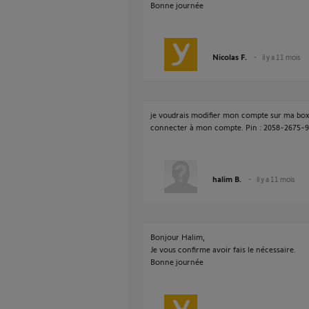
Bonne journée
Nicolas F.
il y a 11 mois
je voudrais modifier mon compte sur ma box
connecter à mon compte. Pin : 2058-2675-
halim B.
il y a 11 mois
Bonjour Halim,
Je vous confirme avoir fais le nécessaire.
Bonne journée