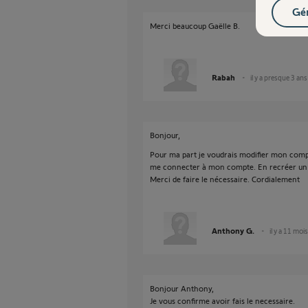
Gér
Merci beaucoup Gaëlle B.
Rabah
il y a presque 3 ans
Bonjour,
Pour ma part je voudrais modifier mon comp
me connecter à mon compte. En recréer un 
Merci de faire le nécessaire. Cordialement
Anthony G.
il y a 11 mois
Bonjour Anthony,
Je vous confirme avoir fais le necessaire.