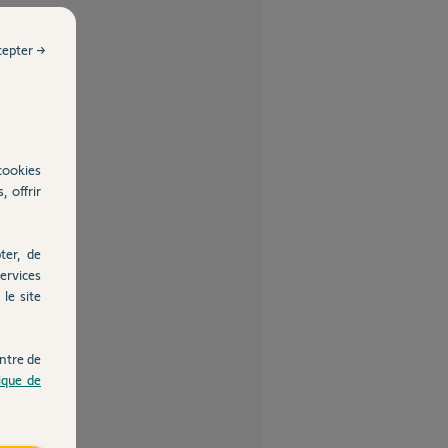
cepter →
cookies
, offrir
ter, de
ervices
le site
ntre de
tique de