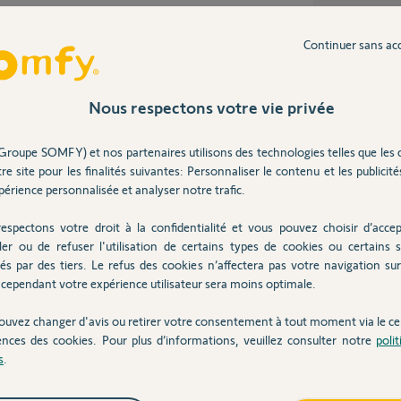
eur de la Tunisie, nous vous invitons à vous
se faire le nécessaire.
Continuer sans ac
Nous respectons votre vie privée
ans
Groupe SOMFY) et nos partenaires utilisons des technologies telles que les 
re site pour les finalités suivantes: Personnaliser le contenu et les publicités
érience personnalisée et analyser notre trafic.
 ne pourrez pas l'enregistrer de nouveau car il
espectons votre droit à la confidentialité et vous pouvez choisir d’accep
 réinitialiser le moteur.
ler ou de refuser l'utilisation de certains types de cookies ou certains s
u 0 820 055 055 lorsque vous êtes sur place
és par des tiers. Le refus des cookies n’affectera pas votre navigation sur 
érer votre moteur.
cependant votre expérience utilisateur sera moins optimale.
ouvez changer d'avis ou retirer votre consentement à tout moment via le ce
ences des cookies. Pour plus d’informations, veuillez consulter notre
poli
s
.
3 ans