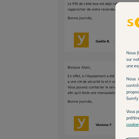
Le PIN de cette box est déjà rattaché au serv
rapprocher de votre revendeur afin qu'il puis
Bonne journée,
Gaëlle B.
il y a presque 3 
Nous (
sur not
une exp
Bonjour Alain,
En effet, si l'équipement a été supprimé vous
Nous r
a une clé de sécurité Io et il vous faudra donc
contrô
Vous pouvez contacter le service technique a
propos
afin qu'il teste une manipulation pour récup
Somfy 
Bonne journée,
Vous p
préfér
cookie
Vanessa F.
il y a presque 