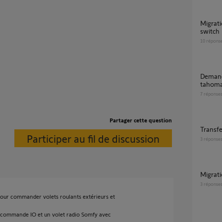
Migration de tahoma mini vers tahoma
switch
10
répons
Demande transfert clé IO tahoma Box vers
tahoma
7
réponse
Partager cette question
Transf
Participer au fil de discussion
3
réponse
Migra
3
réponse
pour commander volets roulants extérieurs et
élécommande IO et un volet radio Somfy avec