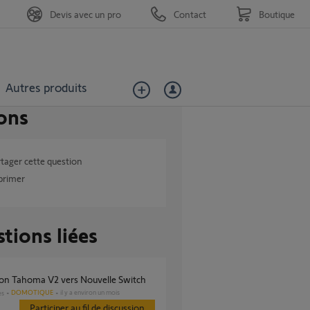
Devis avec un pro
Contact
Boutique
Autres produits
ons
tager cette question
primer
tions liées
tion Tahoma V2 vers Nouvelle Switch
DOMOTIQUE
il y a environ un mois
es
Participer au fil de discussion