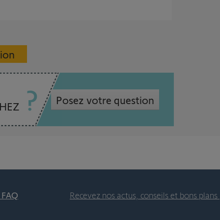
sion
Posez votre question
CHEZ
t FAQ
Recevez nos actus, conseils et bons plans 