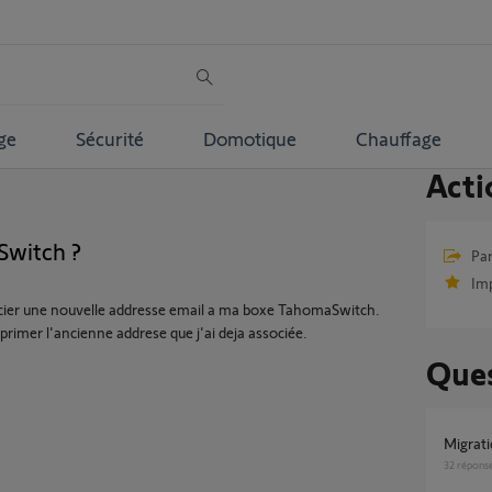
ge
Sécurité
Domotique
Chauffage
Acti
Switch ?
Par
Im
socier une nouvelle addresse email a ma boxe TahomaSwitch.
primer l'ancienne addrese que j'ai deja associée.
Ques
Migra
32
répons