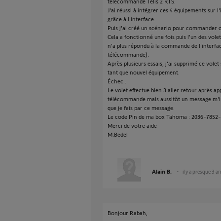
télécommande Telis 2 RTS.
J'ai réussi à intégrer ces 4 équipements sur 
grâce à l'interface.
Puis j'ai créé un scénario pour commander ou
Cela a fonctionné une fois puis l'un des vole
n'a plus répondu à la commande de l'interfa
télécommande).
Après plusieurs essais, j'ai supprimé ce volet 
tant que nouvel équipement.
Échec .
Le volet effectue bien 3 aller retour après ap
télécommande mais aussitôt un message m'ind
que je fais par ce message.
Le code Pin de ma box Tahoma : 2036-7852
Merci de votre aide
M.Bedel
Alain B.
il y a presque 3 a
Bonjour Rabah,