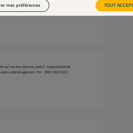
er mes préférences
TOUT ACCEP
te sur ma box tahoma switch. Impossibilité de
suite à déménagement. Pin : 2016 3912 9115.