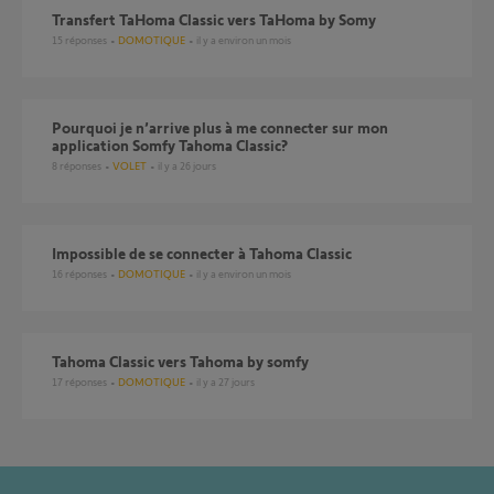
Transfert TaHoma Classic vers TaHoma by Somy
15
réponses
DOMOTIQUE
il y a environ un mois
Pourquoi je n’arrive plus à me connecter sur mon
application Somfy Tahoma Classic?
8
réponses
VOLET
il y a 26 jours
Impossible de se connecter à Tahoma Classic
16
réponses
DOMOTIQUE
il y a environ un mois
Tahoma Classic vers Tahoma by somfy
17
réponses
DOMOTIQUE
il y a 27 jours