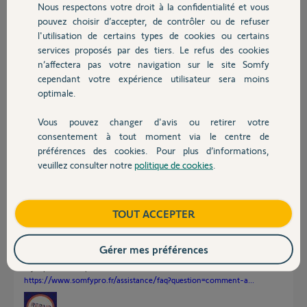
Je sais que le matériel est considéré obsolète, mais si je peux le
Nous respectons votre droit à la confidentialité et vous
Chauffage
connecter ça permettra peut-être de l'utiliser quelques temps
pouvez choisir d’accepter, de contrôler ou de refuser
encore....
l'utilisation de certains types de cookies ou certains
services proposés par des tiers. Le refus des cookies
Autres produits
Merci de votre aide.
n’affectera pas votre navigation sur le site Somfy
cependant votre expérience utilisateur sera moins
Cordialement.
optimale.
Gaël R.
Vous pouvez changer d'avis ou retirer votre
il y a presque 3 ans
Devis avec un pro
consentement à tout moment via le centre de
Participer au fil de discussion
préférences des cookies. Pour plus d’informations,
veuillez consulter notre
politique de cookies
.
Contact
Réponses
Boutique
TOUT ACCEPTER
Bonjour Gaël
Gérer mes préférences
Si la procédure décrite dans la FAQ ci jointe ne fonctionne pas c'est qu'il
n'y a plus de compatibilité avec l'évolution de Tahoma.
https://www.somfypro.fr/assistance/faq?question=comment-a...