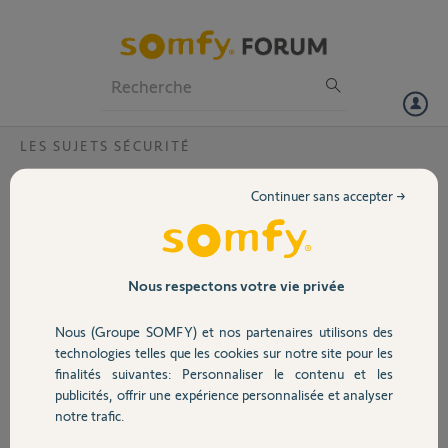
Particuliers
Professionnels
Forum
LES SUJETS SÉCURITÉ
Volet
Erreur installation Caméra Visidom dans
Continuer sans accepter →
Tahoma Classic
Portail
Bonjour,
J'ai une caméra Visidom OC100 que j'aimerais essayer d'utiliser avec
Garage
Nous respectons votre vie privée
l'application Tahoma Classic (à ce que je comprend c'est
normalement compatible ?).
Nous (Groupe SOMFY) et nos partenaires utilisons des
Sécurité
technologies telles que les cookies sur notre site pour les
J'ai réussi à la faire marcher et la connecter à mon réseau wifi avec
finalités suivantes: Personnaliser le contenu et les
l'application Visidom sur un ancien smartphone, mais lorsque j'essaie
publicités, offrir une expérience personnalisée et analyser
de l'ajouter à la Tahoma, j'ai un message d'erreur "Erreur inconnue"
Domotique
notre trafic.
qui ne m'aide pas beaucoup...