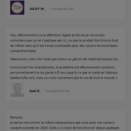
JACKY M.
il y a plus de 2 ans
Oui, effectivement vu la définition légale du terme je reconnais
volontiers que ça ne s'applique pas ici, vu que le produit fonctionne tout
de même mais qu'il est rendu inutilisable pour des raisons économiques
compréhensibles.
Néanmoins cela n'en reste pas moins un gâchis de matériel/ressources...
Concernant les smartphones, le problème est effectivement similaire,
personnellement je les garde 4/5 ans jusqu'à ce que le matériel faiblisse
(batterie/écran), mais ça n'est clairement pas le cas de tout le monde :)
Gaël R.
il y a plus de 2 ans
Bonjour,
je pense rencontrer la même mésaventure que vous avec ma camera
visidom achetée en 2018. Celle ci à cessé de fonctionner depuis quelques