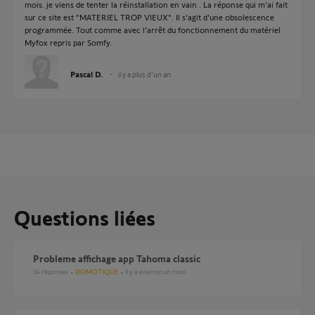
mois. je viens de tenter la réinstallation en vain . La réponse qui m'ai fait
sur ce site est "MATERIEL TROP VIEUX". Il s'agit d'une obsolescence
programmée. Tout comme avec l'arrêt du fonctionnement du matériel
Myfox repris par Somfy.
Pascal D.
il y a plus d'un an
Questions liées
Probleme affichage app Tahoma classic
34
réponses
DOMOTIQUE
il y a environ un mois