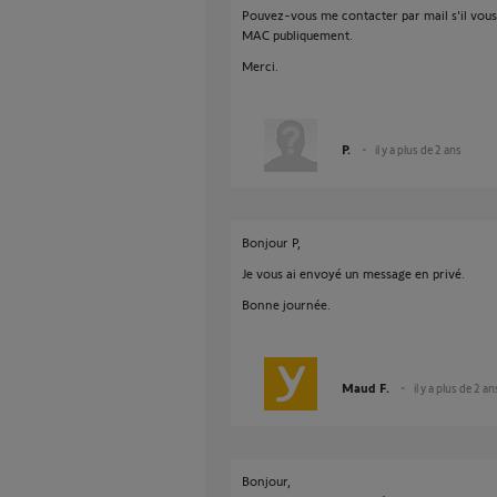
Pouvez-vous me contacter par mail s'il vous p
MAC publiquement.
Merci.
P.
il y a plus de 2 ans
Bonjour P,
Je vous ai envoyé un message en privé.
Bonne journée.
Maud F.
il y a plus de 2 an
Bonjour,