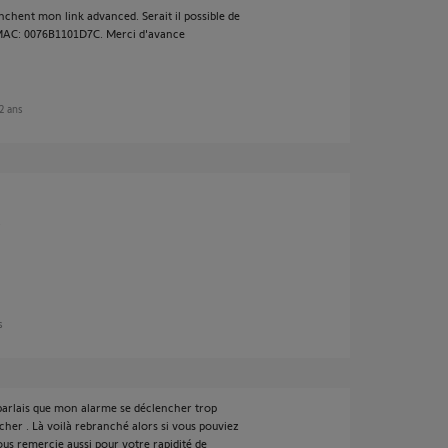
chent mon link advanced. Serait il possible de
ro MAC: 0076B1101D7C. Merci d'avance
 2 ans
.
s
parlais que mon alarme se déclencher trop
ncher . Là voilà rebranché alors si vous pouviez
 vous remercie aussi pour votre rapidité de