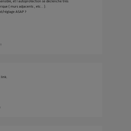
nsible, et l autoprotection se déclenche très
ue ( murs adjacents , etc... ).
ité/réglage ASAP ?
ns
link.
s