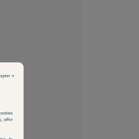
cepter →
cookies
, offrir
ter, de