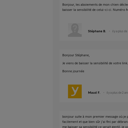
Bonjour, les aboiements de mon chien déclen
baisser la sensibilité de celui-ci ci. Numé
Stéphane B.
il y a plus de
Bonjour Stéphane,
Je viens de baisser la sensibilité de votre link
Bonne journée
Maud F.
il y a plus de 2 an
bonjour suite à mon premier message où je 
facilement et que bien sûr j'ai fini par débra
me baisser sa sensibilité ce serait gentil. je