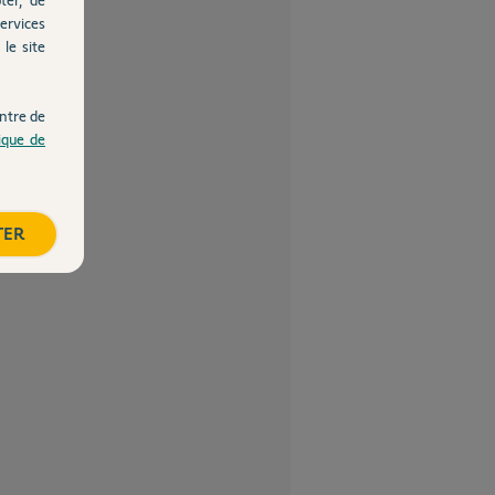
ervices
le site
ntre de
tique de
TER