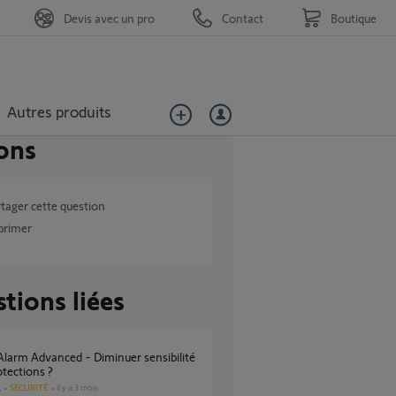
Devis avec un pro
Contact
Boutique
Autres produits
ons
tager cette question
primer
tions liées
tections ?
SÉCURITÉ
il y a 3 mois
s