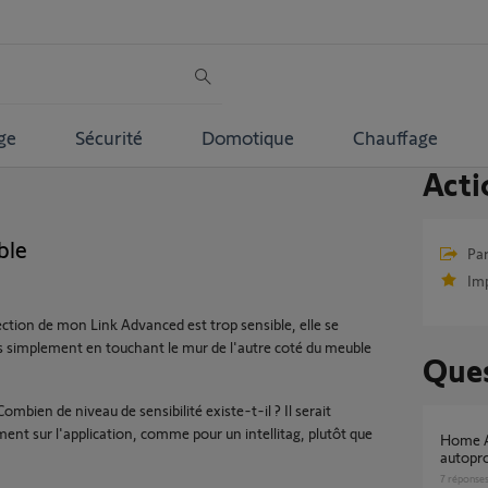
ge
Sécurité
Domotique
Chauffage
Acti
ble
Par
Im
ction de mon Link Advanced est trop sensible, elle se
is simplement en touchant le mur de l'autre coté du meuble
Ques
Combien de niveau de sensibilité existe-t-il ? Il serait
tement sur l'application, comme pour un intellitag, plutôt que
Home Alarm Advanced - Diminuer sensibilité
autopro
7
réponse