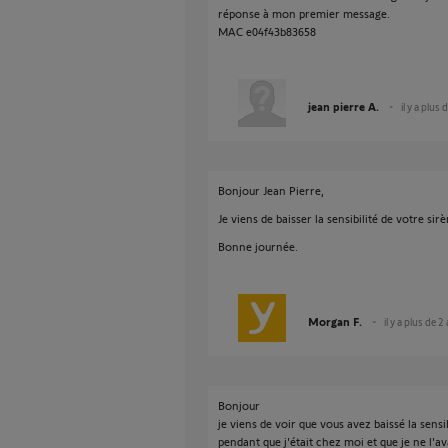
réponse à mon premier message.
MAC e04f43b83658
jean pierre A.
il y a plus 
Bonjour Jean Pierre,
Je viens de baisser la sensibilité de votre sir
Bonne journée.
Morgan F.
il y a plus de 2
Bonjour
je viens de voir que vous avez baissé la sens
pendant que j'était chez moi et que je ne l'av