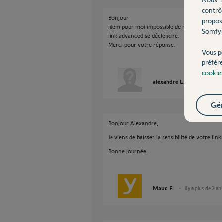
contrô
Bonjour
propos
idem pour moi impossible de mettre l'alarme 
Somfy 
link advanced se déclenche.
Merci pour votre réponse.
Vous p
préfér
cookie
alexandre L.
il y a plus d
Gér
Bonjour Alexandre,
Je viens de baisser la sensibilité de votre link
Bonne journée.
Maud F.
il y a plus de 2 an