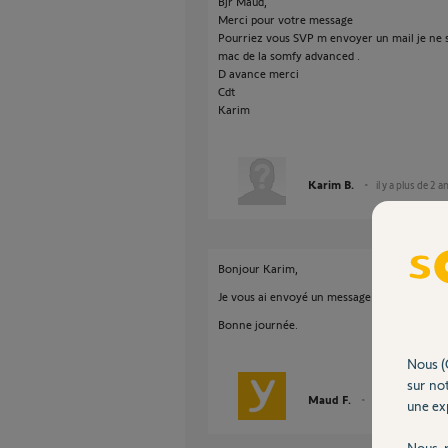
Bjr Maud,
Merci pour votre message
Pourriez vous SVP m envoyer un mail je ne s
mac de la somfy advanced .
D avance merci
Cdt
Karim
Karim B.
il y a plus de 2 a
Bonjour Karim,
Je vous ai envoyé un message en privé.
Bonne journée.
Nous (
sur not
Maud F.
il y a plus de 2 an
une exp
Nous r