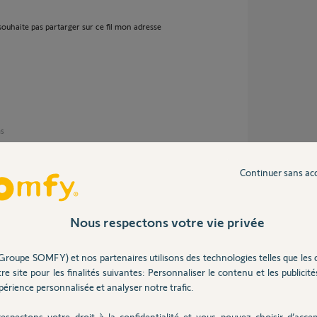
ouhaite pas partarger sur ce fil mon adresse
ns
Continuer sans ac
Nous respectons votre vie privée
Groupe SOMFY) et nos partenaires utilisons des technologies telles que les 
re site pour les finalités suivantes: Personnaliser le contenu et les publicités
s
érience personnalisée et analyser notre trafic.
espectons votre droit à la confidentialité et vous pouvez choisir d’accep