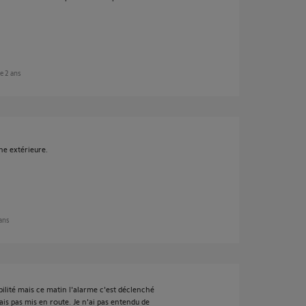
de 2 ans
ène extérieure.
 ans
ibilité mais ce matin l'alarme c'est déclenché
ais pas mis en route. Je n'ai pas entendu de