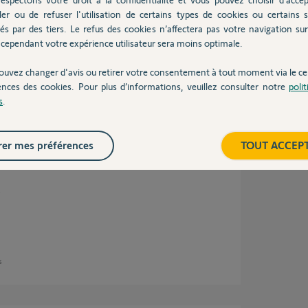
ler ou de refuser l'utilisation de certains types de cookies ou certains s
és par des tiers. Le refus des cookies n’affectera pas votre navigation sur 
quand mon chien est présent car il aboie et le
cependant votre expérience utilisateur sera moins optimale.
ouvez changer d'avis ou retirer votre consentement à tout moment via le ce
ences des cookies. Pour plus d’informations, veuillez consulter notre
poli
s
.
e 2 ans
er mes préférences
TOUT ACCEP
.
s