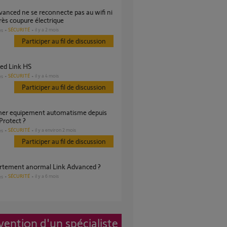
ès coupure électrique
SÉCURITÉ
il y a 2 mois
es
Participer au fil de discussion
ced Link HS
SÉCURITÉ
il y a 4 mois
es
Participer au fil de discussion
Protect ?
SÉCURITÉ
il y a environ 2 mois
es
Participer au fil de discussion
rtement anormal Link Advanced ?
SÉCURITÉ
il y a 6 mois
es
vention d'un spécialiste