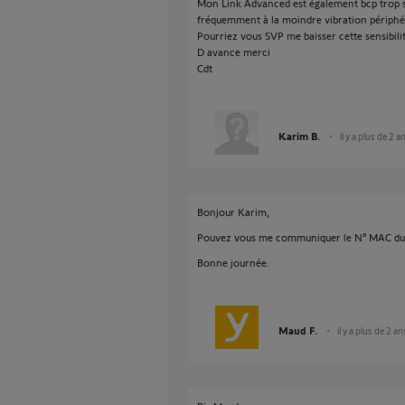
Mon Link Advanced est également bcp trop se
fréquemment à la moindre vibration périphériq
Pourriez vous SVP me baisser cette sensibil
D avance merci
Cdt
Karim B.
il y a plus de 2 a
Bonjour Karim,
Pouvez vous me communiquer le N° MAC du 
Bonne journée.
Maud F.
il y a plus de 2 an