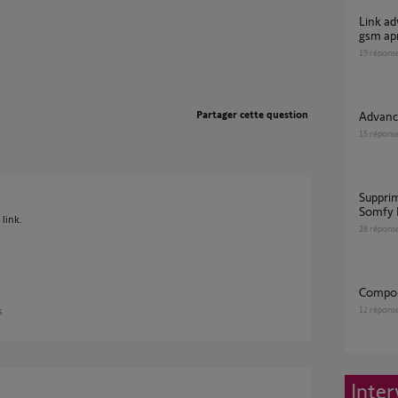
Link advanced ne se reconnecte pas au wifi ni
gsm apr
19
répons
Partager cette question
Advan
15
répons
Supprimer equipement automatisme depuis
Somfy 
link.
28
répons
Compo
12
répons
s
Inter