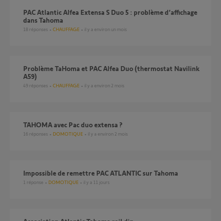
PAC Atlantic Alfea Extensa S Duo 5 : problème d’affichage
dans Tahoma
18
réponses
CHAUFFAGE
il y a environ un mois
Problème TaHoma et PAC Alfea Duo (thermostat Navilink
A59)
49
réponses
CHAUFFAGE
il y a environ 2 mois
TAHOMA avec Pac duo extensa ?
16
réponses
DOMOTIQUE
il y a environ 2 mois
Impossible de remettre PAC ATLANTIC sur Tahoma
1
réponse
DOMOTIQUE
il y a 11 jours