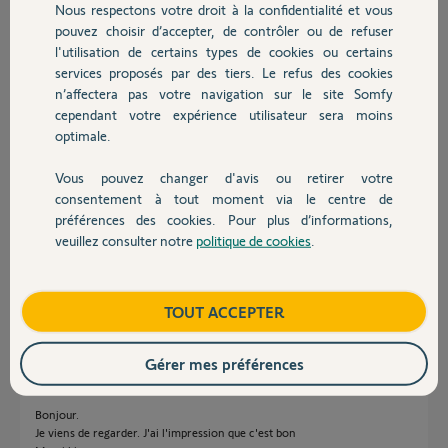
Nous respectons votre droit à la confidentialité et vous
Chauffage
pouvez choisir d’accepter, de contrôler ou de refuser
martial G.
l'utilisation de certains types de cookies ou certains
il y a plus de 2 ans
services proposés par des tiers. Le refus des cookies
Autres produits
n’affectera pas votre navigation sur le site Somfy
cependant votre expérience utilisateur sera moins
Réponses
optimale.
Vous pouvez changer d'avis ou retirer votre
Devis avec un pro
consentement à tout moment via le centre de
Bonjour Martial,
préférences des cookies. Pour plus d’informations,
J'ai effectué une resynchronisation de votre box avec nos serveurs.
veuillez consulter notre
politique de cookies
.
Contact
Je vous laisses tester à nouveau.
Bonne journée,
Boutique
TOUT ACCEPTER
Vanessa F.
il y a plus de 2 ans
Gérer mes préférences
Bonjour.
Je viens de regarder. J'ai l'impression que c'est bon