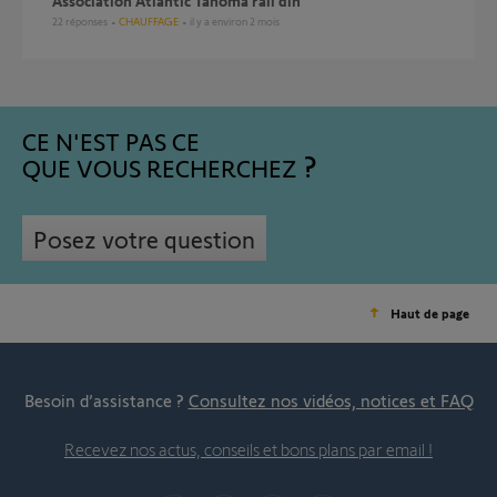
Association Atlantic Tahoma rail din
22
réponses
CHAUFFAGE
il y a environ 2 mois
CE N'EST PAS CE
QUE VOUS RECHERCHEZ
Posez votre question
Haut de page
Besoin d’assistance ?
Consultez nos vidéos, notices et FAQ
Recevez nos actus, conseils et bons plans par email !