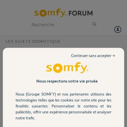
Particuliers
Professionnels
Forum
LES SUJETS DOMOTIQUE
Volet
Bug Tahoma / pac atlantic ?
Continuer sans accepter →
Bonjour,
Portail
Lorsque je veux piloter à distance ma Pac atlantic
alféa bi-zone, si je demande la mise en marche
de la zone plein pied, celle ci se met en mode éco
Garage
Nous respectons votre vie privée
et c'est la zone sous sol qui se met en marche.
Par contre si je veux arrêter la zone plein pied ça
Nous (Groupe SOMFY) et nos partenaires utilisons des
fonctionne bien.
Sécurité
technologies telles que les cookies sur notre site pour les
Surprenant, ça ressemble à un bug de
finalités suivantes: Personnaliser le contenu et les
l'application.
publicités, offrir une expérience personnalisée et analyser
Pourriez vous me confirmer ?
Domotique
notre trafic.
Merci.