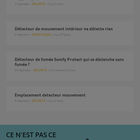
3
réponses
SÉCURITÉ
il y a 5 mois
Détecteur de mouvement intérieur ne détecte rien
4
réponses
DOMOTIQUE
il y a 27 jours
Détecteur de fumée Somfy Protect qui se déclenche sans
fumée ?
14
réponses
SÉCURITÉ
il y a environ 2 mois
emplacement detecteur mouvement
9
réponses
SÉCURITÉ
il y a 4 mois
CE N'EST PAS CE