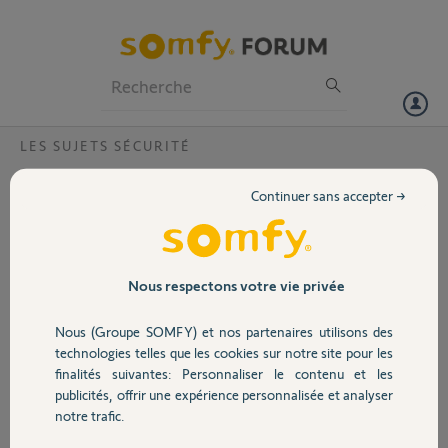
Particuliers
Professionnels
Forum
LES SUJETS SÉCURITÉ
Volet
Remplacement support détecteur
Continuer sans accepter →
mouvement et photo ?
Portail
Bonjour,
Lors du changement des piles de mon détecteur de mouvement avec
Garage
images (système Axiom) j'ai abîmé le support fixé au mur de telle
Nous respectons votre vie privée
sorte que je ne peux plus utiliser mon détecteur (qui fonctionne
parfaitement) car l'alarme se déclenche au motif : détecteur
Nous (Groupe SOMFY) et nos partenaires utilisons des
Sécurité
"arraché"
technologies telles que les cookies sur notre site pour les
Compte-tenu du coût élevé de l'accessoire, comment puis-je me
finalités suivantes: Personnaliser le contenu et les
procurer uniquement le support mural ?
publicités, offrir une expérience personnalisée et analyser
Domotique
D'avance merci !
notre trafic.
Pierre