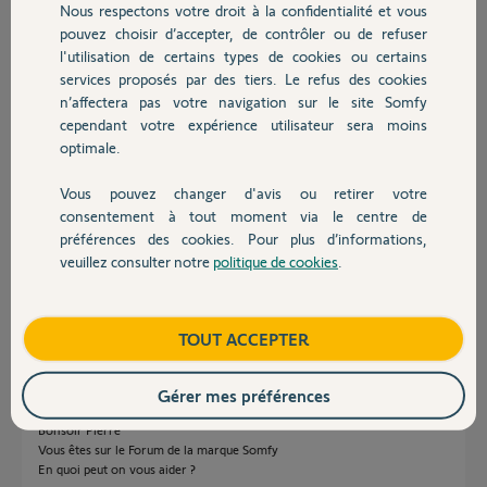
Nous respectons votre droit à la confidentialité et vous
Chauffage
Pierre V.
pouvez choisir d’accepter, de contrôler ou de refuser
il y a plus de 2 ans
l'utilisation de certains types de cookies ou certains
Participer au fil de discussion
services proposés par des tiers. Le refus des cookies
Autres produits
n’affectera pas votre navigation sur le site Somfy
cependant votre expérience utilisateur sera moins
optimale.
Réponses
Vous pouvez changer d'avis ou retirer votre
Devis avec un pro
consentement à tout moment via le centre de
Pouvez-vous poser ici une photo de la pièce en question ?
préférences des cookies. Pour plus d’informations,
Nous ne connaissons pas ce système Axiom ?
veuillez consulter notre
politique de cookies
.
Contact
Bonne soirée
Anonyme
il y a plus de 2 ans
Boutique
TOUT ACCEPTER
Gérer mes préférences
Bonsoir Pierre
Vous êtes sur le Forum de la marque Somfy
En quoi peut on vous aider ?