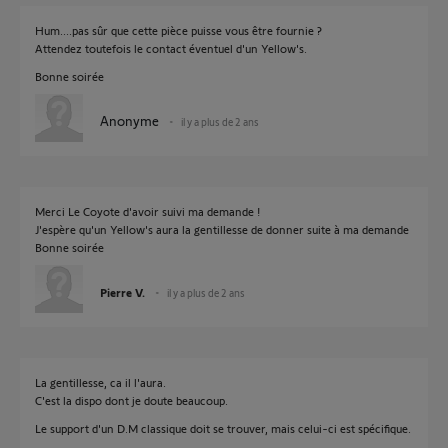
Hum....pas sûr que cette pièce puisse vous être fournie ?
Attendez toutefois le contact éventuel d'un Yellow's.
Bonne soirée
Anonyme
il y a plus de 2 ans
Merci Le Coyote d'avoir suivi ma demande !
J'espère qu'un Yellow's aura la gentillesse de donner suite à ma demande
Bonne soirée
Pierre V.
il y a plus de 2 ans
La gentillesse, ca il l'aura.
C'est la dispo dont je doute beaucoup.
Le support d'un D.M classique doit se trouver, mais celui-ci est spécifique.