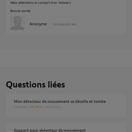
Mais attendons le contact d'un Yellow's.
Bonne soirée
Anonyme
il y a plus de 2 ans
Questions liées
Mon détecteur de mouvement se décolle et tombe
3
réponses
SÉCURITÉ
il y a 22 jours
Support pour detecteur de mouvement