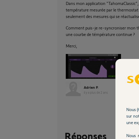
Dans mon application "TahomaClassic", 
température mesurée par le thermostat r
seulement des mesures qui se réactualisent
Comment puis-je re-syncroniser mon the
une courbe de témpérature continue ?
Merci,
Adrien P.
il y a plus de 2 ans
Nous (
sur not
une exp
Réponses
Nous r