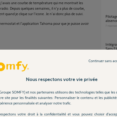
j'avais une courbe de température qui me montrait les
adio. Depuis quelques semaines, il n'y a plus de courbe,
 quand je clique sur l'icone. Je n'ai donc plus de suivi.
Pilotage Thermostat via Smartphone -
absence
rmostat et l'application Tahoma pour que je puisse avoir
7
réponse
Intégration Tahoma Switch / Thermostat
Sans Fil
2
réponse
Continuer sans ac
J’ai acheté d’occasion un programmateur
Somfy C
Nous respectons votre vie privée
compte 
14
répons
Groupe SOMFY) et nos partenaires utilisons des technologies telles que les 
Partager cette question
re site pour les finalités suivantes: Personnaliser le contenu et les publicités
Participer au fil de discussion
érience personnalisée et analyser notre trafic.
Radiat
3
réponse
espectons votre droit à la confidentialité et vous pouvez choisir d’accep