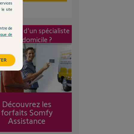
ervices
le site
ntre de
vention d'un spécialiste
tique de
à mon domicile ?
TER
Découvrez les
forfaits Somfy
Assistance