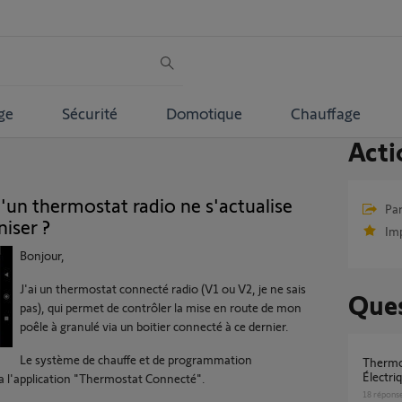
ge
Sécurité
Domotique
Chauffage
Acti
un thermostat radio ne s'actualise
Par
iser ?
Im
Bonjour,
J'ai un thermostat connecté radio (V1 ou V2, je ne sais
Ques
pas), qui permet de contrôler la mise en route de mon
poêle à granulé via un boitier connecté à ce dernier.
Le système de chauffe et de programmation
Thermostat radio V2 pour Convecteur
Électri
a l'application "Thermostat Connecté".
18
répons