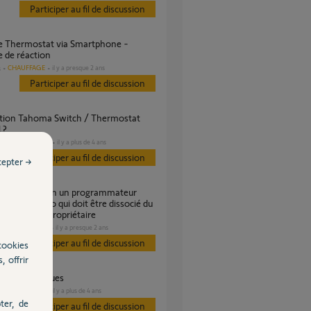
Participer au fil de discussion
 de réaction
CHAUFFAGE
il y a presque 2 ans
s
Participer au fil de discussion
 ?
DOMOTIQUE
il y a plus de 4 ans
s
Participer au fil de discussion
cepter →
onnect radio qui doit être dissocié du
de l’ancien propriétaire
CHAUFFAGE
il y a presque 2 ans
es
Participer au fil de discussion
cookies
, offrir
eurs éléectriques
CHAUFFAGE
il y a plus de 4 ans
s
ter, de
Participer au fil de discussion