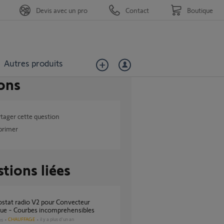
Devis avec un pro
Contact
Boutique
Autres produits
ons
tager cette question
primer
tions liées
que - Courbes incomprehensibles
CHAUFFAGE
il y a plus d'un an
es