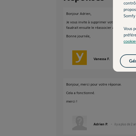
contrô
propos
Bonjour Adrien,
Somfy 
Je vous invite à supprimer votre thermostat d
faudrait ensuite le réassocier afin de voir l'é
Vous p
préfér
Bonne journée,
cookie
Vanessa F.
il y a plus de 2
Gér
Bonjour, merci pour votre réponse.
Cela a fonctionné.
merci !
Adrien P.
il y a plus de 2 a