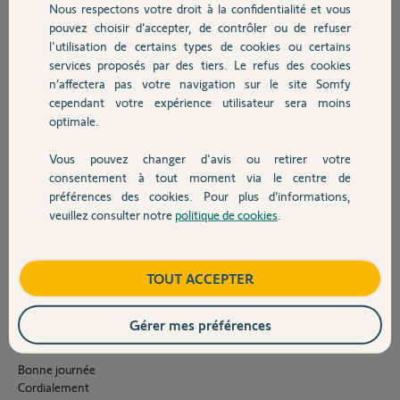
centralisée et automatisée par tahoma switch
Nous respectons votre droit à la confidentialité et vous
Chauffage
pouvez choisir d’accepter, de contrôler ou de refuser
J'ai réinstaller tous les éléments avec le nouveau
l'utilisation de certains types de cookies ou certains
link.
services proposés par des tiers. Le refus des cookies
Autres produits
n’affectera pas votre navigation sur le site Somfy
Dans Somfy Protect, je peux maintenant installer des équipements
cependant votre expérience utilisateur sera moins
io, mais malheureusement cela ne mène à rien :
optimale.
on me demande si l'équipement est piloté par une télécommande ou
une box. Je répond oui
Vous pouvez changer d'avis ou retirer votre
Devis avec un pro
consentement à tout moment via le centre de
on me demande si je pilote l'équipement seulement avec une
préférences des cookies. Pour plus d’informations,
telecommande. Je repond non
veuillez consulter notre
politique de cookies
.
Contact
Je tombe sur une page qui me dit que la fonctionnalité n'est pas
disponible.
Ci joint les captures d'écran.
Boutique
TOUT ACCEPTER
Il y a t'il une solution ?
Gérer mes préférences
Merci par avance de votre aide.
Bonne journée
Cordialement