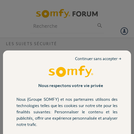
Particuliers
Professionnels
Forum
LES SUJETS SÉCURITÉ
Volet
Installation volet io géré par tahoma swith
Continuer sans accepter →
non possible dans somfy protect
Portail
Bonjour,
Je me permets de solliciter votre aide.
Garage
Nous respectons votre vie privée
Ayant une solution home alarm avec le link
classique, je viens de passer sur le link advanced
Nous (Groupe SOMFY) et nos partenaires utilisons des
entre autre pour pouvoir associer les volets au
Sécurité
technologies telles que les cookies sur notre site pour les
detecteur de fumée home alarm. L'idée étant
finalités suivantes: Personnaliser le contenu et les
d'ouvrir les volets en cas de détection de fumée.
publicités, offrir une expérience personnalisée et analyser
Domotique
notre trafic.
Les volets sont io gérés en local par
telecommande smoove et de manière