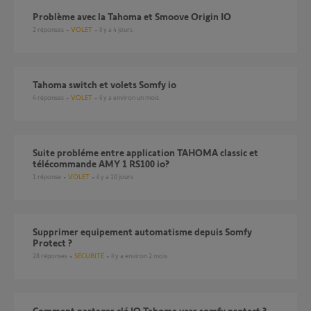
Problème avec la Tahoma et Smoove Origin IO
2
réponses
VOLET
il y a 4 jours
Tahoma switch et volets Somfy io
4
réponses
VOLET
il y a environ un mois
Suite probléme entre application TAHOMA classic et
télécommande AMY 1 RS100 io?
1
réponse
VOLET
il y a 10 jours
Supprimer equipement automatisme depuis Somfy
Protect ?
28
réponses
SÉCURITÉ
il y a environ 2 mois
Comment partager clé IO Tahoma vers somfy protect ?