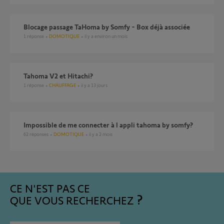
Blocage passage TaHoma by Somfy - Box déjà associée
1
réponse
DOMOTIQUE
il y a environ un mois
Tahoma V2 et Hitachi?
1
réponse
CHAUFFAGE
il y a 13 jours
Impossible de me connecter à l appli tahoma by somfy?
62
réponses
DOMOTIQUE
il y a 2 mois
CE N'EST PAS CE
QUE VOUS RECHERCHEZ