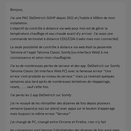
Bonjour,
J'ai une PAC DeDietrich GSHP depuis 2021 et j'habite à 400km de mon
installation.
L'objectif du contrôle à distance via web pour moi est de gérer la
température chauffage et eau chaude avant d'y arriver. J'ai aussi une
commande termostat à distance CDI2/CDI4 (radio mais non connectée)
La seule possibilité de contrôle à distance via web était la passerelle
Tahoma et l'appli Tahoma Classic Somfy.(ou interface Web) à ma
connaissance et selon mon chauffagiste.
J'ai eu de nombreuses pertes de serveur et des app. DeDietrich sur Somfy
Tahoma Classic (et interface Web PC) avec la fameuse erreur "Une
erreur s'est produite au niveau du serveur." mais ça revenait quelques
semaines plus tard après de nombreuses tentatives de réappairage,
resets, .......sauf cette fois.
J'ai perdu les 2 app DeDietrich sur Somfy
j'ai re-essayé de les réinsatller des dizaines de fois depuis plusieurs
semaine (quand je suis sur place) avec appui sur le bouton d'appairage
mais toujours la même erreur "Serveur"
j'ai changé de PC, changé entre Chrome et Firefox..rien n'y fait
les connexions sont bonnes (réinitialisées des dizaines de fois aussi mais