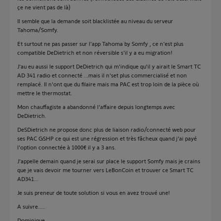
çe ne vient pas de là)
Il semble que la demande soit blacklistée au niveau du serveur
Tahoma/Somfy.
Et surtout ne pas passer sur l'app Tahoma by Somfy , ce n'est plus
compatible DeDietrich et non réversible s'il y a eu migration!
J'au eu aussi le support DeDietrich qui m'indique qu'il y airait le Smart TC
AD 341 radio et connecté ...mais il n'set plus commercialisé et non
remplacé. Il n'ont que du filaire mais ma PAC est trop loin de la pièce où
mettre le thermostat.
Mon chauffagiste a abandonné l'affaire depuis longtemps avec
DeDietrich.
DeSDietrich ne propose donc plus de liaison radio/connecté web pour
ses PAC GSHP ce qui est une régression et très fâcheux quand j'ai payé
l'option connectée à 1000€ il y a 3 ans.
J'appelle demain quand je serai sur place le support Somfy mais je crains
que je vais devoir me tourner vers LeBonCoin et trouver ce Smart TC
AD341...
Je suis preneur de toute solution si vous en avez trouvé une!
A suivre.....
Dominique