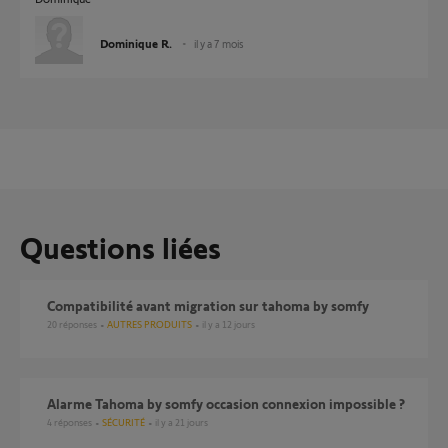
Dominique R.
il y a 7 mois
Questions liées
compatibilité avant migration sur tahoma by somfy
20
réponses
AUTRES PRODUITS
il y a 12 jours
Alarme Tahoma by somfy occasion connexion impossible ?
4
réponses
SÉCURITÉ
il y a 21 jours