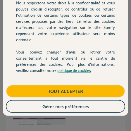
Tahoma Rail Din V1 .
Nous respectons votre droit à la confidentialité et vous
Chauffage
Comme dans bien des cas toute migration reste compliquée ...
pouvez choisir d’accepter, de contrôler ou de refuser
l'utilisation de certains types de cookies ou certains
Merci, pour votre réponse
services proposés par des tiers. Le refus des cookies
Autres produits
n’affectera pas votre navigation sur le site Somfy
Alain G.
cependant votre expérience utilisateur sera moins
il y a plus de 2 ans
optimale.
Participer au fil de discussion
Vous pouvez changer d'avis ou retirer votre
Devis avec un pro
consentement à tout moment via le centre de
préférences des cookies. Pour plus d’informations,
Réponses
veuillez consulter notre
politique de cookies
.
Contact
Bonjour Alain
Boutique
TOUT ACCEPTER
Simple curiosité, que pouviez vous faire a travers Tahoma sur votre PAC
car il était impossible de l'intégrer dans les scénarios suivant le
document Somfy
Gérer mes préférences