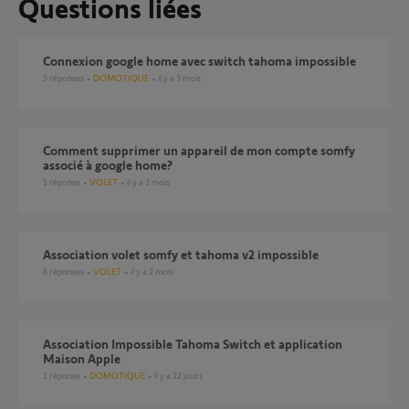
Questions liées
connexion google home avec switch tahoma impossible
5
réponses
DOMOTIQUE
il y a 3 mois
Comment supprimer un appareil de mon compte somfy
associé à google home?
1
réponse
VOLET
il y a 2 mois
Association volet somfy et tahoma v2 impossible
8
réponses
VOLET
il y a 2 mois
Association Impossible Tahoma Switch et application
Maison Apple
1
réponse
DOMOTIQUE
il y a 22 jours