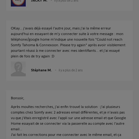
JACKY M.
il y a plus de 2 ans
OKay... j'avais déjà essayé l'autre jour, mais j'ai la même erreur
aujourd'hui en essayant de m'y connecter suite à votre message : mon
téléphone/google home m'indique une nouvelle fois "Could not reach
Somfy Tahoma & Connexoon. Please try again" après avoir visiblement
pourtant réussi à me connecter avec mes identifiants... et j'ai essayé
plein de fois de try again :D
Stéphane M.
il y a plus de 2 ans
Bonsoir,
Après moultes recherches, j'ai enfin trouvé la solution : j'ai plusieurs
comptes chez Somfy avec 2 adresses email différentes, et je n'avais pas
vu que j'étais enregistré avec l'appli sur une adresse email et que Google
Home essayait de se connecter via la passerelle au compte avec l'autre
email...
J'ai fait les corrections pour me connecter avec le même email, et ça