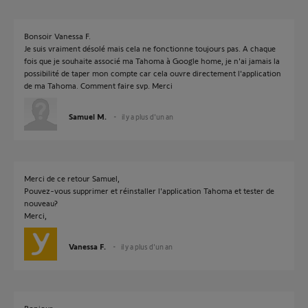
Bonsoir Vanessa F.
Je suis vraiment désolé mais cela ne fonctionne toujours pas. A chaque
fois que je souhaite associé ma Tahoma à Google home, je n'ai jamais la
possibilité de taper mon compte car cela ouvre directement l'application
de ma Tahoma. Comment faire svp. Merci
Samuel M.
il y a plus d'un an
Merci de ce retour Samuel,
Pouvez-vous supprimer et réinstaller l'application Tahoma et tester de
nouveau?
Merci,
Vanessa F.
il y a plus d'un an