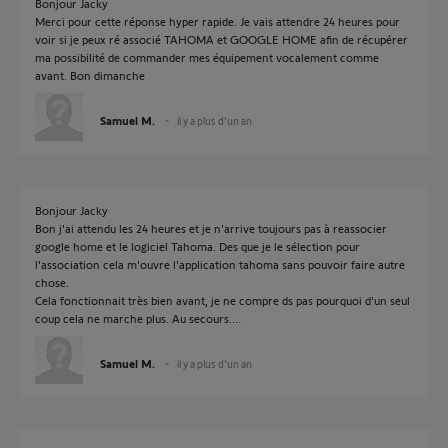
Bonjour Jacky
Merci pour cette réponse hyper rapide. Je vais attendre 24 heures pour
voir si je peux ré associé TAHOMA et GOOGLE HOME afin de récupérer
ma possibilité de commander mes équipement vocalement comme
avant. Bon dimanche
Samuel M.
il y a plus d'un an
Bonjour Jacky
Bon j'ai attendu les 24 heures et je n'arrive toujours pas à reassocier
google home et le logiciel Tahoma. Des que je le sélection pour
l'association cela m'ouvre l'application tahoma sans pouvoir faire autre
chose.
Cela fonctionnait très bien avant, je ne compre ds pas pourquoi d'un seul
coup cela ne marche plus. Au secours....
Samuel M.
il y a plus d'un an