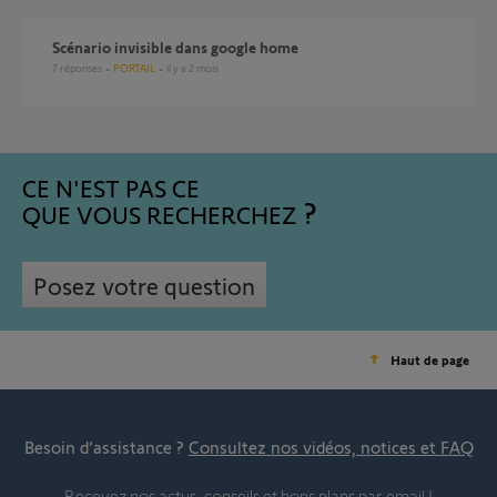
Scénario invisible dans google home
7
réponses
PORTAIL
il y a 2 mois
CE N'EST PAS CE
QUE VOUS RECHERCHEZ
Posez votre question
Haut de page
Besoin d’assistance ?
Consultez nos vidéos, notices et FAQ
Recevez nos actus, conseils et bons plans par email !