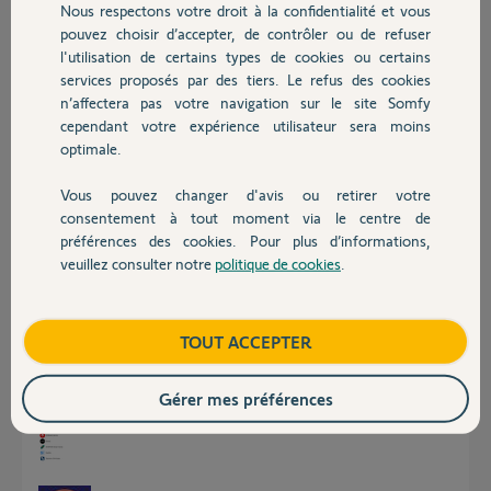
ont le même souci visiblement, depuis la mise à jour de l'appli le 30
Nous respectons votre droit à la confidentialité et vous
Chauffage
janvier...
pouvez choisir d’accepter, de contrôler ou de refuser
l'utilisation de certains types de cookies ou certains
Merci,
services proposés par des tiers. Le refus des cookies
Autres produits
Stéphane
n’affectera pas votre navigation sur le site Somfy
cependant votre expérience utilisateur sera moins
Stéphane M.
optimale.
il y a plus de 2 ans
Vous pouvez changer d'avis ou retirer votre
Devis avec un pro
consentement à tout moment via le centre de
préférences des cookies. Pour plus d’informations,
Réponses
veuillez consulter notre
politique de cookies
.
Contact
Bonjour Stéphane
Boutique
TOUT ACCEPTER
Mettez a jour votre application Google Home.
Vous devriez avoir la liste ci jointe
Gérer mes préférences