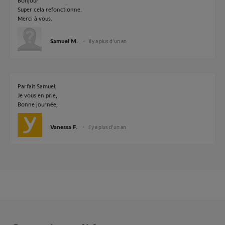
Bonjour
Super cela refonctionne.
Merci à vous.
Samuel M.
il y a plus d'un an
Parfait Samuel,
Je vous en prie,
Bonne journée,
Vanessa F.
il y a plus d'un an