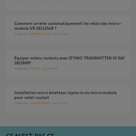
Comment arreter automatiquement les relais des micro-
module VR 1811244B ?
4
réponses
DOMOTIQUE
il y a 25 jours
équiper volets roulants avec IZYMO TRANSMITTER IO Réf
1822609?
3
réponses
VOLET
il y a 3 mois
Installation micro émetteur izymo io ou micro module
pour volet roulant
7
réponses
DOMOTIQUE
il y a 7 mois
CE N'EST PAS CE