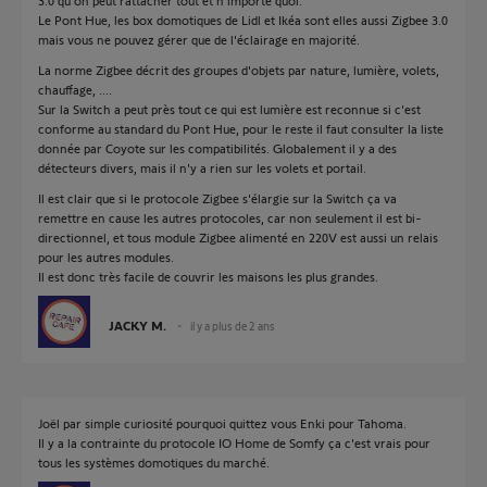
3.0 qu'on peut rattacher tout et n'importe quoi.
Le Pont Hue, les box domotiques de Lidl et Ikéa sont elles aussi Zigbee 3.0
mais vous ne pouvez gérer que de l'éclairage en majorité.
La norme Zigbee décrit des groupes d'objets par nature, lumière, volets,
chauffage, ....
Sur la Switch a peut près tout ce qui est lumière est reconnue si c'est
conforme au standard du Pont Hue, pour le reste il faut consulter la liste
donnée par Coyote sur les compatibilités. Globalement il y a des
détecteurs divers, mais il n'y a rien sur les volets et portail.
Il est clair que si le protocole Zigbee s'élargie sur la Switch ça va
remettre en cause les autres protocoles, car non seulement il est bi-
directionnel, et tous module Zigbee alimenté en 220V est aussi un relais
pour les autres modules.
Il est donc très facile de couvrir les maisons les plus grandes.
JACKY M.
il y a plus de 2 ans
Joël par simple curiosité pourquoi quittez vous Enki pour Tahoma.
Il y a la contrainte du protocole IO Home de Somfy ça c'est vrais pour
tous les systèmes domotiques du marché.