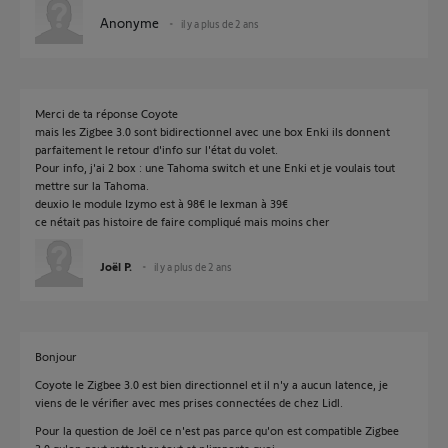
Anonyme
il y a plus de 2 ans
Merci de ta réponse Coyote
mais les Zigbee 3.0 sont bidirectionnel avec une box Enki ils donnent
parfaitement le retour d'info sur l'état du volet.
Pour info, j'ai 2 box : une Tahoma switch et une Enki et je voulais tout
mettre sur la Tahoma.
deuxio le module Izymo est à 98€ le lexman à 39€
ce nétait pas histoire de faire compliqué mais moins cher
Joël P.
il y a plus de 2 ans
Bonjour
Coyote le Zigbee 3.0 est bien directionnel et il n'y a aucun latence, je
viens de le vérifier avec mes prises connectées de chez Lidl.
Pour la question de Joël ce n'est pas parce qu'on est compatible Zigbee