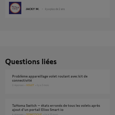
JACKY M.
il y a plus de 2 ans
Questions liées
Problème appareillage volet roulant avec kit de
connectivité
2
réponses
VOLET
il y a 3 mois
TaHoma Switch – états erronés de tous les volets après
ajout d’un portail Elixo Smart io
4
réponses
DOMOTIQUE
il y a 20 jours