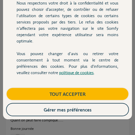
Nous respectons votre droit à la confidentialité et vous
Chauffage
Joël P.
pouvez choisir d’accepter, de contrôler ou de refuser
il y a plus de 2 ans
l'utilisation de certains types de cookies ou certains
Participer au fil de discussion
services proposés par des tiers. Le refus des cookies
Autres produits
n’affectera pas votre navigation sur le site Somfy
cependant votre expérience utilisateur sera moins
optimale.
Réponses
Vous pouvez changer d'avis ou retirer votre
Devis avec un pro
consentement à tout moment via le centre de
Déjà le Zigbee 3.0 n'est pas bidirectionnel, donc pas de retour d'état sur
préférences des cookies. Pour plus d’informations,
Tahoma.
veuillez consulter notre
politique de cookies
.
Contact
Prenez connaissance des affections Switch,
https://www.somfy.fr/file.cfm/?contentID=478524
Ce n'est pas parce que le protocole Zigbee 3.0 est accepté que cela veut
dire que vos modules non Somfy le sont.
Boutique
TOUT ACCEPTER
Vous voulez bien m'expliquer pourquoi ne pas avoir posé des modules
Izymo VR IO, qui eux, sont 100% compatibles Tahoma, offre une icône
Gérer mes préférences
VR avec position exacte du volet ?
Quant on peut faire compliqué......
Bonne journée