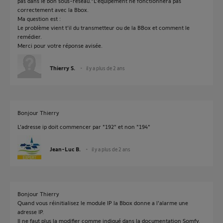
pas dans le bon sous-réseau."L’équipement ne fonctionnera pas
correctement avec la Bbox.
Ma question est :
Le problème vient t'il du transmetteur ou de la BBox et comment le
remédier.
Merci pour votre réponse avisée.
Thierry S.
il y a plus de 2 ans
Bonjour Thierry
L'adresse ip doit commencer par "192" et non "194"
Jean-Luc B.
il y a plus de 2 ans
Bonjour Thierry
Quand vous réinitialisez le module IP la Bbox donne a l'alarme une
adresse IP.
Il ne faut plus la modifier comme indiqué dans la documentation Somfy.