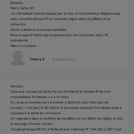
Bonjour,
Merci Jacky M !
J’ai réinitialisé comme indiqué par le tuto, le transmetteur téléphonique
avec nouvelle adresse IP et nouvelles règles dans ma BBbox et sa
remarche.
Accès à distance à nouveau possible.
Bizarre quand même que je pouvais plus me connecter avec l’IP
précédente.
Merci à nouveau.
Thierry S.
il y a plus de 2 ans
Bonjour,
Suite aux conseils de Jacky M, j'ai réinitialisé le module IP de mon
transmetteur Protexion il y a un mois.
Et, j'ai pu à nouveau me connecter à distance avec mon alarme.
Le souci, c'est que j'ai dû refaire le processus plusieurs fois depuis suite à
nouveau à la perte de connexion.
En regardant dans le système de ma BBox où l'on défini les règles, je vois
le message d'erreur suivant :
"Le périphérique 00:50:c2:9a:8a:af avec l'adresse IP "194.168.1.230" n’est