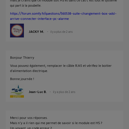
mais je crains que ce module soit HS et dans ce cas c'est tout le système
qui part à la poubelle.
https://forum.somfy.fr/questions/560538-suite-changement-box-adsl-
arrive-connecter-interface-pc-alarme
JACKY M.
il y a plus de 2 ans
Bonjour Thierry
Vous pouvez également, remplacer le câble RJ45 et vérifiez le boitier
d'alimentation électrique.
Bonne journée !
Jean-Luc B.
il y a plus de 2 ans
Merci pour vos réponses.
Mais n’y a il rien qui me permet de savoir si le module est HS ?
Un voyant, un code erreur ?