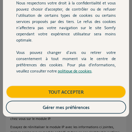
Nous respectons votre droit à la confidentialité et vous
les avoir à nouveau consulté.
Chauffage
pouvez choisir d’accepter, de contrôler ou de refuser
Ce que je veux dire, c’est que je n’ai pas fait de modification de mon
l'utilisation de certains types de cookies ou certains
installation avant cette panne.
Y a il un problème de serveur chez Somfy ?
services proposés par des tiers. Le refus des cookies
Autres produits
Merci pour votre aide.
n’affectera pas votre navigation sur le site Somfy
cependant votre expérience utilisateur sera moins
Merci,
optimale.
Thierry S.
Vous pouvez changer d'avis ou retirer votre
Devis avec un pro
il y a plus de 2 ans
consentement à tout moment via le centre de
Participer au fil de discussion
préférences des cookies. Pour plus d’informations,
veuillez consulter notre
politique de cookies
.
Contact
Réponses
Boutique
TOUT ACCEPTER
Gérer mes préférences
Bonjour Thierry
Si vous n'arrivez pas a vous connecter en local c'est que le problème est
chez vous sur le module IP.
Essayez de réinitialiser le module IP avec les informations ci jointes,