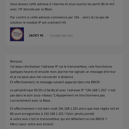
Vous laissez cette adresse à l'alarme et vous ouvrez les ports 80 et 443
avec l'IP donnée par la Bbox.
Par contre si cette adresse commence par 194... alors là j'ai pas de
solution le module IP est vraiment HS.
JACKY M.
il y a plus de 2 ans
Bonjour,
J’ai beau réinitialiser l’adresse IP via le transmetteur, cela fonctionne
quelques heures et ensuite mon alarme me signale un message d’erreur
et je ne peux plus me connecter à distance.
Et effectivement, le message suivant apparait dans ma BBOX :
Le périphérique 00:50:c2:9a:8a:af avec l'adresse IP "194.168.1.201" n’est
pas dans le bon sous-réseau."L’équipement ne fonctionnera pas
correctement avec la Bbox.
Et effectivement c’est bien noté 194.168.1.201 alors que mes règles 443 et
80 sont enregistrées à 192.168.1.201 ! (Voir photo jointe)
A votre avis c’est le transmetteur qui est défaillant ou ma BBOX ?
Merci pour votre avis éclairé.