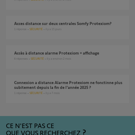
Acces distance sur deux centrales Somfy Protexiom?
1
réponse
SÉCURITÉ
il y a 15 jours
Accès à distance alarme Protexiom + affichage
6
réponses
SÉCURITÉ
il y a environ 2 mois
Connexion a distance Alarme Protexiom ne fonctinne plus
subitement depuis la fin de l'année 2025 ?
1
réponse
SÉCURITÉ
il y a 7 mois
CE N'EST PAS CE
QUE VOUS RECHERCHEZ