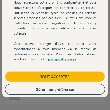
Nous respectons votre droit à la confidentialité et vous
Chauffage
pouvez choisir d’accepter, de contrôler ou de refuser
l'utilisation de certains types de cookies ou certains
Réponses
services proposés par des tiers. Le refus des cookies
Autres produits
n’affectera pas votre navigation sur le site Somfy
cependant votre expérience utilisateur sera moins
optimale.
Bonjour Mikael
Tout n'est pas compatible Alexa.
Ci joint la fiche explicative
Vous pouvez changer d'avis ou retirer votre
Devis avec un pro
https://www.somfypro.fr/documents/273343/0/Fiche-Partenai...
consentement à tout moment via le centre de
préférences des cookies. Pour plus d’informations,
JACKY M.
il y a plus de 2 ans
veuillez consulter notre
politique de cookies
.
Contact
Boutique
TOUT ACCEPTER
Votre documentation montre bien que mes volets et portail sont
compatibles Alexa.
Gérer mes préférences
mikael T.
il y a plus de 2 ans