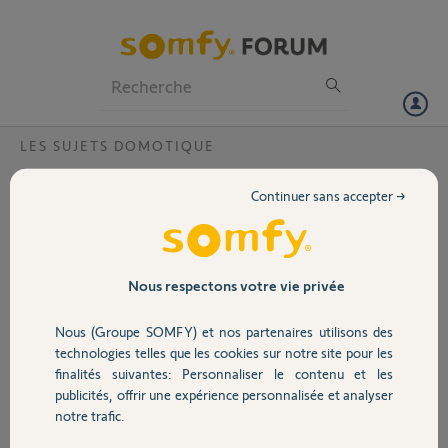
Particuliers
Professionnels
Forum
LES SUJETS DOMOTIQUE
Volet
Alexa ne reconnait pas mes équipements
Continuer sans accepter →
dans tahoma
Portail
Bonjour,
J'ai tout essayé mais impossible de faire voir mes équipements
Garage
Nous respectons votre vie privée
(volets et portail) de mon app tahoma dans Alexa.
Nous (Groupe SOMFY) et nos partenaires utilisons des
Code pin tahoma switch: 2003-5585-8241
Sécurité
technologies telles que les cookies sur notre site pour les
Merci,
finalités suivantes: Personnaliser le contenu et les
publicités, offrir une expérience personnalisée et analyser
Domotique
notre trafic.
mikael T.
il y a plus de 2 ans