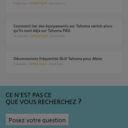
8
réponses
DOMOTIQUE
il y a 24 jours
Comment lier des équipements sur Tahoma switch alors
qu'ils sont déjà sur Tahoma PAD
12
réponses
DOMOTIQUE
il y a 4 mois
Déconnexions fréquentes Skill Tahoma pour Alexa
5
réponses
DOMOTIQUE
il y a 6 mois
CE N'EST PAS CE
QUE VOUS RECHERCHEZ
Posez votre question