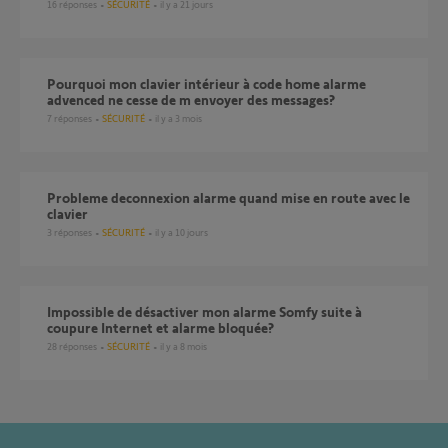
16
réponses
SÉCURITÉ
il y a 21 jours
Pourquoi mon clavier intérieur à code home alarme
advenced ne cesse de m envoyer des messages?
7
réponses
SÉCURITÉ
il y a 3 mois
probleme deconnexion alarme quand mise en route avec le
clavier
3
réponses
SÉCURITÉ
il y a 10 jours
Impossible de désactiver mon alarme Somfy suite à
coupure Internet et alarme bloquée?
28
réponses
SÉCURITÉ
il y a 8 mois