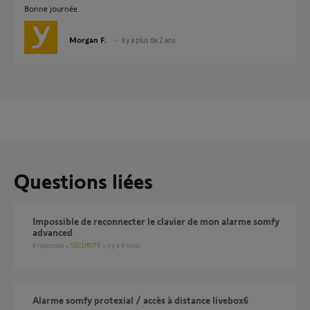
Bonne journée.
Morgan F.
il y a plus de 2 ans
Questions liées
Impossible de reconnecter le clavier de mon alarme somfy
advanced
8
réponses
SÉCURITÉ
il y a 6 mois
alarme somfy protexial / accès à distance livebox6