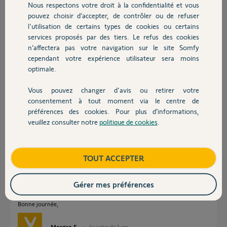
Merci,
Nous respectons votre droit à la confidentialité et vous
Chauffage
pouvez choisir d’accepter, de contrôler ou de refuser
l'utilisation de certains types de cookies ou certains
Léandre C.
services proposés par des tiers. Le refus des cookies
Autres produits
il y a plus de 2 ans
n’affectera pas votre navigation sur le site Somfy
Participer au fil de discussion
cependant votre expérience utilisateur sera moins
optimale.
Réponses
Vous pouvez changer d'avis ou retirer votre
Devis avec un pro
consentement à tout moment via le centre de
préférences des cookies. Pour plus d’informations,
veuillez consulter notre
politique de cookies
.
Bonjour Léandre,
Contact
Il est tout à fait possible d'activer une temporisation de mise en garde
avant déclenchement des sirènes sur les détecteur de votre choix.
Boutique
TOUT ACCEPTER
Il faut aller dans le menu "Mes équipements" de votre application Somfy
Protect, sélectionner le ou les capteur qui vous détecte lorsque vous
entrez chez vous et dans comportement choisir "Sirène après mise en
Gérer mes préférences
garde".
Bonne journée,
Morgan F.
il y a plus de 2 ans