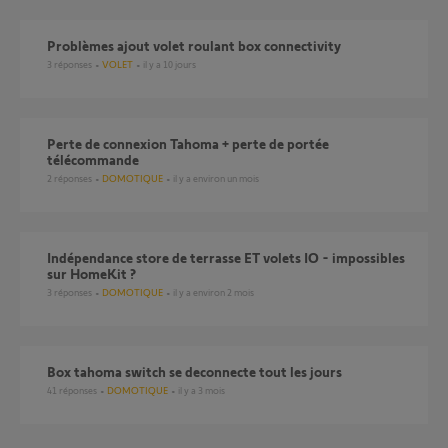
Problèmes ajout volet roulant box connectivity
3
réponses
VOLET
il y a 10 jours
perte de connexion Tahoma + perte de portée
télécommande
2
réponses
DOMOTIQUE
il y a environ un mois
Indépendance store de terrasse ET volets IO - impossibles
sur HomeKit ?
3
réponses
DOMOTIQUE
il y a environ 2 mois
Box tahoma switch se deconnecte tout les jours
41
réponses
DOMOTIQUE
il y a 3 mois