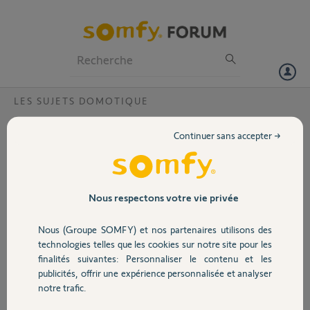
Particuliers
Professionnels
Forum
LES SUJETS DOMOTIQUE
Volet
Où commencer en domotique?
Continuer sans accepter →
Bonjour,
Portail
Je n'y connais rien en domotique mais je compte bien apprendre.
Garage
Nous respectons votre vie privée
A ce jour je possède un portail avec visiophone V500 de Somfy (RTS)
J'ai donc le moniteur équipé d'un émetteur radio RTS et pour l'instant
Nous (Groupe SOMFY) et nos partenaires utilisons des
Sécurité
c'est tout.
technologies telles que les cookies sur notre site pour les
finalités suivantes: Personnaliser le contenu et les
Je vais faire des travaux et je compte installer de l'éclairage extérieur
publicités, offrir une expérience personnalisée et analyser
Domotique
ainsi qu'un système d'arrosage automatique.
notre trafic.
Comment faire pour :