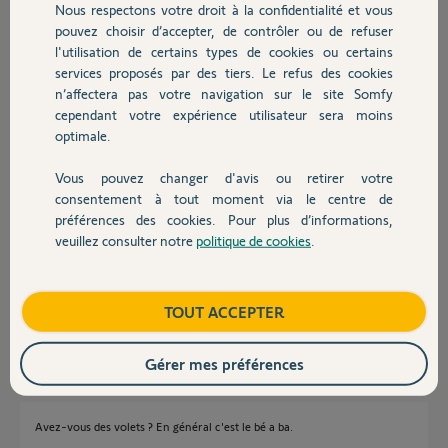
Nous respectons votre droit à la confidentialité et vous
Chauffage
contrôler mon éclairage extérieur depuis mon moniteur V500 (ou un
pouvez choisir d’accepter, de contrôler ou de refuser
autre système le cas échéant) et une application mobile ? Sachant que
l'utilisation de certains types de cookies ou certains
j'ai 4 circuits électriques pour 4 zones de mon jardin à alimenter.
services proposés par des tiers. Le refus des cookies
Autres produits
n’affectera pas votre navigation sur le site Somfy
mettre en place un système d'arrosage automatique contrôlable à
cependant votre expérience utilisateur sera moins
distance via mon moniteur également ou sur mobile?
optimale.
Merci d'avance pour votre aide!
Ju
Vous pouvez changer d'avis ou retirer votre
Merci,
Devis avec un pro
consentement à tout moment via le centre de
préférences des cookies. Pour plus d’informations,
Ju C.
veuillez consulter notre
politique de cookies
.
Contact
il y a plus de 2 ans
Participer au fil de discussion
Boutique
TOUT ACCEPTER
Réponses
Gérer mes préférences
Avez-vous des volets ? En général c'est le bé a ba.