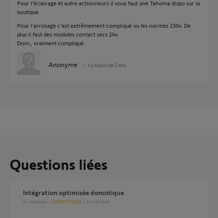
Pour l'éclairage et autre actionneurs il vous faut une Tahoma dispo sur la
boutique.
Pour l'arrosage c'est extrêmement compliqué vu les normes 230v. De
plus il faut des modules contact secs 24v.
Donc, vraiment compliqué.
Anonyme
il y a plus de 2 ans
Questions liées
Intégration optimisée domotique
41
réponses
DOMOTIQUE
il y a 8 mois