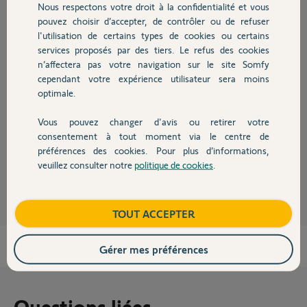
Nous respectons votre droit à la confidentialité et vous
Chauffage
Participer au fil de discussion
pouvez choisir d’accepter, de contrôler ou de refuser
l'utilisation de certains types de cookies ou certains
services proposés par des tiers. Le refus des cookies
Autres produits
n’affectera pas votre navigation sur le site Somfy
Réponses
cependant votre expérience utilisateur sera moins
optimale.
Bonjour Manuel
Vous pouvez changer d'avis ou retirer votre
Devis avec un pro
consentement à tout moment via le centre de
Si ça fonctionne en manuel, il faut supprimer la caméra et la réinstaller.
préférences des cookies. Pour plus d’informations,
veuillez consulter notre
politique de cookies
.
JACKY M.
il y a plus de 2 ans
Contact
Boutique
TOUT ACCEPTER
Gérer mes préférences
Questions liées