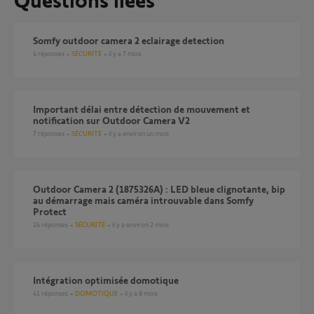
somfy outdoor camera 2 eclairage detection
4
réponses
SÉCURITÉ
il y a 7 mois
Important délai entre détection de mouvement et
notification sur Outdoor Camera V2
7
réponses
SÉCURITÉ
il y a environ un mois
Outdoor Camera 2 (1875326A) : LED bleue clignotante, bip
au démarrage mais caméra introuvable dans Somfy
Protect
24
réponses
SÉCURITÉ
il y a environ 2 mois
Intégration optimisée domotique
41
réponses
DOMOTIQUE
il y a 8 mois