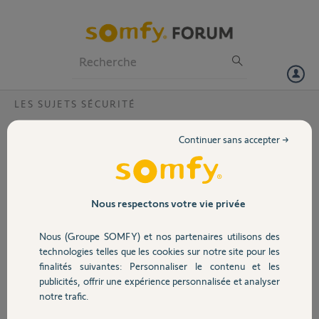
Particuliers
Professionnels
Forum
LES SUJETS SÉCURITÉ
Volet
éclairage via détection de la camera
Continuer sans accepter →
défectueux
Portail
Bonjour, j'ai 3 cameras extérieur dont une avec un éclairage, cette
caméra détecte bien les passages et enregistre bien les séquence
Garage
vidéo, mais celle ci ne déclenche pas le luminaire branché dessus, elle
Nous respectons votre vie privée
est mis en mode " toujours " et j'ai essayé avec le seuil de luminosité
au maximum. A noter que manuellement elle s'active bien. Pouvez
Nous (Groupe SOMFY) et nos partenaires utilisons des
Sécurité
vous m'aider
technologies telles que les cookies sur notre site pour les
finalités suivantes: Personnaliser le contenu et les
Merci
publicités, offrir une expérience personnalisée et analyser
Domotique
notre trafic.
Manuel C.
il y a plus de 2 ans