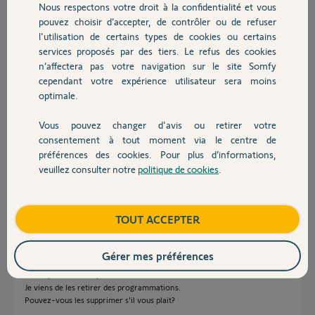
Nous respectons votre droit à la confidentialité et vous
Chauffage
il y a plus de 2 ans
pouvez choisir d’accepter, de contrôler ou de refuser
l'utilisation de certains types de cookies ou certains
services proposés par des tiers. Le refus des cookies
Autres produits
Réponses
n’affectera pas votre navigation sur le site Somfy
cependant votre expérience utilisateur sera moins
optimale.
Bonjour Jérôme,
Vous pouvez changer d'avis ou retirer votre
Devis avec un pro
Pour les supprimer, il est nécessaire de les retirer de vos différentes
consentement à tout moment via le centre de
programmations.
préférences des cookies. Pour plus d’informations,
Bonne journée,
veuillez consulter notre
politique de cookies
.
Contact
Gaëlle B.
il y a plus de 2 ans
Boutique
TOUT ACCEPTER
Gérer mes préférences
Bonjour Gaëlle,
Merci pour votre réponse.
Je viens de les retirer des programmations.
Pouvez-vous les supprimer s'il vous plait?