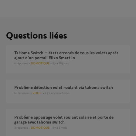
Questions liées
TaHoma Switch – états erronés de tous les volets après
ajout d’un portail Elixo Smart io
4
réponses
DOMOTIQUE
il y a 20 jours
Problème détection volet roulant via tahoma switch
69
réponses
VOLET
il y a environ 2 mois
Problème appairage volet roulant solaire et porte de
garage avec tahoma switch
3
réponses
DOMOTIQUE
il y a 3 mois