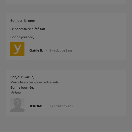
Bonjour Jérome,
Le nécessaire a été fait.
Bonne journée,
Gaëlle B.
il y a plus de 2 ans
Bonjour Gaëlle,
Merci beaucoup pour votre aide !
Bonne journée,
Jérôme
JEROME
il y a plus de 2 ans