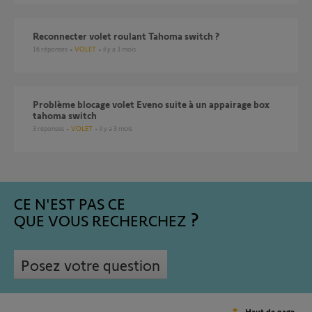
Reconnecter volet roulant Tahoma switch ?
16
réponses
VOLET
il y a 3 mois
Problème blocage volet Eveno suite à un appairage box
tahoma switch
3
réponses
VOLET
il y a 3 mois
CE N'EST PAS CE
QUE VOUS RECHERCHEZ
Posez votre question
Haut de page