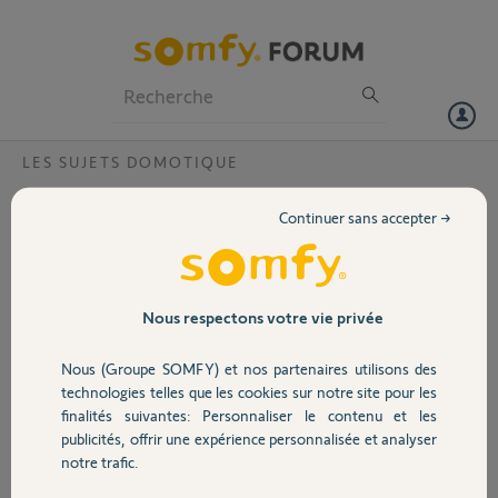
Particuliers
Professionnels
Forum
LES SUJETS DOMOTIQUE
Volet
Suppression équipement (volets)Tahoma
Continuer sans accepter →
Switch
Portail
Bonjour,
Je n'arrive pas à supprimer d'anciens volets roulants dans mon
Garage
Nous respectons votre vie privée
application Tahoma Swicth.
Un Yellow peut-il m'aider s'il vous plait?
Nous (Groupe SOMFY) et nos partenaires utilisons des
Pin : 2024-67-94-3452.
Sécurité
technologies telles que les cookies sur notre site pour les
J'ai renommé les équipement "à supprimer"
finalités suivantes: Personnaliser le contenu et les
Merci d'avance et bonne journée,
publicités, offrir une expérience personnalisée et analyser
Jérôme
Domotique
notre trafic.
JEROME