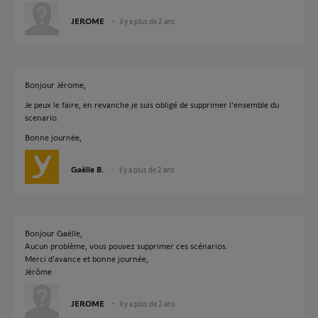
JEROME
il y a plus de 2 ans
Bonjour Jérome,
Je peux le faire, en revanche je suis obligé de supprimer l'ensemble du
scenario.
Bonne journée,
Gaëlle B.
il y a plus de 2 ans
Bonjour Gaëlle,
Aucun problème, vous pouvez supprimer ces scénarios.
Merci d'avance et bonne journée,
Jérôme
JEROME
il y a plus de 2 ans