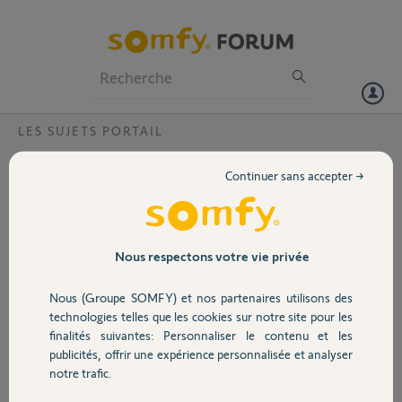
Particuliers
Professionnels
Forum
LES SUJETS PORTAIL
Volet
SlidyMove s'ouvre qu'a moitié
Continuer sans accepter →
Bonjour,
Portail
Je viens de changer le boitier de mon slidyMove 600. Le portail
fonctionnait très bien avant que le boitier devienne HS.
Garage
Nous respectons votre vie privée
J'ai fait le nouvel apprentissage de ce boitier et j'obtiens bien le
Nous (Groupe SOMFY) et nos partenaires utilisons des
voyant rouge.
Sécurité
Il n'y a aucun point dur sur la route du portail.
technologies telles que les cookies sur notre site pour les
finalités suivantes: Personnaliser le contenu et les
Mais une fois l'apprentissage fini lorsque je souhaite ouvrir le portail il
publicités, offrir une expérience personnalisée et analyser
Domotique
s'arrête au milieu.
notre trafic.
J'ai tenté 3 apprentissages.