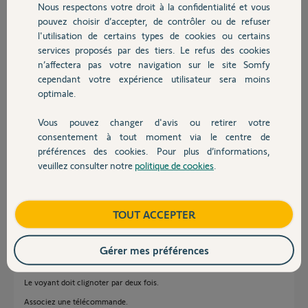
Nous respectons votre droit à la confidentialité et vous
Chauffage
pouvez choisir d’accepter, de contrôler ou de refuser
J'ai ensuite tenté de le déplacer au point de fin lorsqu'il s'arrête à mi
l'utilisation de certains types de cookies ou certains
chemin mais cela ne change rien
services proposés par des tiers. Le refus des cookies
Autres produits
Merci,
n’affectera pas votre navigation sur le site Somfy
cependant votre expérience utilisateur sera moins
optimale.
Fabien L.
il y a plus de 2 ans
Vous pouvez changer d'avis ou retirer votre
Participer au fil de discussion
Devis avec un pro
consentement à tout moment via le centre de
préférences des cookies. Pour plus d’informations,
veuillez consulter notre
politique de cookies
.
Contact
Réponses
Boutique
TOUT ACCEPTER
Bonjour,
Débranchez la batterie si installée.
Gérer mes préférences
Faites une RAZ.
Le voyant doit clignoter par deux fois.
Associez une télécommande.