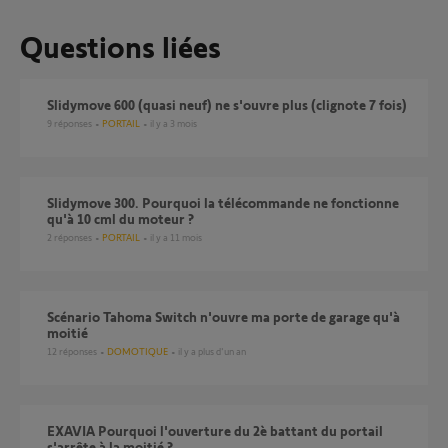
Questions liées
Slidymove 600 (quasi neuf) ne s'ouvre plus (clignote 7 fois)
9
réponses
PORTAIL
il y a 3 mois
Slidymove 300. Pourquoi la télécommande ne fonctionne
qu'à 10 cml du moteur ?
2
réponses
PORTAIL
il y a 11 mois
Scénario Tahoma Switch n'ouvre ma porte de garage qu'à
moitié
12
réponses
DOMOTIQUE
il y a plus d'un an
EXAVIA Pourquoi l'ouverture du 2è battant du portail
s'arrête à la moitié ?