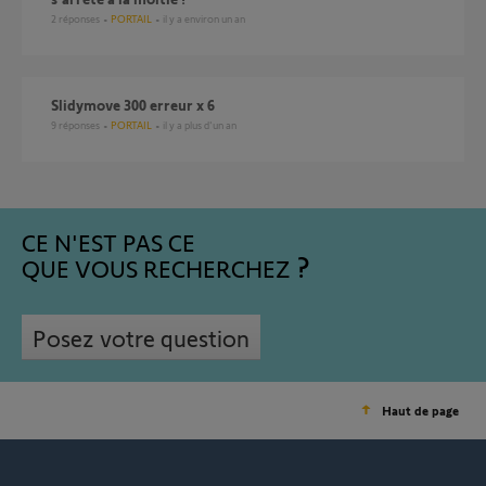
2
réponses
PORTAIL
il y a environ un an
Slidymove 300 erreur x 6
9
réponses
PORTAIL
il y a plus d'un an
CE N'EST PAS CE
QUE VOUS RECHERCHEZ
Posez votre question
Haut de page