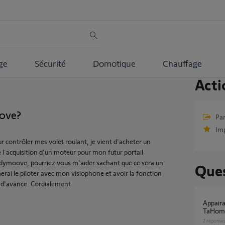
ge
Sécurité
Domotique
Chauffage
Acti
ove?
Par
Im
 contrôler mes volet roulant, je vient d'acheter un
 l'acquisition d'un moteur pour mon futur portail
 slidymoove, pourriez vous m'aider sachant que ce sera un
Ques
erai le piloter avec mon visiophone et avoir la fonction
i d'avance. Cordialement.
Appairage elixo 500 3s plus M io avec
TaHoma
2
réponse