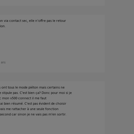
 via contact sec, elle n'offre pas le retour
lon.
2 ans
ils ont tous le mode piéton mais certains ne
e stipule pas. C'est bien ça? Donc pour moi si je
c mon v500 connect il me faut
'ai bien résumé. C'est pas évident de choisir
Je vais me rattacher à une seule fonction
second car sinon je ne vais pas m'en sortir.