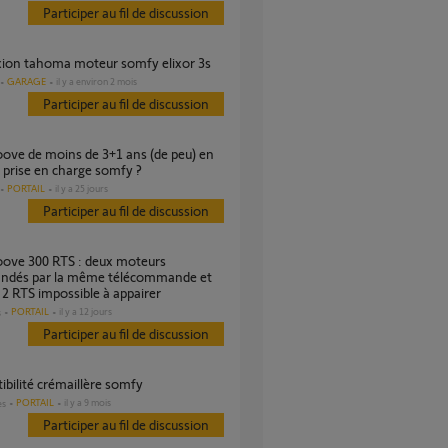
Participer au fil de discussion
xion tahoma moteur somfy elixor 3s
GARAGE
il y a environ 2 mois
Participer au fil de discussion
 prise en charge somfy ?
PORTAIL
il y a 25 jours
Participer au fil de discussion
dés par la même télécommande et
2 RTS impossible à appairer
PORTAIL
il y a 12 jours
s
Participer au fil de discussion
ibilité crémaillère somfy
PORTAIL
il y a 9 mois
es
Participer au fil de discussion