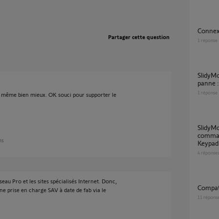
Conne
Partager cette question
1
réponse
SlidyMoove de moins de 3+1 ans (de peu) en
panne :
1
réponse
and même bien mieux. OK souci pour supporter le
SlidyMoove 300 RTS : deux moteurs
comman
ans
Keypad 
4
réponse
seau Pro et les sites spécialisés Internet. Donc,
Compat
une prise en charge SAV à date de fab via le
11
répons