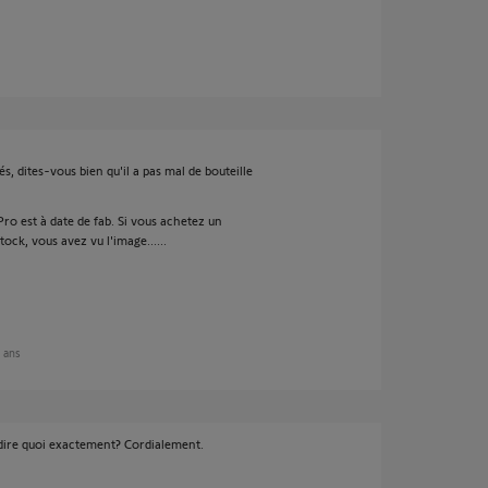
és, dites-vous bien qu'il a pas mal de bouteille
Pro est à date de fab. Si vous achetez un
tock, vous avez vu l'image......
2 ans
x dire quoi exactement? Cordialement.