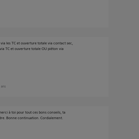
a les TC et ouverture totale via contact sec,
via TC et ouverture totale OU piéton via
2 ans
erci à toi pour tout ces bons conseils, ta
ndre. Bonne continuation. Cordialement.