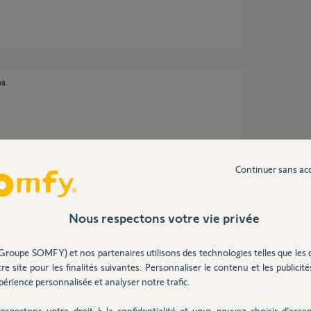
ma.
2 ans
Continuer sans ac
 équivalent grand public a l'Elixo :
Nous respectons votre vie privée
e portillon, retour d'état, etc...
Groupe SOMFY) et nos partenaires utilisons des technologies telles que les 
re site pour les finalités suivantes: Personnaliser le contenu et les publicités
érience personnalisée et analyser notre trafic.
espectons votre droit à la confidentialité et vous pouvez choisir d’accep