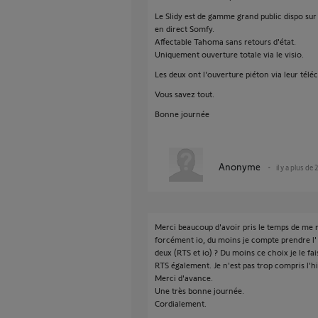
Le Slidy est de gamme grand public dispo sur
en direct Somfy.
Affectable Tahoma sans retours d'état.
Uniquement ouverture totale via le visio.
Les deux ont l'ouverture piéton via leur té
Vous savez tout.
Bonne journée
Anonyme
il y a plus de 
Merci beaucoup d'avoir pris le temps de me r
forcément io, du moins je compte prendre l' EL
deux (RTS et io) ? Du moins ce choix je le f
RTS également. Je n'est pas trop compris l'hi
Merci d'avance.
Une très bonne journée.
Cordialement.