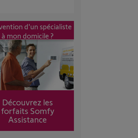
vention d'un spécialiste
à mon domicile ?
Découvrez les
forfaits Somfy
Assistance