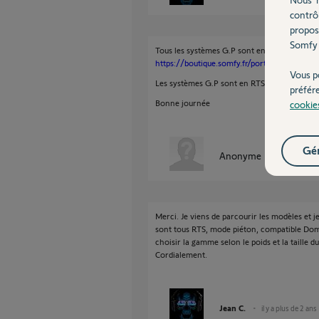
contrô
propos
Somfy 
Tous les systèmes G.P sont en vente sur la b
https://boutique.somfy.fr/portails/moteur-p
Vous p
Les systèmes G.P sont en RTS.
préfér
Bonne journée
cookie
Gér
Anonyme
il y a plus de 
Merci. Je viens de parcourir les modèles et je 
sont tous RTS, mode piéton, compatible Dom
choisir la gamme selon le poids et la taille d
Cordialement.
Jean C.
il y a plus de 2 ans