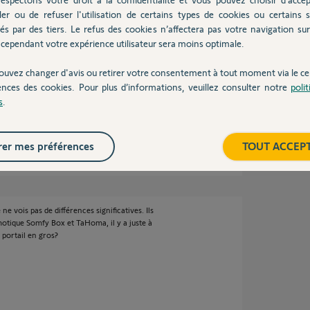
ler ou de refuser l'utilisation de certains types de cookies ou certains s
és par des tiers. Le refus des cookies n’affectera pas votre navigation sur 
cependant votre expérience utilisateur sera moins optimale.
outique;
ortail/moteur-...
ouvez changer d'avis ou retirer votre consentement à tout moment via le ce
ences des cookies. Pour plus d’informations, veuillez consulter notre
poli
s
.
er mes préférences
TOUT ACCEP
2 ans
ne vois pas de différences significatives. Ils
otique Somfy Box et TaHoma, il y a juste à
u portail en gros?