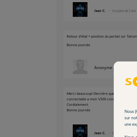
Jean C.
il y a plus de 2 ans
Retour d'état = position du portail sur Taho
Bonne journée
Anonyme
il y a plus de 
Merci beaucoup! Dernière question. Y a t'il un
connectable a mon V500 connect, tahoma, mod
Cordialement.
Bonne journée.
Nous (
sur not
une exp
Jean C.
il y a plus de 2 ans
Nous r