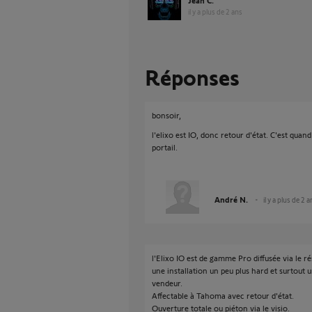
Jean C.
il y a plus de 2 ans
Réponses
bonsoir,
l'elixo est IO, donc retour d'état. C'est qu
portail.
André N.
il y a plus de 2 
l'Elixo IO est de gamme Pro diffusée via le ré
une installation un peu plus hard et surtout 
vendeur.
Affectable à Tahoma avec retour d'état.
Ouverture totale ou piéton via le visio.