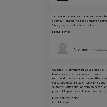
Sauf que la gamme G.P n'a pas de mode piéton
d'état sur Tahoma, n'a pas de fonction portil
Sinon, oui, ce sont de bons moteurs.
Bonne journée
Anonyme
il y a plus de 
Ok merci. Ils devraient être plus précis car 
l'ont qu'avec la télécommande...et ça ils ne l
veux ouvrir mon portail en mode piéton ave
obligatoirement le elixo en RTS? Est ce que j
selon l'utilisation que l'on veux en faire!!! 
primordiale pour moi et le reste ca passe en 
Merci pour votre aide.
Cordialement.