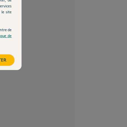
ervices
le site
ntre de
tique de
TER