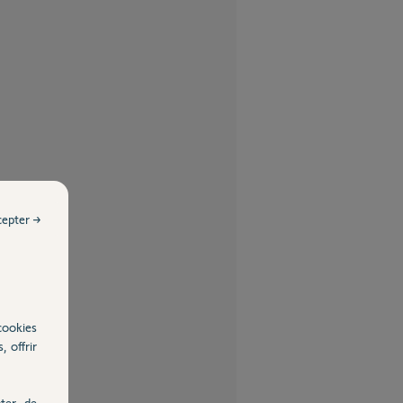
cepter →
cookies
, offrir
ter, de