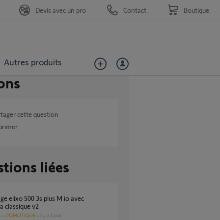
Devis avec un pro
Contact
Boutique
Autres produits
ons
tager cette question
primer
tions liées
 classique v2
DOMOTIQUE
il y a 1 jour
s