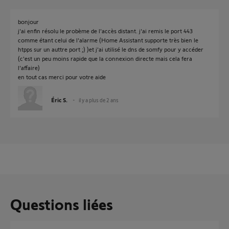
bonjour
j'ai enfin résolu le probème de l'accès distant. j'ai remis le port 443
comme étant celui de l'alarme (Home Assistant supporte très bien le
htpps sur un auttre port ;) )et j'ai utilisé le dns de somfy pour y accéder
(c'est un peu moins rapide que la connexion directe mais cela fera
l'affaire)
en tout cas merci pour votre aide
Éric S.
il y a plus de 2 ans
Questions liées