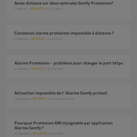
Acces distance sur deux centrales Somfy Protexiom?
1
réponse
SÉCURITÉ
il y a 14 jours
Connexion alarme protexiom impossible à distance ?
4
réponses
SÉCURITÉ
il y a 4 jours
Alarme Protexiom - problème pour changer le port https
8
réponses
SÉCURITÉ
il y a 11 mois
Activation impossible de l' Alarme Somfy protect
11
réponses
SÉCURITÉ
il y a environ 2 mois
Pourquoi Protexiom 600 injoignable par application
Alarme Somfy ?
12
réponses
SÉCURITÉ
il y a 6 mois