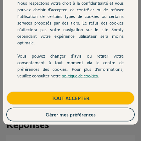
Nous respectons votre droit à la confidentialité et vous
Chauffage
La redirection de port est active et fonctionne
pouvez choisir d’accepter, de contrôler ou de refuser
dans l'appplication Alarme SOMFY j'ai configuré l'adresse externe
l'utilisation de certains types de cookies ou certains
sous la forme
http://xxxx.freeboxos.fr:8080
services proposés par des tiers. Le refus des cookies
Autres produits
et je n'arrive pas à me connecter alors que si je passe par un
n’affectera pas votre navigation sur le site Somfy
navigateur avec un page web cela fonctione (uniquement en http
cependant votre expérience utilisateur sera moins
d'ailleurs, le https via la port 4443 ne fonctionne nulle part
optimale.
j'ai bien vu que l'application n'avait pas été mise à jour depuis 4 ans et
j'ai de fortes craintes que l'application ne fonctionne qu'avec le port
80 en distant (en effet en wifi et passant par l'adresse locale avec le
Vous pouvez changer d'avis ou retirer votre
Devis avec un pro
port 8080 cela fonctionne)
consentement à tout moment via le centre de
Merci,
préférences des cookies. Pour plus d’informations,
veuillez consulter notre
politique de cookies
.
Contact
Éric S.
il y a plus de 2 ans
Participer au fil de discussion
Boutique
TOUT ACCEPTER
Gérer mes préférences
Réponses