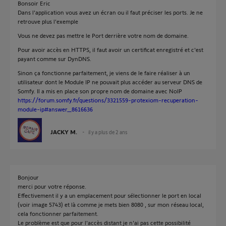
Bonsoir Eric
Dans l'application vous avez un écran ou il faut préciser les ports. Je ne
retrouve plus l'exemple
Vous ne devez pas mettre le Port derrière votre nom de domaine.
Pour avoir accès en HTTPS, il faut avoir un certificat enregistré et c'est
payant comme sur DynDNS.
Sinon ça fonctionne parfaitement, je viens de le faire réaliser à un
utilisateur dont le Module IP ne pouvait plus accéder au serveur DNS de
Somfy. Il a mis en place son propre nom de domaine avec NoIP
https://forum.somfy.fr/questions/3321559-protexiom-recuperation-
module-ip#answer_8616636
JACKY M.
il y a plus de 2 ans
Bonjour
merci pour votre réponse.
Effectivement il y a un emplacement pour sélectionner le port en local
(voir image 5743) et là comme je mets bien 8080 , sur mon réseau local,
cela fonctionner parfaitement.
Le problème est que pour l'accès distant je n'ai pas cette possibilité