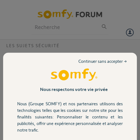
Particuliers
Professionnels
Forum
LES SUJETS SÉCURITÉ
Volet
Impossible de se connecter avec Applcation
Continuer sans accepter →
Alarme SOMFY (ios) sur port 8080
Portail
Bonjour,
j'ai une alarrme
Garage
protexiom-ultimate
Nous respectons votre vie privée
devant utiliser les port
443 et 80 pour d'autres
Nous (Groupe SOMFY) et nos partenaires utilisons des
Sécurité
fonctions, j'ai modifié la
technologies telles que les cookies sur notre site pour les
configuration pour
finalités suivantes: Personnaliser le contenu et les
utiliser les ports 8080 et
publicités, offrir une expérience personnalisée et analyser
Domotique
4443 (image alarme_1)
notre trafic.
je suis chez free avec une adresse ip "fullstack" et un nom de
domaine xxxx.freeboxos.fr avec un certificat valide.