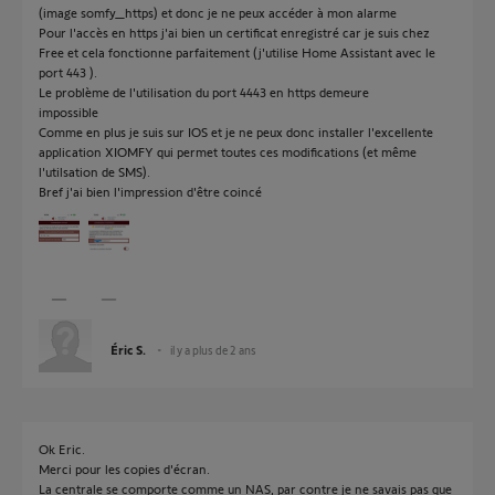
(image somfy_https) et donc je ne peux accéder à mon alarme
Pour l'accès en https j'ai bien un certificat enregistré car je suis chez
Free et cela fonctionne parfaitement (j'utilise Home Assistant avec le
port 443 ).
Le problème de l'utilisation du port 4443 en https demeure
impossible
Comme en plus je suis sur IOS et je ne peux donc installer l'excellente
application XIOMFY qui permet toutes ces modifications (et même
l'utilsation de SMS).
Bref j'ai bien l'impression d'être coincé
Éric S.
il y a plus de 2 ans
Ok Eric.
Merci pour les copies d'écran.
La centrale se comporte comme un NAS, par contre je ne savais pas que