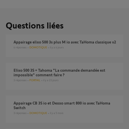
Questions liées
Appairage elixo 500 3s plus M io avec TaHoma classique v2
4
réponses
DOMOTIQUE
il y a 4 jours
Elixo 500 3S + Tahoma "La commande demandée est
impossible" comment faire ?
3
réponses
PORTAIL
il y a 23 jours
Appairage CB 3S io et Dexxo smart 800 io avec TaHoma
Switch
3
réponses
DOMOTIQUE
il y a 5 mois