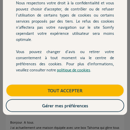
Erwan B.
Nous respectons votre droit à la confidentialité et vous
Chauffage
il y a plus de 2 ans
pouvez choisir d’accepter, de contrôler ou de refuser
Participer au fil de discussion
l'utilisation de certains types de cookies ou certains
services proposés par des tiers. Le refus des cookies
Autres produits
n’affectera pas votre navigation sur le site Somfy
cependant votre expérience utilisateur sera moins
Réponses
optimale.
Vous pouvez changer d'avis ou retirer votre
Devis avec un pro
bonjour,
consentement à tout moment via le centre de
préférences des cookies. Pour plus d’informations,
70m c'est loin pour un portail et la portée de la tahoma.
veuillez consulter notre
politique de cookies
.
Il faudra probablement une antenne externe sur le portail comme celle
Contact
ci.
https://www.somfypro.fr/produits/9013953-antenne-exterieu...
Boutique
TOUT ACCEPTER
André N.
il y a plus de 2 ans
Gérer mes préférences
Bonjour. A tous.
J ai actuellement une maison équipée avec une box Tahoma qui gère tous