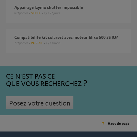
Appairage Izymo shutter impossible
6
réponses
VOLET
il y a 27 jours
Compatibilité kit solarset avec moteur Elixo 500 3S IO?
7
réponses
PORTAIL
il y a 8 mois
CE N'EST PAS CE
QUE VOUS RECHERCHEZ
Posez votre question
Haut de page