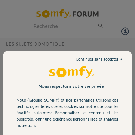
Particuliers
Professionnels
Forum
LES SUJETS DOMOTIQUE
Volet
Comment appairer un elixo smart io avec
Continuer sans accepter →
une switch, moteur déjà relié au visio 500
Portail
io ?
Bonjour,
Garage
Nous respectons votre vie privée
J’ai un portail coulissant équipé d’un Elixo Smart Io, et d’un
visiophone V500 Io. J’ai acheté une Tahoma Switch, mais je n’arrive
pas à l’appairer, sans doute une « clef » nécessaire ? Comment faire,
Nous (Groupe SOMFY) et nos partenaires utilisons des
Sécurité
est-ce que le visiophone est un obstacle ? Pour info, mon portail est à
technologies telles que les cookies sur notre site pour les
70 mètres de la switch… merci d’avance !
finalités suivantes: Personnaliser le contenu et les
publicités, offrir une expérience personnalisée et analyser
Domotique
Merci,
notre trafic.