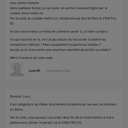
mes volets roulants.
Dans quelques temps, je vais avoir un portail coulissant géré par le
moteur elixio smart io.
Par la suite, je compte mettre un visiophone qui devrait être le V500 Pro
IO.
Je suis novice dans ce milieu et j aimerai savoir si j ai bien compris.
Vu que tout est en io. Je n ai pas besoin de raccorder la platine au
visiophone intérieur ? Mais uniquement la platine au moteur ?
Aurais-je le choix entre une ouverture partielle du portail ou totale ?
Merci d avance de votre aide.
Luca M.
il y a presque 2 ans
Bonjour Luca,
Il est obligatoire de câbler directement la platine de rue avec le moniteur
en filaire.
Par la suite, vous pouvez raccorder deux fils de la motorisation à votre
platine pour piloter le portail via le V500 PRO IO.