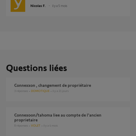
Nicolas F.
il y a 5 mois
Questions liées
Connexxon , changement de propriétaire
3
réponses
DOMOTIQUE
il y a 21 jours
Connexoon/tahoma liee au compte de l'ancien
proprietaire
8
réponses
VOLET
il y a 4 mois