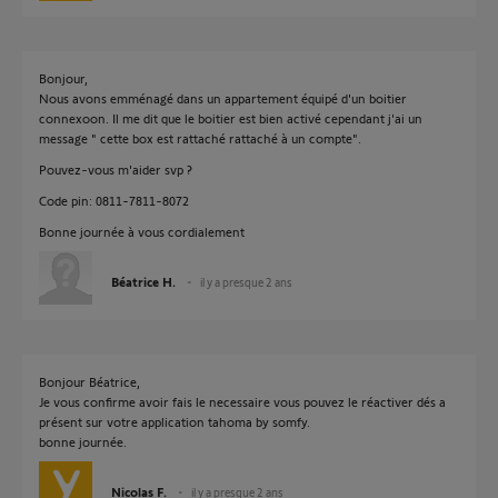
Bonjour,
Nous avons emménagé dans un appartement équipé d'un boitier
connexoon. Il me dit que le boitier est bien activé cependant j'ai un
message " cette box est rattaché rattaché à un compte".
Pouvez-vous m'aider svp ?
Code pin: 0811-7811-8072
Bonne journée à vous cordialement
Béatrice H.
il y a presque 2 ans
Bonjour Béatrice,
Je vous confirme avoir fais le necessaire vous pouvez le réactiver dés a
présent sur votre application tahoma by somfy.
bonne journée.
Nicolas F.
il y a presque 2 ans