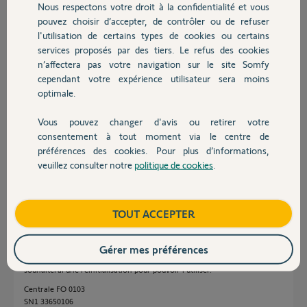
Participer au fil de discussion
Nous respectons votre droit à la confidentialité et vous
Chauffage
pouvez choisir d’accepter, de contrôler ou de refuser
l'utilisation de certains types de cookies ou certains
services proposés par des tiers. Le refus des cookies
Autres produits
Réponses
n’affectera pas votre navigation sur le site Somfy
cependant votre expérience utilisateur sera moins
optimale.
Bonjour Claire,
Je vous confirme la désactivation de la box,
Vous pouvez changer d'avis ou retirer votre
Vous pouvez la réactiver depuis l'application Tahoma by somfy des a
Devis avec un pro
consentement à tout moment via le centre de
présent.
préférences des cookies. Pour plus d’informations,
Bonne journée
veuillez consulter notre
politique de cookies
.
Contact
Nicolas F.
il y a plus de 2 ans
Boutique
TOUT ACCEPTER
Bonjour,
Gérer mes préférences
Suite à un achat d’une centrale d’alarme d’occasion MyFox HC2, je
souhaiterai une réinitialisation pour pouvoir l’utiliser.
Centrale FO 0103
SN1 33650106