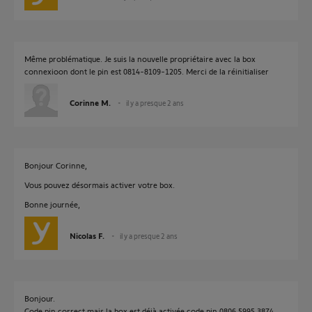
Même problématique. Je suis la nouvelle propriétaire avec la box
connexioon dont le pin est 0814-8109-1205. Merci de la réinitialiser
Corinne M.
il y a presque 2 ans
Bonjour Corinne,
Vous pouvez désormais activer votre box.
Bonne journée,
Nicolas F.
il y a presque 2 ans
Bonjour.
Code pin correct mais la box est déjà activée code pin 0806 5995 3874