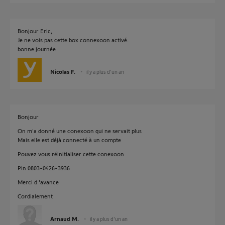
Bonjour Eric,
Je ne vois pas cette box connexoon activé.
bonne journée
Nicolas F.
il y a plus d'un an
Bonjour
On m'a donné une conexoon qui ne servait plus
Mais elle est déjà connecté à un compte
Pouvez vous réinitialiser cette conexoon
Pin 0803-0426-3936
Merci d 'avance
Cordialement
Arnaud M.
il y a plus d'un an