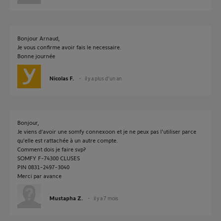
Bonjour Arnaud,
Je vous confirme avoir fais le necessaire.
Bonne journée
Nicolas F.
il y a plus d'un an
Bonjour,
Je viens d'avoir une somfy connexoon et je ne peux pas l'utiliser parce
qu'elle est rattachée à un autre compte.
Comment dois je faire svp?
SOMFY F-74300 CLUSES
PIN 0831-2497-3040
Merci par avance
Mustapha Z.
il y a 7 mois