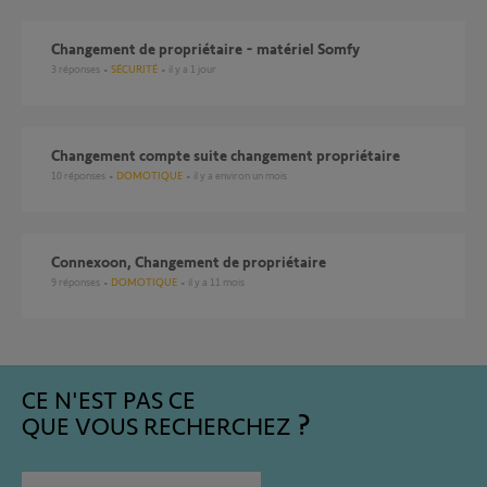
Changement de propriétaire - matériel Somfy
3
réponses
SÉCURITÉ
il y a 1 jour
Changement compte suite changement propriétaire
10
réponses
DOMOTIQUE
il y a environ un mois
Connexoon, Changement de propriétaire
9
réponses
DOMOTIQUE
il y a 11 mois
CE N'EST PAS CE
QUE VOUS RECHERCHEZ