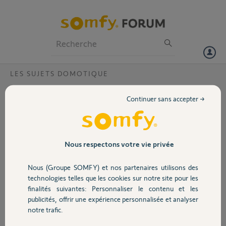
Particuliers
Professionnels
Forum
LES SUJETS DOMOTIQUE
Volet
Comment faire un changement de
Continuer sans accepter →
proprietaire Connexoon ?
Portail
Bonjour,
Je viens d'acheter une maison et elle possède une box Connexoon
Garage
liée aux volets roulants mais lorsque je souhaite me connecter, le
Nous respectons votre vie privée
code pin ( 0811-2620-7902)m'informe qu'il est déjà affecté à l'ancien
propriétaire. Pouvez vous réinitialiser ?
Nous (Groupe SOMFY) et nos partenaires utilisons des
Sécurité
technologies telles que les cookies sur notre site pour les
Merci,
finalités suivantes: Personnaliser le contenu et les
publicités, offrir une expérience personnalisée et analyser
Domotique
Claire N.
notre trafic.
il y a plus de 2 ans