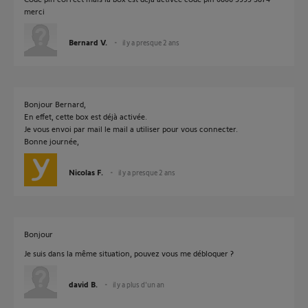
merci
Bernard V.
il y a presque 2 ans
Bonjour Bernard,
En effet, cette box est déjà activée.
Je vous envoi par mail le mail a utiliser pour vous connecter.
Bonne journée,
Nicolas F.
il y a presque 2 ans
Bonjour
Je suis dans la même situation, pouvez vous me débloquer ?
david B.
il y a plus d'un an