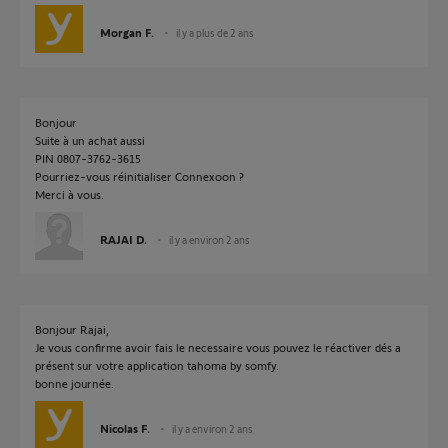
Morgan F.
il y a plus de 2 ans
Bonjour
Suite à un achat aussi
PIN 0807-3762-3615
Pourriez-vous réinitialiser Connexoon ?
Merci à vous.
RAJAI D.
il y a environ 2 ans
Bonjour Rajai,
Je vous confirme avoir fais le necessaire vous pouvez le réactiver dés a
présent sur votre application tahoma by somfy.
bonne journée.
Nicolas F.
il y a environ 2 ans