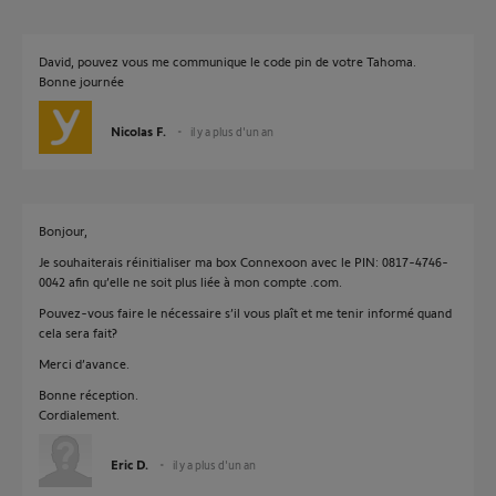
David, pouvez vous me communique le code pin de votre Tahoma.
Bonne journée
Nicolas F.
il y a plus d'un an
Bonjour,
Je souhaiterais réinitialiser ma box Connexoon avec le PIN: 0817-4746-
0042 afin qu’elle ne soit plus liée à mon compte .com.
Pouvez-vous faire le nécessaire s’il vous plaît et me tenir informé quand
cela sera fait?
Merci d’avance.
Bonne réception.
Cordialement.
Eric D.
il y a plus d'un an