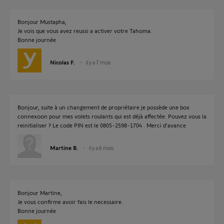
Bonjour Mustapha,
Je vois que vous avez reussi a activer votre Tahoma.
Bonne journée
Nicolas F.
il y a 7 mois
Bonjour, suite à un changement de propriétaire je possède une box
connexoon pour mes volets roulants qui est déjà affectée. Pouvez vous la
reinitialiser ? Le code PIN est le 0805-2598-1704 . Merci d'avance
Martine B.
il y a 6 mois
Bonjour Martine,
Je vous confirme avoir fais le necessaire.
Bonne journée