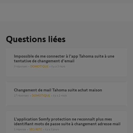
Questions liées
Impossible de me connecter à l'app Tahoma suite à une
tentative de changement d'email
3
réponses
DOMOTIQUE
il y a 3 mois
Changement de mail Tahoma suite achat maison
17
réponses
DOMOTIQUE
il y a 2 mois
L'application Somfy protection ne reconnaît plus mes
identifiant mots de passe suite à changement adresse mail
1
réponse
SÉCURITÉ
il y a 3 jours