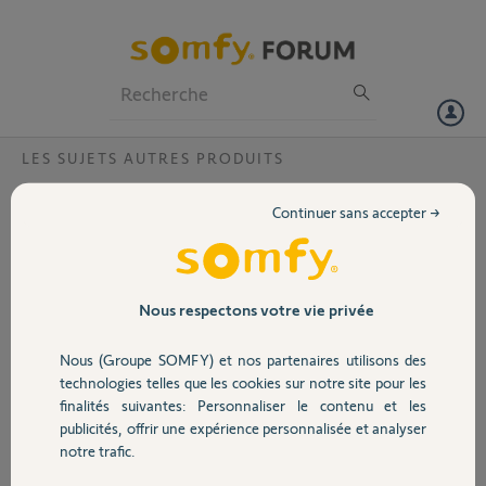
Particuliers
Professionnels
Forum
LES SUJETS AUTRES PRODUITS
Volet
Changement de mail pour le forum
Continuer sans accepter →
Bonjour,
Portail
Je n'arrive pas à changer l'adresse mail de connexion au forum.
Lorsque j'essaie de la changer et que je clique sur modifier, j'arrive sur
une page de connexion m'indiquant que la marche à suivre m'a été
Garage
Nous respectons votre vie privée
envoyée par mail mais je ne reçois pas de mail. Ni sur l'ancienne ni
sur la nouvelle adresse.
Nous (Groupe SOMFY) et nos partenaires utilisons des
Sécurité
technologies telles que les cookies sur notre site pour les
Merci,
finalités suivantes: Personnaliser le contenu et les
publicités, offrir une expérience personnalisée et analyser
Domotique
Philippe D.
notre trafic.
il y a plus de 2 ans