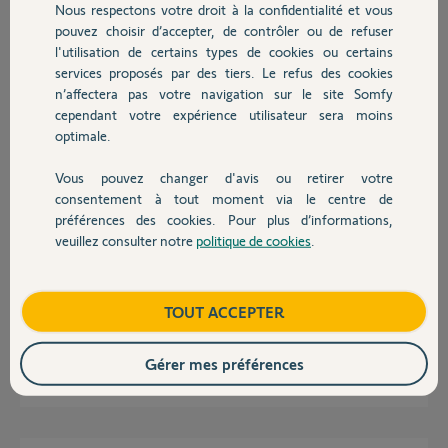
Participer au fil de discussion
Nous respectons votre droit à la confidentialité et vous
Chauffage
pouvez choisir d’accepter, de contrôler ou de refuser
l'utilisation de certains types de cookies ou certains
services proposés par des tiers. Le refus des cookies
Autres produits
Réponses
n’affectera pas votre navigation sur le site Somfy
cependant votre expérience utilisateur sera moins
optimale.
Bonjour,
Et dans les Spams et indésirables ?
Vous pouvez changer d'avis ou retirer votre
Devis avec un pro
consentement à tout moment via le centre de
préférences des cookies. Pour plus d’informations,
Richy C.
il y a plus de 2 ans
veuillez consulter notre
politique de cookies
.
Contact
Boutique
TOUT ACCEPTER
oui j'avais deja regardé et je reçois bien les mails de notification du forum
et toujours à l'ancienne adresse mail.
Gérer mes préférences
Philippe D.
il y a plus de 2 ans