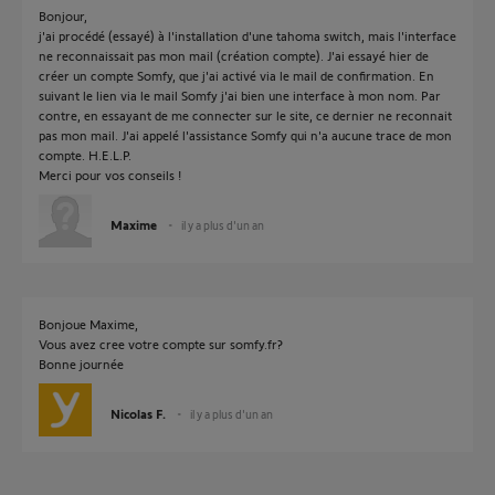
Bonjour,
j'ai procédé (essayé) à l'installation d'une tahoma switch, mais l'interface
ne reconnaissait pas mon mail (création compte). J'ai essayé hier de
créer un compte Somfy, que j'ai activé via le mail de confirmation. En
suivant le lien via le mail Somfy j'ai bien une interface à mon nom. Par
contre, en essayant de me connecter sur le site, ce dernier ne reconnait
pas mon mail. J'ai appelé l'assistance Somfy qui n'a aucune trace de mon
compte. H.E.L.P.
Merci pour vos conseils !
Maxime
il y a plus d'un an
Bonjoue Maxime,
Vous avez cree votre compte sur somfy.fr?
Bonne journée
Nicolas F.
il y a plus d'un an