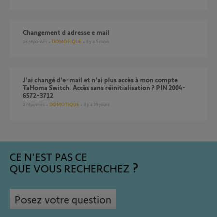
changement d adresse e mail
13
réponses
DOMOTIQUE
il y a 5 mois
J'ai changé d'e-mail et n'ai plus accès à mon compte
TaHoma Switch. Accès sans réinitialisation ? PIN 2004-
6572-3712
2
réponses
DOMOTIQUE
il y a 29 jours
CE N'EST PAS CE
QUE VOUS RECHERCHEZ
Posez votre question