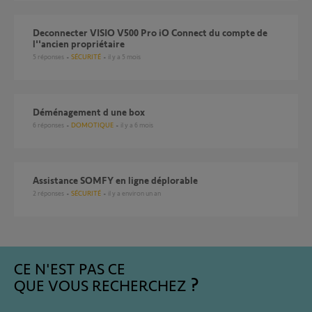
Deconnecter VISIO V500 Pro iO Connect du compte de
l''ancien propriétaire
5
réponses
SÉCURITÉ
il y a 5 mois
Déménagement d une box
6
réponses
DOMOTIQUE
il y a 6 mois
Assistance SOMFY en ligne déplorable
2
réponses
SÉCURITÉ
il y a environ un an
CE N'EST PAS CE
QUE VOUS RECHERCHEZ