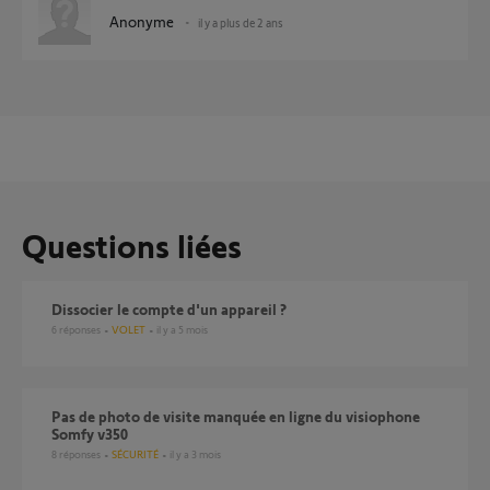
Anonyme
il y a plus de 2 ans
Questions liées
dissocier le compte d'un appareil ?
6
réponses
VOLET
il y a 5 mois
Pas de photo de visite manquée en ligne du visiophone
Somfy v350
8
réponses
SÉCURITÉ
il y a 3 mois