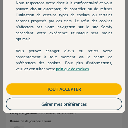
Participer au fil de discussion
Nous respectons votre droit à la confidentialité et vous
Chauffage
pouvez choisir d’accepter, de contrôler ou de refuser
l'utilisation de certains types de cookies ou certains
services proposés par des tiers. Le refus des cookies
Autres produits
Réponses
n’affectera pas votre navigation sur le site Somfy
cependant votre expérience utilisateur sera moins
optimale.
Bonjour
Vous pouvez changer d'avis ou retirer votre
ça ne s'enregistre pas. Il faut simplement garder la facture. En cas de
Devis avec un pro
problème, seul le revendeur/installateur serait en charge du sav.
consentement à tout moment via le centre de
préférences des cookies. Pour plus d’informations,
Bonne journée !
veuillez consulter notre
politique de cookies
.
Contact
Jean-Luc B.
il y a plus de 2 ans
Boutique
TOUT ACCEPTER
Tous systèmes achetés ailleurs que sur la boutique officielle ne
Gérer mes préférences
s'enregistre pas.
Puisque la garantie est assurée par le vendeur.
Bonne fin de journée à vous.