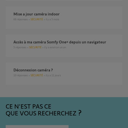
Mise a jour caméra indoor
66
réponses
SÉCURITÉ
il y a 5 mois
Accès à ma caméra Somfy One+ depuis un navigateur
5
réponses
SÉCURITÉ
il y a environ un an
Déconnexion caméra ?
10
réponses
SÉCURITÉ
il y a 11 jours
CE N'EST PAS CE
QUE VOUS RECHERCHEZ