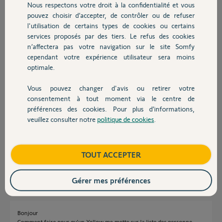
Nous respectons votre droit à la confidentialité et vous
Chauffage
pouvez choisir d’accepter, de contrôler ou de refuser
camille D.
l'utilisation de certains types de cookies ou certains
il y a plus de 2 ans
services proposés par des tiers. Le refus des cookies
Autres produits
Participer au fil de discussion
n’affectera pas votre navigation sur le site Somfy
cependant votre expérience utilisateur sera moins
optimale.
Réponses
Vous pouvez changer d'avis ou retirer votre
Devis avec un pro
consentement à tout moment via le centre de
préférences des cookies. Pour plus d’informations,
Bonjour Camille.
veuillez consulter notre
politique de cookies
.
Somfy travaille dessus. C'est un problème logiciel.
Contact
Même après échange en garantie le problème est toujours présent.
Il faut attendre qu'un Yello vous ajoute a la liste des personnes
concernées.
Boutique
TOUT ACCEPTER
JACKY M.
il y a plus de 2 ans
Gérer mes préférences
Bonjour
Comment faire pour qu’un Yellow me mette sur la liste des personne