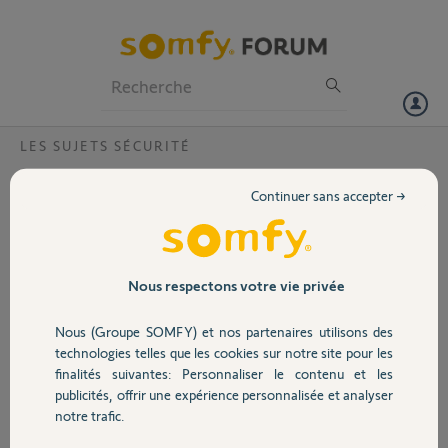
Particuliers
Professionnels
Forum
LES SUJETS SÉCURITÉ
Volet
Vision verdâtre donnée par la camera
Continuer sans accepter →
Somfy One
Portail
Bonjour,
J’ai acquis il y a quelques semainesune camera Somfy One et celle-ci
Garage
Nous respectons votre vie privée
me renvoie des visions verdâtres et quasiment nulle dans l’obscurité.
J’ai vu sur le forum plusieurs problème similaires. De quelles
Nous (Groupe SOMFY) et nos partenaires utilisons des
informations avez vous besoin pour faire un changement car je
Sécurité
technologies telles que les cookies sur notre site pour les
pense que la caméra est défectueuse
finalités suivantes: Personnaliser le contenu et les
publicités, offrir une expérience personnalisée et analyser
Merci
Domotique
notre trafic.
Mr Durand