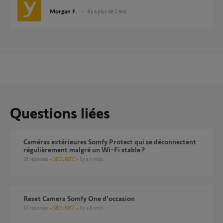
Morgan F.
il y a plus de 2 ans
Questions liées
Caméras extérieures Somfy Protect qui se déconnectent
régulièrement malgré un Wi-Fi stable ?
96
réponses
SÉCURITÉ
il y a 4 mois
Reset Camera Somfy One d'occasion
12
réponses
SÉCURITÉ
il y a 8 mois