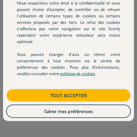
Nous respectons votre droit à la confidentialité et vous
Chauffage
ANDRE G.
pouvez choisir d’accepter, de contrôler ou de refuser
il y a plus de 2 ans
l'utilisation de certains types de cookies ou certains
services proposés par des tiers. Le refus des cookies
Autres produits
n’affectera pas votre navigation sur le site Somfy
Réponses
cependant votre expérience utilisateur sera moins
optimale.
Vous pouvez changer d'avis ou retirer votre
Vous avez la réponse sur l'autre post
Devis avec un pro
consentement à tout moment via le centre de
https://forum.somfy.fr/questions/3338802-reparer-panne-moteur-
préférences des cookies. Pour plus d’informations,
somfy-altus-60-store-banne
veuillez consulter notre
politique de cookies
.
Contact
JACKY M.
il y a plus de 2 ans
Boutique
TOUT ACCEPTER
Gérer mes préférences