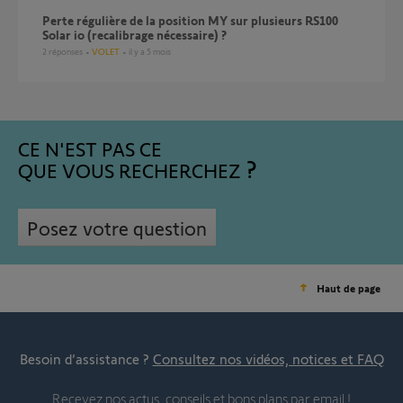
Perte régulière de la position MY sur plusieurs RS100
Solar io (recalibrage nécessaire) ?
2
réponses
VOLET
il y a 5 mois
CE N'EST PAS CE
QUE VOUS RECHERCHEZ
Posez votre question
Haut de page
Besoin d’assistance ?
Consultez nos vidéos, notices et FAQ
Recevez nos actus, conseils et bons plans par email !