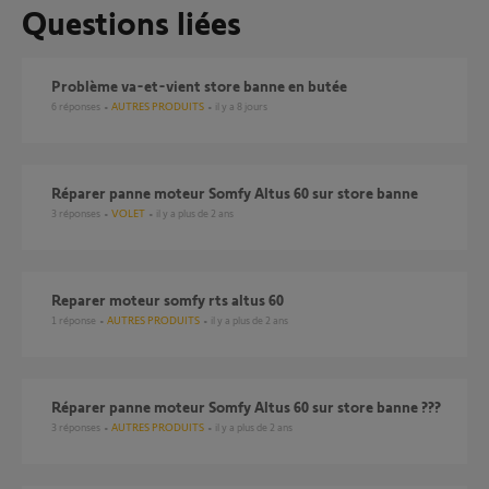
Questions liées
Problème va-et-vient store banne en butée
6
réponses
AUTRES PRODUITS
il y a 8 jours
réparer panne moteur Somfy Altus 60 sur store banne
3
réponses
VOLET
il y a plus de 2 ans
reparer moteur somfy rts altus 60
1
réponse
AUTRES PRODUITS
il y a plus de 2 ans
réparer panne moteur Somfy Altus 60 sur store banne ???
3
réponses
AUTRES PRODUITS
il y a plus de 2 ans