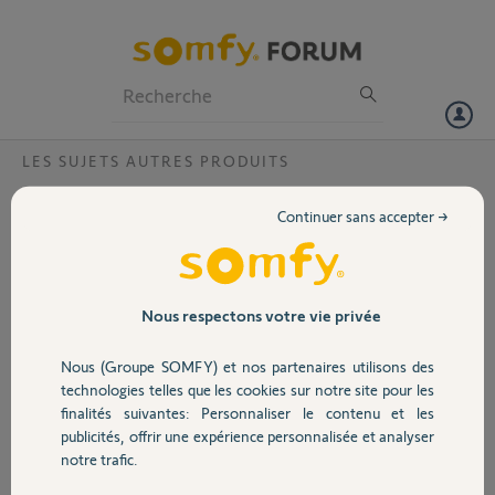
Particuliers
Professionnels
Forum
LES SUJETS AUTRES PRODUITS
Volet
bonjour.je possède un store banne équipé
Continuer sans accepter →
d'un moteur somfy altus 60 reaction a la
Portail
montée aucune réaction à la descente?
Bonjour,
Garage
Nous respectons votre vie privée
Problème avec mon moteur somfy altus 60,sur un store banne
lors de la montée il tourne environ 3 secondes puis arrêt ,pour la
Nous (Groupe SOMFY) et nos partenaires utilisons des
Sécurité
descente on entend un bruit mais pas de mouvement,
technologies telles que les cookies sur notre site pour les
j'ai fait une remise à zéro, suivant les vidéos,
finalités suivantes: Personnaliser le contenu et les
la situation reste inchangée. Pouvez vous me venir en aide Merci
publicités, offrir une expérience personnalisée et analyser
Domotique
notre trafic.
Merci,