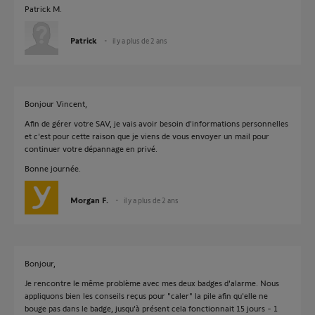
Patrick M.
Patrick
il y a plus de 2 ans
Bonjour Vincent,
Afin de gérer votre SAV, je vais avoir besoin d'informations personnelles
et c'est pour cette raison que je viens de vous envoyer un mail pour
continuer votre dépannage en privé.
Bonne journée.
Morgan F.
il y a plus de 2 ans
Bonjour,
Je rencontre le même problème avec mes deux badges d'alarme. Nous
appliquons bien les conseils reçus pour "caler" la pile afin qu'elle ne
bouge pas dans le badge, jusqu'à présent cela fonctionnait 15 jours - 1