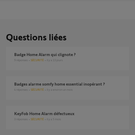
Questions liées
Badge Home Alarm qui clignote ?
9
réponses
SÉCURITÉ
il y a 13 jours
Badges alarme somfy home essential inopérant ?
4
réponses
SÉCURITÉ
il y a environ un mois
KeyFob Home Alarm défectueux
3
réponses
SÉCURITÉ
il y a 5 mois