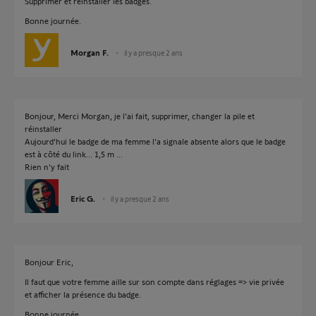
Supprimer et réinstaller les badges.
Bonne journée.
Morgan F.
il y a presque 2 ans
Bonjour, Merci Morgan, je l'ai fait, supprimer, changer la pile et
réinstaller
Aujourd'hui le badge de ma femme l'a signale absente alors que le badge
est à côté du link... 1,5 m ...
Rien n'y fait
Eric G.
il y a presque 2 ans
Bonjour Eric,
Il faut que votre femme aille sur son compte dans réglages => vie privée
et afficher la présence du badge.
Bonne journée.