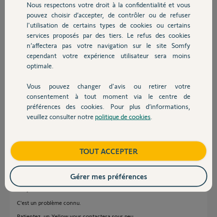
clignotent et ne fonctionnent pas.
Nous respectons votre droit à la confidentialité et vous
Chauffage
pouvez choisir d’accepter, de contrôler ou de refuser
Le badge sont désormais inutilisables et je trouve que c'est étrange au
l'utilisation de certains types de cookies ou certains
bout de 2 mois d'utilisation. Pouvez-vous m'aider ?
services proposés par des tiers. Le refus des cookies
Autres produits
n’affectera pas votre navigation sur le site Somfy
J'ai lu quelques topics sur le forum qui semblent mettre en évidence
cependant votre expérience utilisateur sera moins
un défaut sur certains badges.
optimale.
Merci par avance et bonne journée !
Vous pouvez changer d'avis ou retirer votre
Devis avec un pro
consentement à tout moment via le centre de
Vincent D.
préférences des cookies. Pour plus d’informations,
il y a plus de 2 ans
veuillez consulter notre
politique de cookies
.
Participer au fil de discussion
Contact
Boutique
TOUT ACCEPTER
Réponses
Gérer mes préférences
Bonjour
C'est un problème connu.
Patientez, un Yellow vous contactera sous peu.