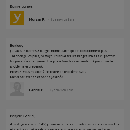
Bonne journée.
Morgan F.
il y a environ 2 ans
Bonjour,
j'ai aussi 2 de mes 3 badges home alarm qui ne fonctionnent plus.
J'ai changé les piles, nettoyé, réinitialiser les badges mais ils clignotent
toujours. (le changement de pile a fonctionné pendant 2 jours puis le
problème est revenu).
Pouvez-vous m'aider à résoudre ce problème svp ?
Merci par avance et bonne journée.
Gabriel P.
il y a environ 2 ans
Bonjour Gabriel,
Afin de gérer votre SAV, je vais avoir besoin d'informations personnelles
et c'est pour cette raison que je viens de vous envoyer un mail pour