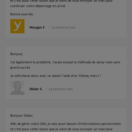
et c'est pour cette raison que je viens de vous envoyer un mail pour
continuer votre dépannage en privé.
Bonne journée.
Morgan F.
il y a environ 2 ans
Bonjour,
J'ai également le problème. J'avais essayé la méthode de Jacky mais sans
grand succès.
Je solliciterai donc avec un plaisir l'aide d'un Yellow, merci !
Didier S.
il y a environ 2 ans
Bonjour Didier,
Afin de gérer votre SAV, je vais avoir besoin d'informations personnelles
et c'est pour cette raison que je viens de vous envoyer un mail pour