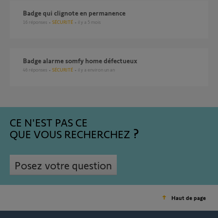
Badge qui clignote en permanence
16
réponses
SÉCURITÉ
il y a 5 mois
Badge alarme somfy home défectueux
46
réponses
SÉCURITÉ
il y a environ un an
CE N'EST PAS CE
QUE VOUS RECHERCHEZ
Posez votre question
Haut de page