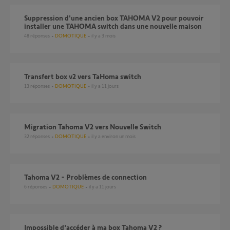
Suppression d'une ancien box TAHOMA V2 pour pouvoir
installer une TAHOMA switch dans une nouvelle maison
48
réponses
DOMOTIQUE
il y a 3 mois
Transfert box v2 vers TaHoma switch
13
réponses
DOMOTIQUE
il y a 11 jours
Migration Tahoma V2 vers Nouvelle Switch
32
réponses
DOMOTIQUE
il y a environ un mois
Tahoma V2 - Problèmes de connection
6
réponses
DOMOTIQUE
il y a 11 jours
Impossible d'accéder à ma box Tahoma V2 ?