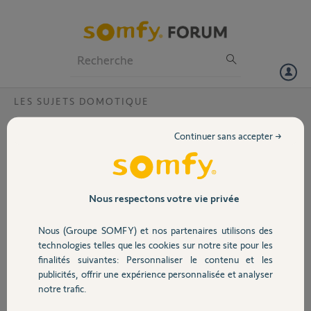
Particuliers
Professionnels
Forum
LES SUJETS DOMOTIQUE
Volet
Box tahoma V2 sans connexion
Continuer sans accepter →
Bonjour,
Portail
Depuis quelque jours ma box Tahoma n'est plus connectée au
serveur. Voyant rouge allumé. L'appli et le site internet indique
Garage
Nous respectons votre vie privée
l'absence de connexion au serveur
Nous (Groupe SOMFY) et nos partenaires utilisons des
J'ai essayé de
Sécurité
technologies telles que les cookies sur notre site pour les
redémarrer ma box internent (elle fonctionne parfaitement
finalités suivantes: Personnaliser le contenu et les
publicités, offrir une expérience personnalisée et analyser
changer le câble Ethernet
Domotique
notre trafic.
faire la réinitialisation au moyen du bouton RST maintenu appuyé
sans succès. Le voyant reste rouge.