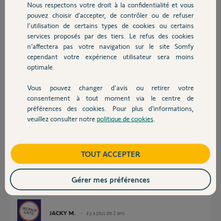
Nous respectons votre droit à la confidentialité et vous
Chauffage
Pouvez vous m'aider svp? le code PIN est 1225-7799-6279
pouvez choisir d’accepter, de contrôler ou de refuser
l'utilisation de certains types de cookies ou certains
Merci,
services proposés par des tiers. Le refus des cookies
Autres produits
n’affectera pas votre navigation sur le site Somfy
Christophe G.
cependant votre expérience utilisateur sera moins
il y a plus de 2 ans
optimale.
Participer au fil de discussion
Vous pouvez changer d'avis ou retirer votre
Devis avec un pro
consentement à tout moment via le centre de
préférences des cookies. Pour plus d’informations,
Réponses
veuillez consulter notre
politique de cookies
.
Contact
Bonsoir Christophe
Boutique
TOUT ACCEPTER
Regardez la prise RJ45 derrière la box ou vous avez connecté le cable de
la Tahoma.
Avez vous deux led d'allumée ?
Gérer mes préférences
Vous pouvez essayer de changer de port RJ45 derrière la box internet.
JACKY M.
il y a plus de 2 ans