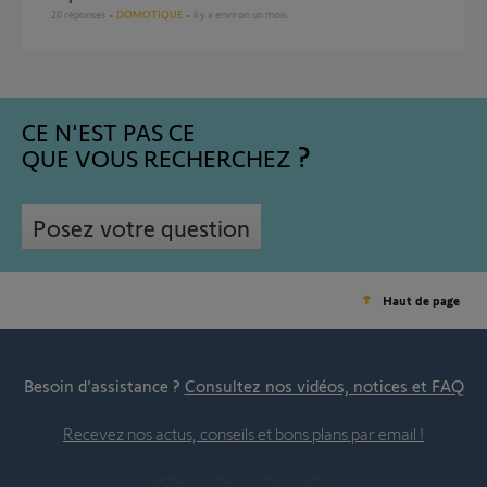
20
réponses
DOMOTIQUE
il y a environ un mois
CE N'EST PAS CE
QUE VOUS RECHERCHEZ
Posez votre question
Haut de page
Besoin d’assistance ?
Consultez nos vidéos, notices et FAQ
Recevez nos actus, conseils et bons plans par email !