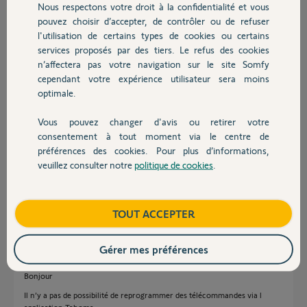
Nous respectons votre droit à la confidentialité et vous
distance mais je n'ai pas réussi à le faire depuis l'application des
Chauffage
pouvez choisir d’accepter, de contrôler ou de refuser
particuliers .
l'utilisation de certains types de cookies ou certains
Comment puis-je le faire moi même ?
Sinon, pensez-vous qu'un pro puisse me le faire si je lui apporte mes
services proposés par des tiers. Le refus des cookies
Autres produits
télécommandes ?
n’affectera pas votre navigation sur le site Somfy
cependant votre expérience utilisateur sera moins
Un GRAND merci par avance à toute l'équipe !
optimale.
Nico
Vous pouvez changer d'avis ou retirer votre
Devis avec un pro
consentement à tout moment via le centre de
Nicolas
préférences des cookies. Pour plus d’informations,
il y a plus de 2 ans
veuillez consulter notre
politique de cookies
.
Contact
Participer au fil de discussion
Boutique
TOUT ACCEPTER
Réponses
Gérer mes préférences
Bonjour
Il n’y a pas de possibilité de reprogrammer des télécommandes via l