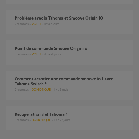
Problème avec la Tahoma et Smoove Origin IO
2
réponses
VOLET
il y a 6 jours
Point de commande Smoove Origin io
0
réponses
VOLET
il y a 24 jours
Comment associer une commande smoove io 1 avec
Tahoma Switch ?
6
réponses
DOMOTIQUE
il y a 3 mois
Récupération clef Tahoma ?
8
réponses
DOMOTIQUE
il y a 27 jours