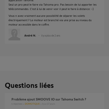
application Tahoma.
Seul un pro peut le faire via Tahoma pro. Pas besoin de lui apporter les
télécommandes. C’est à lui de venir voir il peut le faire à distance :-)
Vous n avez vraiment aucune possibilité de séparer les volets
électriquement ? Le moteur est branché via une prise au niveau du
moteur accessible dans le coffre.
André N.
il y a plus de 2 ans
Questions liées
Problème ajout SMOOVE IO sur Tahoma Switch ?
4
réponses
DOMOTIQUE
il y a 17 jours