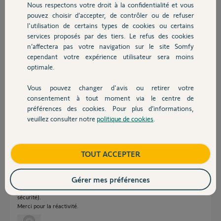
Nous respectons votre droit à la confidentialité et vous
Chauffage
l'application a bien trouvé le volet? Mais aucune action sur l'appui
pouvez choisir d’accepter, de contrôler ou de refuser
montée/descente/my. En bas il y a un bouton "i" (info) et qui dit
l'utilisation de certains types de cookies ou certains
équipement RTS ? Etrange, car le protocole est en IO, a moins que les
services proposés par des tiers. Le refus des cookies
Autres produits
volets sont en RTS?
n’affectera pas votre navigation sur le site Somfy
Confirmez-vous que le kit de connectivité est bien compatible avec le
cependant votre expérience utilisateur sera moins
moteur décrit?
optimale.
Merci,
Vous pouvez changer d'avis ou retirer votre
Devis avec un pro
consentement à tout moment via le centre de
Jean-Michel
préférences des cookies. Pour plus d’informations,
il y a plus de 2 ans
veuillez consulter notre
politique de cookies
.
Contact
Réponses
Boutique
TOUT ACCEPTER
Gérer mes préférences
Bonjour,
problème réglé par le SAV Somfy suite appel téléphonique (pb clé de
sécurité).
Merci pour la réactivité.