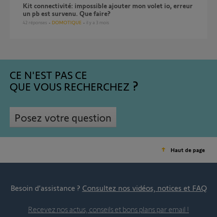
Kit connectivité: impossible ajouter mon volet io, erreur
un pb est survenu. Que faire?
42
réponses
DOMOTIQUE
il y a 3 mois
CE N'EST PAS CE
QUE VOUS RECHERCHEZ
Posez votre question
Haut de page
Besoin d’assistance ?
Consultez nos vidéos, notices et FAQ
Recevez nos actus, conseils et bons plans par email !