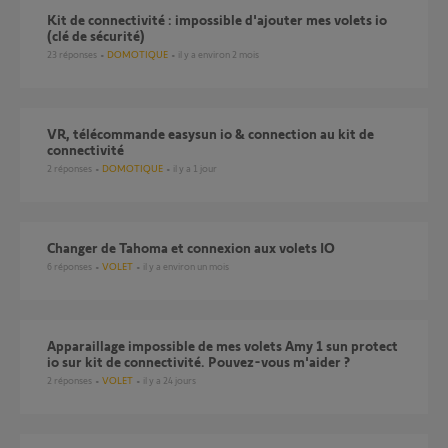
Kit de connectivité : impossible d'ajouter mes volets io
(clé de sécurité)
23
réponses
DOMOTIQUE
il y a environ 2 mois
VR, télécommande easysun io & connection au kit de
connectivité
2
réponses
DOMOTIQUE
il y a 1 jour
Changer de Tahoma et connexion aux volets IO
6
réponses
VOLET
il y a environ un mois
Apparaillage impossible de mes volets Amy 1 sun protect
io sur kit de connectivité. Pouvez-vous m'aider ?
2
réponses
VOLET
il y a 24 jours