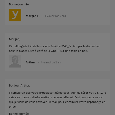
Bonne journée.
Morgan F.
il y a environ 2 ans
Morgan,
L'intellitag était installé sur une fenêtre PVC, j'ai fini par le décrocher
pour le placer juste à coté de la One +, sur une table en bois.
Arthur
il y a environ 2 ans
Bonjour Arthur,
Il semblerait que votre produit soit défectueux. Afin de gérer votre SAV, je
vais avoir besoin d'informations personnelles et c'est pour cette raison
que je viens de vous envoyer un mail pour continuer votre dépannage en
privé.
Bonne journée.