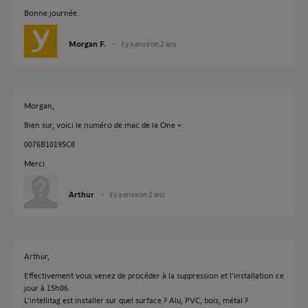
Bonne journée.
Morgan F.
il y a environ 2 ans
Morgan,
Bien sur, voici le numéro de mac de la One +:
0076B10195C8
Merci.
Arthur
il y a environ 2 ans
Arthur,
Effectivement vous venez de procéder à la suppression et l'installation ce
jour à 15h06.
L'intellitag est installer sur quel surface ? Alu, PVC, bois, métal ?