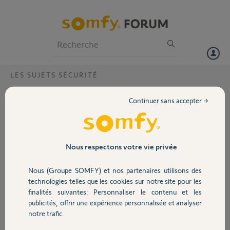
Particuliers
Professionnels
Forum
LES SUJETS SÉCURITÉ
Volet
Intellitag non reconnu 1ère installation?
Continuer sans accepter →
Bonjour,
Portail
J'ai récemment installé une One+ chez moi.
J'ai également 2 Intellitag.
Garage
Nous respectons votre vie privée
Lorsque je tente d'ajouter ces équipements,
L'application fini toujours pas m'afficher echec
Nous (Groupe SOMFY) et nos partenaires utilisons des
de l'installation.
Sécurité
technologies telles que les cookies sur notre site pour les
Je suis bien entendu toutes les étapes à la lettre,
finalités suivantes: Personnaliser le contenu et les
j'ai également remplacé les piles par des piles
publicités, offrir une expérience personnalisée et analyser
neuves, mis les capteurs juste à coté de la One+.
Domotique
notre trafic.
Sans succès, je ne passe jamais l'étape 1 de