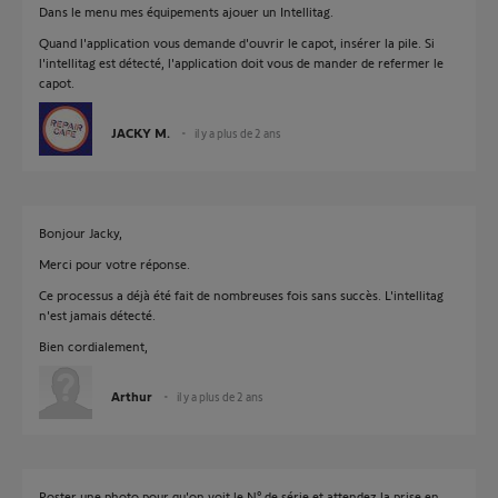
Dans le menu mes équipements ajouer un Intellitag.
Quand l'application vous demande d'ouvrir le capot, insérer la pile. Si
l'intellitag est détecté, l'application doit vous de mander de refermer le
capot.
JACKY M.
il y a plus de 2 ans
Bonjour Jacky,
Merci pour votre réponse.
Ce processus a déjà été fait de nombreuses fois sans succès. L'intellitag
n'est jamais détecté.
Bien cordialement,
Arthur
il y a plus de 2 ans
Poster une photo pour qu'on voit le N° de série et attendez la prise en