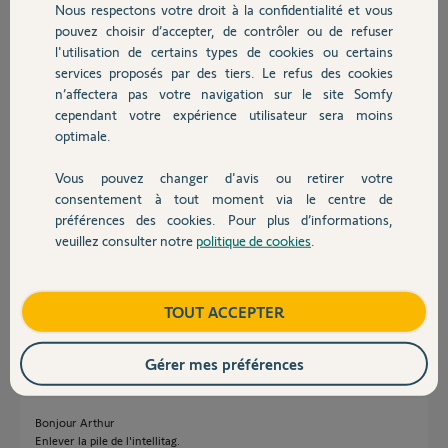
l'installation car l'alarme ne semble pas
Nous respectons votre droit à la confidentialité et vous
Chauffage
reconnaitre les intellitags.
pouvez choisir d’accepter, de contrôler ou de refuser
l'utilisation de certains types de cookies ou certains
Mes intellitags ou ma one+ sont-ils défectueux?
services proposés par des tiers. Le refus des cookies
Autres produits
n’affectera pas votre navigation sur le site Somfy
Je vous remercie par avance de votre aide,
cependant votre expérience utilisateur sera moins
optimale.
Vous pouvez changer d'avis ou retirer votre
Devis avec un pro
consentement à tout moment via le centre de
préférences des cookies. Pour plus d’informations,
Arthur
veuillez consulter notre
politique de cookies
.
Contact
il y a plus de 2 ans
Participer au fil de discussion
Boutique
TOUT ACCEPTER
Réponses
Gérer mes préférences
Bonjour Arthur
Enlever la pile de l'intellitag.