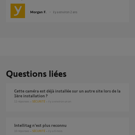
Morgan F.
il y a environ 2 ans
Questions liées
Cette caméra est déjà installée sur un autre site lors de la
1ère installation ?
12
réponses
SÉCURITÉ
il y a environ un an
Intellitag n'est plus reconnu
10
réponses
SÉCURITÉ
il y a 6 mois