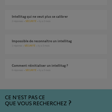
Intellitag qui ne veut plus se calibrer
2
réponses
SÉCURITÉ
il y a 3 mois
Impossible de reconnaître un intellitag
1
réponse
SÉCURITÉ
il y a 3 mois
Comment réinitialiser un intellitag ?
6
réponses
SÉCURITÉ
il y a 5 mois
CE N'EST PAS CE
QUE VOUS RECHERCHEZ