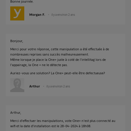
Bonne journée.
Morgan F.
il y a environ 2 ans
Bonjour,
Merci pour votre réponse, cette manipulation a été effectuée à de
nombreuses reprises sans succès malheureusement.
Même lorsque je place la One+ juste à coté de l'intellitag lors de
l'appairage, la One + ne le détecte pas.
Auriez-vous une solution? La One+ peut-elle être defectueuse?
Arthur
il y a environ 2 ans
Arthur,
Merci d'effectuer les manipulations, vote One+ n'est plus connecté au
wifi et la date d'installation est le 28-04-2024 à 18h08.