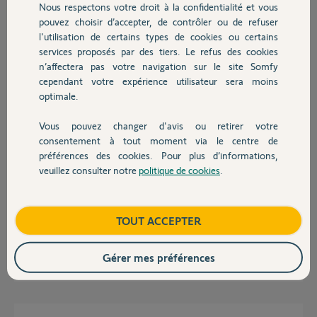
Nous respectons votre droit à la confidentialité et vous
Chauffage
Merci,
pouvez choisir d’accepter, de contrôler ou de refuser
l'utilisation de certains types de cookies ou certains
Je V.
services proposés par des tiers. Le refus des cookies
Autres produits
il y a environ 2 ans
n’affectera pas votre navigation sur le site Somfy
Participer au fil de discussion
cependant votre expérience utilisateur sera moins
optimale.
Vous pouvez changer d'avis ou retirer votre
Devis avec un pro
Réponses
consentement à tout moment via le centre de
préférences des cookies. Pour plus d’informations,
veuillez consulter notre
politique de cookies
.
Contact
Bonjour,
Parvenez vous à piloter vos enceintes via Tahoma?
Boutique
TOUT ACCEPTER
Merci,
Gérer mes préférences
Vanessa F.
il y a environ 2 ans