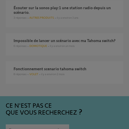
écouter sur la sonos play:1 une station radio depuis un
scénario.
3
réponses
AUTRES PRODUITS
il y a environ 3 ans
Impossible de lancer un scénario avec ma Tahoma switch?
6
réponses
DOMOTIQUE
il y a environ un mois
Fonctionnement scenario tahoma switch
8
réponses
VOLET
il y a environ 2 mois
CE N'EST PAS CE
QUE VOUS RECHERCHEZ