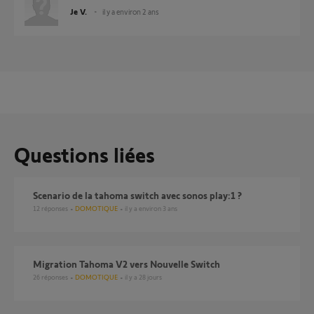
Je V.
il y a environ 2 ans
Questions liées
scenario de la tahoma switch avec sonos play:1 ?
12
réponses
DOMOTIQUE
il y a environ 3 ans
Migration Tahoma V2 vers Nouvelle Switch
26
réponses
DOMOTIQUE
il y a 28 jours