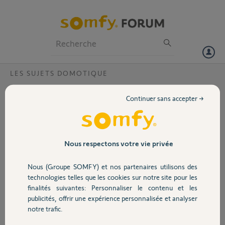
Particuliers
Professionnels
Forum
LES SUJETS DOMOTIQUE
Volet
Scenario Tahoma switch sonos play:1
Continuer sans accepter →
Bonjour,
Portail
Bonjour Jacky,
J'ai fait plusieurs
Garage
Nous respectons votre vie privée
tentatives de création de
scenarios musique
Nous (Groupe SOMFY) et nos partenaires utilisons des
infructueux, voici le
Sécurité
technologies telles que les cookies sur notre site pour les
message recu de
finalités suivantes: Personnaliser le contenu et les
l'application Tahoma
publicités, offrir une expérience personnalisée et analyser
switch en pièces jointes.
Domotique
notre trafic.
Je voudrai savoir quant je
pourrai creer des scenario musique ou de radios.