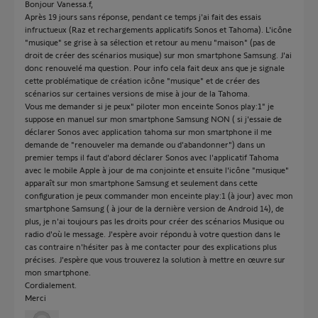
Bonjour Vanessa.f,
Après 19 jours sans réponse, pendant ce temps j'ai fait des essais
infructueux (Raz et rechargements applicatifs Sonos et Tahoma). L'icône
"musique" se grise à sa sélection et retour au menu "maison" (pas de
droit de créer des scénarios musique) sur mon smartphone Samsung. J'ai
donc renouvelé ma question. Pour info cela fait deux ans que je signale
cette problématique de création icône "musique" et de créer des
scénarios sur certaines versions de mise à jour de la Tahoma.
Vous me demander si je peux" piloter mon enceinte Sonos play:1" je
suppose en manuel sur mon smartphone Samsung NON ( si j'essaie de
déclarer Sonos avec application tahoma sur mon smartphone il me
demande de "renouveler ma demande ou d'abandonner") dans un
premier temps il faut d'abord déclarer Sonos avec l'applicatif Tahoma
avec le mobile Apple à jour de ma conjointe et ensuite l'icône "musique"
apparaît sur mon smartphone Samsung et seulement dans cette
configuration je peux commander mon enceinte play:1 (à jour) avec mon
smartphone Samsung ( à jour de la dernière version de Android 14), de
plus, je n'ai toujours pas les droits pour créer des scénarios Musique ou
radio d'où le message. J'espère avoir répondu à votre question dans le
cas contraire n'hésiter pas à me contacter pour des explications plus
précises. J'espère que vous trouverez la solution à mettre en œuvre sur
mon smartphone.
Cordialement.
Merci