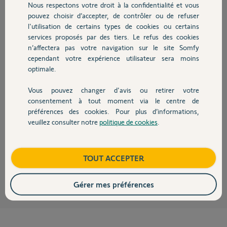
Nous respectons votre droit à la confidentialité et vous
Chauffage
pouvez choisir d’accepter, de contrôler ou de refuser
Arlette C.
l'utilisation de certains types de cookies ou certains
il y a environ 2 ans
services proposés par des tiers. Le refus des cookies
Autres produits
Participer au fil de discussion
n’affectera pas votre navigation sur le site Somfy
cependant votre expérience utilisateur sera moins
optimale.
Réponses
Vous pouvez changer d'avis ou retirer votre
Devis avec un pro
consentement à tout moment via le centre de
préférences des cookies. Pour plus d’informations,
Bonsoir
veuillez consulter notre
politique de cookies
.
Connectez vous avec vos identifiants sur le site de Somfy pour voir si
Contact
vous avez un Tahoma dans l'onglet produit
https://www.somfy.fr/se-connecter
Boutique
TOUT ACCEPTER
JACKY M.
il y a environ 2 ans
Gérer mes préférences