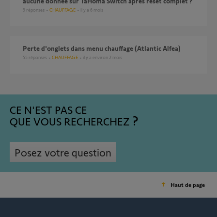
aucune donnée sur TaHoma Switch après reset complet ?
9
réponses
CHAUFFAGE
il y a 6 mois
Perte d'onglets dans menu chauffage (Atlantic Alfea)
55
réponses
CHAUFFAGE
il y a environ 2 mois
CE N'EST PAS CE
QUE VOUS RECHERCHEZ
Posez votre question
Haut de page