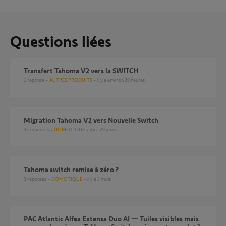
Questions liées
Transfert Tahoma V2 vers la SWITCH
1
réponse
AUTRES PRODUITS
il y a environ 20 heures
Migration Tahoma V2 vers Nouvelle Switch
32
réponses
DOMOTIQUE
il y a 29 jours
Tahoma switch remise à zéro ?
3
réponses
DOMOTIQUE
il y a 3 mois
PAC Atlantic Alfea Extensa Duo AI — Tuiles visibles mais