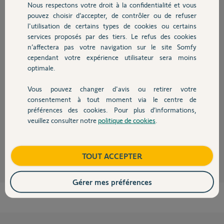
Nous respectons votre droit à la confidentialité et vous
Chauffage
Participer au fil de discussion
pouvez choisir d’accepter, de contrôler ou de refuser
l'utilisation de certains types de cookies ou certains
services proposés par des tiers. Le refus des cookies
Autres produits
n’affectera pas votre navigation sur le site Somfy
Réponses
cependant votre expérience utilisateur sera moins
optimale.
Bonsoir
Vous pouvez changer d'avis ou retirer votre
La led reste t-elle allumée quand vous débranchez le Link ?
Devis avec un pro
consentement à tout moment via le centre de
Quel est le comportement de la Led 'Fixe, clignotant lent ou rapide;
préférences des cookies. Pour plus d’informations,
vague)
veuillez consulter notre
politique de cookies
.
Contact
JACKY M.
il y a environ 2 ans
Boutique
TOUT ACCEPTER
Gérer mes préférences