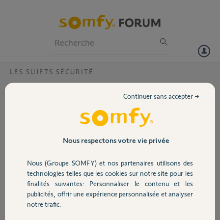
Particuliers
Professionnels
Forum
LES SUJETS SÉCURITÉ
Volet
Problème pour reconnecter le Link du
Continuer sans accepter →
système home alarm la réf est
Portail
BU4005015494
Bonjour,
Garage
Nous respectons votre vie privée
Merci pour votre aide
Je ne parviens pas à reconnecter le link d uns système home
Nous (Groupe SOMFY) et nos partenaires utilisons des
Sécurité
La réf est BU 4005015494
technologies telles que les cookies sur notre site pour les
finalités suivantes: Personnaliser le contenu et les
Merci,belle journée
publicités, offrir une expérience personnalisée et analyser
Domotique
notre trafic.
Valerie D.
il y a environ 2 ans