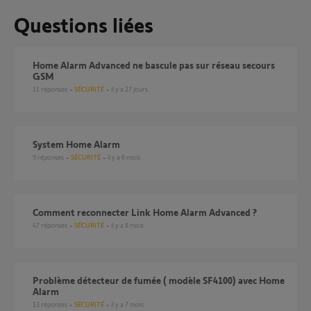
Questions liées
Home Alarm Advanced ne bascule pas sur réseau secours
GSM
11
réponses
SÉCURITÉ
il y a 27 jours
System Home Alarm
9
réponses
SÉCURITÉ
il y a 6 mois
Comment reconnecter Link Home Alarm Advanced ?
47
réponses
SÉCURITÉ
il y a 8 mois
Problème détecteur de fumée ( modèle SF4100) avec Home
Alarm
13
réponses
SÉCURITÉ
il y a 7 mois