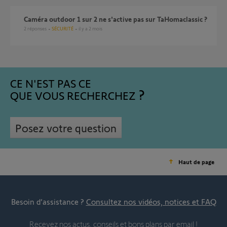
Caméra outdoor 1 sur 2 ne s'active pas sur TaHomaclassic ?
2
réponses
SÉCURITÉ
il y a 2 mois
CE N'EST PAS CE
QUE VOUS RECHERCHEZ
Posez votre question
Haut de page
Besoin d’assistance ?
Consultez nos vidéos, notices et FAQ
Recevez nos actus, conseils et bons plans par email !