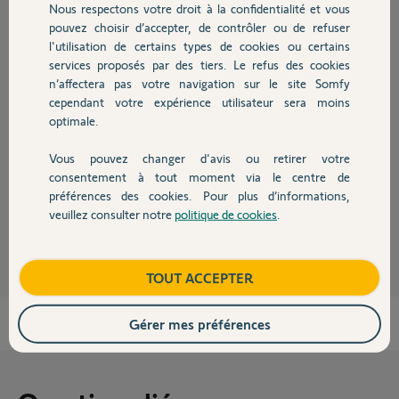
Nous respectons votre droit à la confidentialité et vous
Chauffage
Participer au fil de discussion
pouvez choisir d’accepter, de contrôler ou de refuser
l'utilisation de certains types de cookies ou certains
services proposés par des tiers. Le refus des cookies
Autres produits
n’affectera pas votre navigation sur le site Somfy
Réponses
cependant votre expérience utilisateur sera moins
optimale.
Bonjour
Vous pouvez changer d'avis ou retirer votre
Merci de poster le N° MAC de la caméra concernée, ainsi que la
Devis avec un pro
consentement à tout moment via le centre de
référence du smartphone utilisé (Marque/Ref/ OS)
préférences des cookies. Pour plus d’informations,
veuillez consulter notre
politique de cookies
.
JACKY M.
Contact
il y a environ 2 ans
Boutique
TOUT ACCEPTER
Gérer mes préférences