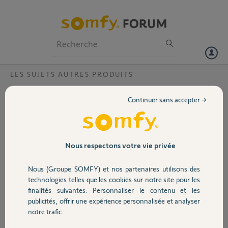
Particuliers
Professionnels
Forum
LES SUJETS AUTRES PRODUITS
Volet
faire apparaitre l image camera sur
Continuer sans accepter →
telephone?
Portail
Bonjour,
l image de la camera exterieure n arrive plus a se telecharger sur mon
Garage
Nous respectons votre vie privée
telephone , ca tourne toujours mais rien n apparait, jusque
maintenant ça marcher sur ma tablette pas de probleme ca marche,y
Nous (Groupe SOMFY) et nos partenaires utilisons des
a t il un reglage a faire sur mon telephone?
Sécurité
technologies telles que les cookies sur notre site pour les
finalités suivantes: Personnaliser le contenu et les
Merci,
publicités, offrir une expérience personnalisée et analyser
Domotique
notre trafic.
edith W.
il y a environ 2 ans