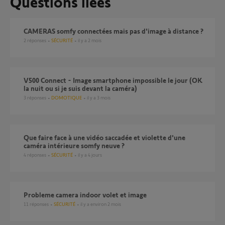
Questions liées
CAMERAS somfy connectées mais pas d'image à distance ?
2
réponses
SÉCURITÉ
il y a 2 mois
V500 Connect - Image smartphone impossible le jour (OK
la nuit ou si je suis devant la caméra)
3
réponses
DOMOTIQUE
il y a 3 mois
Que faire face à une vidéo saccadée et violette d'une
caméra intérieure somfy neuve ?
4
réponses
SÉCURITÉ
il y a 4 jours
Probleme camera indoor volet et image
11
réponses
SÉCURITÉ
il y a environ 2 mois