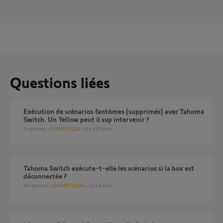
Questions liées
Exécution de scénarios fantômes (supprimés) avec Tahoma
Switch. Un Yellow peut il svp intervenir ?
2
réponses
DOMOTIQUE
il y a 27 jours
Tahoma Switch exécute-t-elle les scénarios si la box est
déconnectée ?
10
réponses
DOMOTIQUE
il y a 3 mois