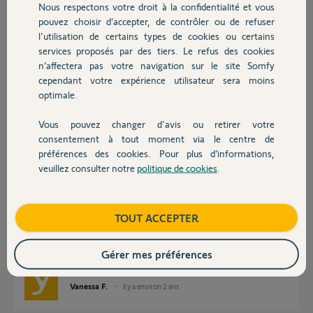
Nous respectons votre droit à la confidentialité et vous
Chauffage
Réponses
pouvez choisir d’accepter, de contrôler ou de refuser
l'utilisation de certains types de cookies ou certains
services proposés par des tiers. Le refus des cookies
Autres produits
n’affectera pas votre navigation sur le site Somfy
Bonjour
cependant votre expérience utilisateur sera moins
Vous n'êtes pas la première à remontée ça. Attendez l'avis d'un Yellow.
optimale.
Bonne journée !
Vous pouvez changer d'avis ou retirer votre
Devis avec un pro
consentement à tout moment via le centre de
Jean-Luc B.
il y a environ 2 ans
préférences des cookies. Pour plus d’informations,
veuillez consulter notre
politique de cookies
.
Contact
Bonjour Jeannie,
Boutique
TOUT ACCEPTER
Je vous ai répondu sur un autre post.
Merci de ne pas multiplier les demandes sur le même sujet.
Gérer mes préférences
Bonne journée,
Vanessa F.
il y a environ 2 ans