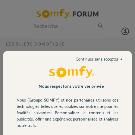
Particuliers
Professionnels
Forum
LES SUJETS DOMOTIQUE
Volet
exécution tahoma switch?
Continuer sans accepter →
Bonjour,
Portail
l historique des exécutions des scénarios sont marqués plusieurs fois
sur certains volets. Pas toujours les mêmes. Certains jours les
horaires sont différents. Mon code Pin 2048-9988-1251. Pouvez
Garage
Nous respectons votre vie privée
vous faire quelque chose. Merci par avance
Nous (Groupe SOMFY) et nos partenaires utilisons des
Merci,
Sécurité
technologies telles que les cookies sur notre site pour les
finalités suivantes: Personnaliser le contenu et les
Anonyme
publicités, offrir une expérience personnalisée et analyser
Domotique
il y a environ 2 ans
notre trafic.