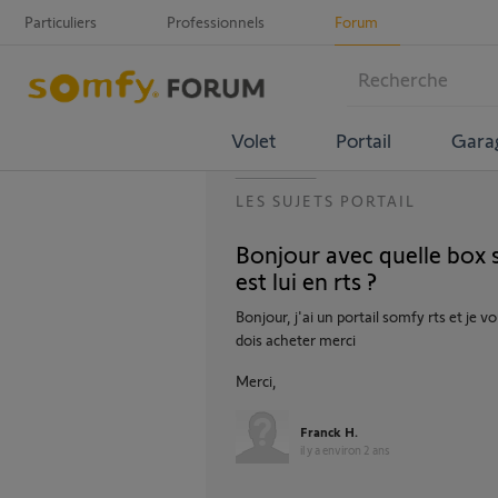
Particuliers
Professionnels
Forum
Volet
Portail
Gara
LES SUJETS PORTAIL
Bonjour avec quelle box 
est lui en rts ?
Bonjour, j'ai un portail somfy rts et je 
dois acheter merci
Merci,
Franck H.
il y a environ 2 ans