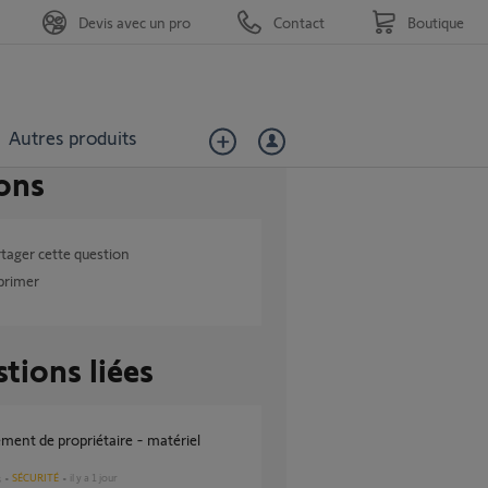
Devis avec un pro
Contact
Boutique
Autres produits
ons
tager cette question
primer
tions liées
SÉCURITÉ
il y a 1 jour
s