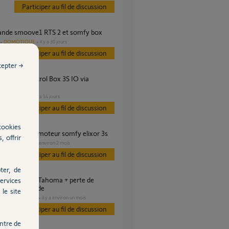
Participer au fil de discussion
nde smoove1 RTS 2 et somfy box
DOMOTIQUE
il y a 30 jours
Participer au fil de discussion
cepter →
 ?
PORTAIL
il y a 14 jours
es
Participer au fil de discussion
cookies
xion tahoma moteur somfy elixor 3s
, offrir
GARAGE
il y a environ 2 mois
Participer au fil de discussion
ter, de
ervices
 télécommande
le site
DOMOTIQUE
il y a environ un mois
s
Participer au fil de discussion
ntre de