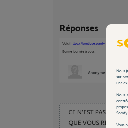
Réponses
Voici
https://boutique.somfy.fr/pack-kit-de-
Bonne journée à vous.
Nous (
Anonyme
il y a environ
sur not
une exp
Nous r
contrô
propos
CE N'EST PAS CE
Somfy 
QUE VOUS RECHER
Vous p