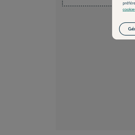
préfér
cookie
Gér