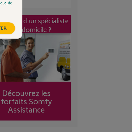
tique de
vention d'un spécialiste
TER
à mon domicile ?
Découvrez les
forfaits Somfy
Assistance