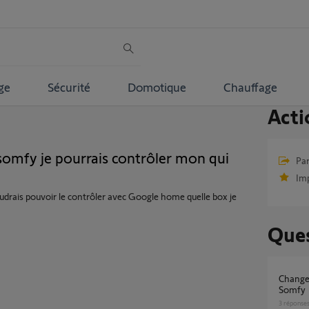
ge
Sécurité
Domotique
Chauffage
Acti
somfy je pourrais contrôler mon qui
Par
Im
voudrais pouvoir le contrôler avec Google home quelle box je
Ques
Changement de propriétaire - matériel
Somfy
3
réponse