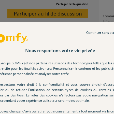
Partager cette question
Participer au fil de discussion
comma
1
réponse
Continuer sans ac
connectivite-google...
Pilotage portail Control Box 3S IO via
Tahoma
15
répons
Nous respectons votre vie privée
Groupe SOMFY) et nos partenaires utilisons des technologies telles que les 
 2 ans
Conne
re site pour les finalités suivantes: Personnaliser le contenu et les publicités
1
réponse
érience personnalisée et analyser notre trafic.
espectons votre droit à la confidentialité et vous pouvez choisir d’accep
perte de connexion Tahoma + perte de
ler ou de refuser l'utilisation de certains types de cookies ou certains s
portée
és par des tiers. Le refus des cookies n’affectera pas votre navigation sur 
2
réponse
cependant votre expérience utilisateur sera moins optimale.
Posez votre question
CHEZ
ouvez changer d'avis ou retirer votre consentement à tout moment via le ce