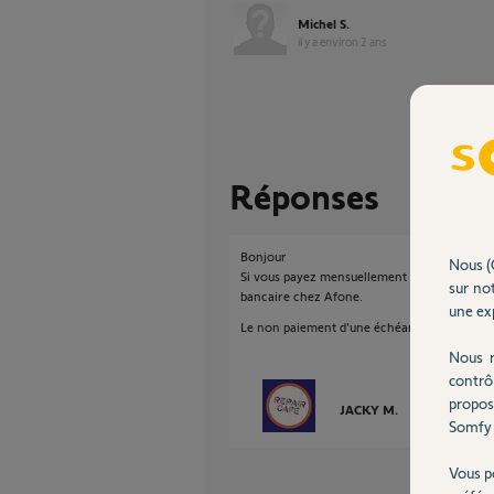
Michel S.
il y a environ 2 ans
Réponses
Bonjour
Nous (
Si vous payez mensuellement vous avez jusqu'
sur not
bancaire chez Afone.
une exp
Le non paiement d'une échéance annule un 
Nous r
contrô
propos
JACKY M.
il y a environ 2
Somfy 
Vous p