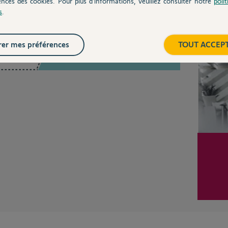
ences des cookies. Pour plus d’informations, veuillez consulter notre
poli
s
.
Inter
Posez votre question
er mes préférences
TOUT ACCEP
CHEZ