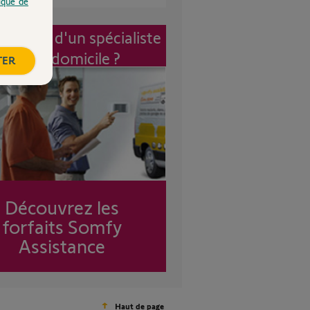
tique de
vention d'un spécialiste
à mon domicile ?
TER
Découvrez les
forfaits Somfy
Assistance
Haut de page