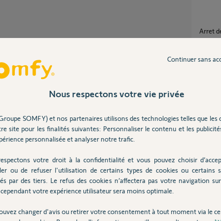
Arret
25
répons
Partager cette question
Continuer sans ac
Participer au fil de discussion
Abonnement Afone Mobile résilié, comment
me réa
Nous respectons votre vie privée
5
réponse
Groupe SOMFY) et nos partenaires utilisons des technologies telles que les 
à fin Juin pour mettre à jour votre carte
re site pour les finalités suivantes: Personnaliser le contenu et les publicités
servic
érience personnalisée et analyser notre trafic.
13
répons
contrat.
espectons votre droit à la confidentialité et vous pouvez choisir d’accep
ler ou de refuser l'utilisation de certains types de cookies ou certains s
Carte
és par des tiers. Le refus des cookies n’affectera pas votre navigation sur 
 ans
2
réponse
cependant votre expérience utilisateur sera moins optimale.
ouvez changer d'avis ou retirer votre consentement à tout moment via le ce