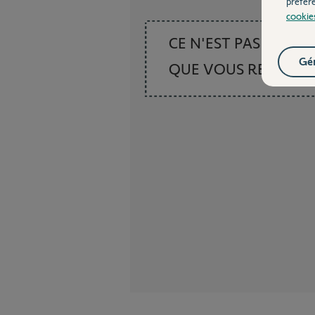
préfér
cookie
CE N'EST PAS CE
Gér
QUE VOUS RECHER