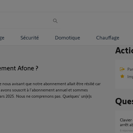
ge
Sécurité
Domotique
Chauffage
Acti
nement Afone ?
Par
Im
 nous avisant que notre abonnement allait être résilié car
ous avons souscrit à l'abonnement annuel et sommes
ars 2025. Nous ne comprenons pas. Quelques' un(e)s
Ques
Clavier qui clignote Alarme Protexiom suite a
arrêt 
6
réponse