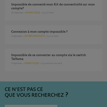
Impossible de connecté mon Kit de connectivité sur mon
compte?
14
réponses
DOMOTIQUE
il y a 2 mois
Connexion à mon compte impossible ?
4
réponses
AUTRES PRODUITS
il y a 4 mois
Impossible de se connecter au compte via le switch
TaHoma
9
réponses
DOMOTIQUE
il y a environ un mois
CE N'EST PAS CE
QUE VOUS RECHERCHEZ