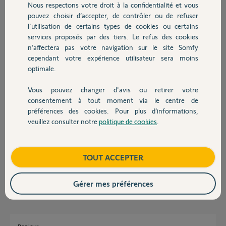
Nous respectons votre droit à la confidentialité et vous
Chauffage
pouvez choisir d’accepter, de contrôler ou de refuser
l'utilisation de certains types de cookies ou certains
Réponses
services proposés par des tiers. Le refus des cookies
Autres produits
n’affectera pas votre navigation sur le site Somfy
cependant votre expérience utilisateur sera moins
optimale.
Bonjour, pareil pour moi.
Vous pouvez changer d'avis ou retirer votre
Emmanuel
Devis avec un pro
il y a environ 2 ans
consentement à tout moment via le centre de
préférences des cookies. Pour plus d’informations,
veuillez consulter notre
politique de cookies
.
Contact
Bonjour,
je suis dans le même cas que vous pour ma tahoma V2 et mon
Boutique
TOUT ACCEPTER
thermostat connecté
christophe
il y a environ 2 ans
Gérer mes préférences