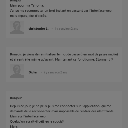
Bonjour,
Idem pour ma Tahoma.
J'ai pu me reconnecter un bref instant en passant par l'interface web
mais depuis, plus d'accès.
christophe L.
il y a environ 2 ans
Bonsoir, je viens de réinitialiser le mot de passe (lien mot de passe oublié)
et ai rentré le même qu'avant. Maintenant ça fonctionne. Étonnant !?
Didier
il y a environ 2 ans
Bonjour,
Depuis ce jour, je ne peux plus me connecter sur l’application, qui me
demande de le reconnecter mais impossible de rentrer des identifiants
Idem sur l’interface web
Quelqu’un aurait-il déjà eu le soucis?
Merci