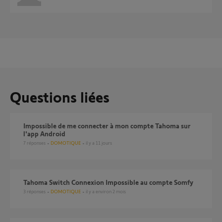
Questions liées
Impossible de me connecter à mon compte Tahoma sur
l'app Android
7
réponses
DOMOTIQUE
il y a 11 jours
Tahoma Switch Connexion Impossible au compte Somfy
3
réponses
DOMOTIQUE
il y a environ 2 mois