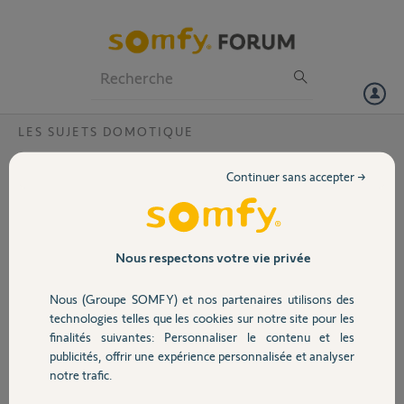
Particuliers
Professionnels
Forum
LES SUJETS DOMOTIQUE
Volet
Connexion compte impossible
Continuer sans accepter →
Bonjour,
Portail
Je ne peux plus me connecter à ma box Tahoma, que ce soit à partir
de l'application mobile ou bien sur l'interface WEB Somfy Connect.
Garage
Nous respectons votre vie privée
Même problème pour me connecter à ma caméra. Est-ce lié à la
maintenance d'hier ?
Nous (Groupe SOMFY) et nos partenaires utilisons des
Sécurité
Merci pour votre aide
technologies telles que les cookies sur notre site pour les
finalités suivantes: Personnaliser le contenu et les
publicités, offrir une expérience personnalisée et analyser
Didier
Domotique
notre trafic.
il y a environ 2 ans
Participer au fil de discussion