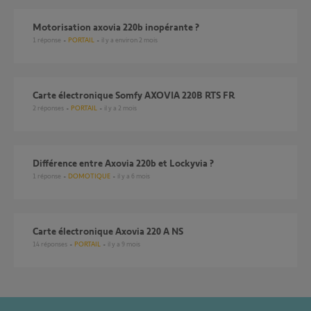
motorisation axovia 220b inopérante ?
1
réponse
PORTAIL
il y a environ 2 mois
Carte électronique Somfy AXOVIA 220B RTS FR
2
réponses
PORTAIL
il y a 2 mois
Différence entre Axovia 220b et Lockyvia ?
1
réponse
DOMOTIQUE
il y a 6 mois
Carte électronique Axovia 220 A NS
14
réponses
PORTAIL
il y a 9 mois