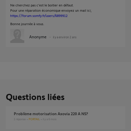
Ne cherchez pas c'est le boitier en défaut.
Pour une réparation économique envoyez un mail ici;
https://forum.somfy.fr/users/6899912
Bonne journée à vous.
Anonyme
il y a environ 2 ans
Questions liées
problème motorisation Axovia 220 A NS?
1
réponse
PORTAIL
il y a 6 mois