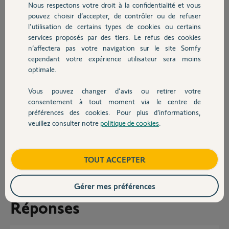
Nous respectons votre droit à la confidentialité et vous
le bouton RESET, lorsque je le
Chauffage
pouvez choisir d’accepter, de contrôler ou de refuser
maintiens appuyé rien ne se passe.
l'utilisation de certains types de cookies ou certains
Est-ce un problème de mémorisation sur les télécommande ou une
défaillance de mon boitier électronique ?
services proposés par des tiers. Le refus des cookies
Autres produits
Merci bien sincèrement pour votre aide,
n’affectera pas votre navigation sur le site Somfy
Roxane
cependant votre expérience utilisateur sera moins
optimale.
Vous pouvez changer d'avis ou retirer votre
Devis avec un pro
consentement à tout moment via le centre de
préférences des cookies. Pour plus d’informations,
veuillez consulter notre
politique de cookies
.
Contact
roxane A.
il y a environ 2 ans
Boutique
TOUT ACCEPTER
Participer au fil de discussion
Gérer mes préférences
Réponses