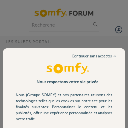
Particuliers
Professionnels
Forum
LES SUJETS PORTAIL
Volet
problème motorisation axovia 220 B
Continuer sans accepter →
Bonjour,
Portail
Le voyant rouge ON/OFF et le
voyant vert PROG restent
constamment allumés Photo N° 1
Garage
Nous respectons votre vie privée
La mémorisation télécommande
fonctionne. Photo N° 2
Nous (Groupe SOMFY) et nos partenaires utilisons des
Pile télécommande neuve.
Sécurité
technologies telles que les cookies sur notre site pour les
Et pourtant impossible de faire
finalités suivantes: Personnaliser le contenu et les
fonctionner l 'ouverture ou
publicités, offrir une expérience personnalisée et analyser
fermeture du portail. rien ne
Domotique
notre trafic.
réponds .
Sur la photo N° 3 je pense que c'est