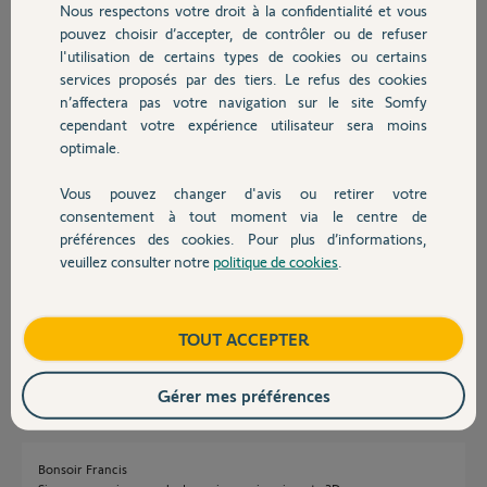
Nous respectons votre droit à la confidentialité et vous
Chauffage
pouvez choisir d’accepter, de contrôler ou de refuser
Francis
l'utilisation de certains types de cookies ou certains
il y a environ 2 ans
services proposés par des tiers. Le refus des cookies
Autres produits
Participer au fil de discussion
n’affectera pas votre navigation sur le site Somfy
cependant votre expérience utilisateur sera moins
optimale.
Réponses
Vous pouvez changer d'avis ou retirer votre
Devis avec un pro
consentement à tout moment via le centre de
préférences des cookies. Pour plus d’informations,
Vous n'en trouverez plus.
veuillez consulter notre
politique de cookies
.
Contact
Néanmoins, patientez ici, peut être qu'un yellow's pourra faire qqs chose
pour vous.
Bonne journée à vous.
Boutique
TOUT ACCEPTER
Anonyme
il y a environ 2 ans
Gérer mes préférences
Bonsoir Francis