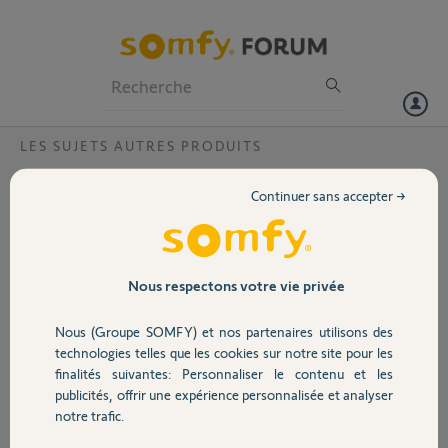
Particuliers
Professionnels
Forum
LES SUJETS AUTRES PRODUITS
Volet
support telis
Continuer sans accepter →
Bonjour,
Portail
Je suis à la recherche d'un
support de télécommande
Telis
Garage
Nous respectons votre vie privée
Pouvez-vous m'indiquer
comment me le procurer ?
Nous (Groupe SOMFY) et nos partenaires utilisons des
En vous remerciant par
Sécurité
technologies telles que les cookies sur notre site pour les
avance
finalités suivantes: Personnaliser le contenu et les
Bonne journée
publicités, offrir une expérience personnalisée et analyser
Domotique
notre trafic.