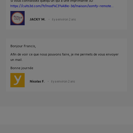
Si vous connaissez quelqu'un qui a une imprimante 3D
https://cults3d.com/fr/mod%C3%A8le-3d/maison/somfy-remote...
JACKY M.
il y a environ 2 ans
Bonjour Francis,
Afin de voir ce que nous pouvons faire, je me permets de vous envoyer
un mail.
Bonne journée
Nicolas F.
il y a environ 2 ans