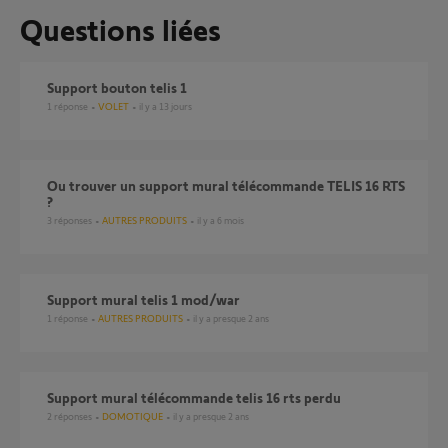
Questions liées
Support bouton telis 1
1
réponse
VOLET
il y a 13 jours
Ou trouver un support mural télécommande TELIS 16 RTS
?
3
réponses
AUTRES PRODUITS
il y a 6 mois
Support mural telis 1 mod/war
1
réponse
AUTRES PRODUITS
il y a presque 2 ans
Support mural télécommande telis 16 rts perdu
2
réponses
DOMOTIQUE
il y a presque 2 ans