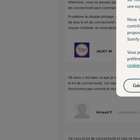
Attention, vous ne pouvez pas lier Somfy Prot
une exp
de connectivité peut commander la prise en 
Problème du double pilotage, c'est le dernier 
Nous r
De plus le kit de connectivité ne permet aucu
contrô
moyen d'utiliser un smartphone comme té
propos
Somfy 
JACKY M.
il y a environ 2
Vous p
préfér
cookie
Ok donc c’est bien ce que je veux faire, soit l
le kit de connectivité. J’ai repassé la comm
Gér
fonctionne pas comme je veux je renvoi.
Arnaud P.
il y a environ 2
J'ai reçu le kit de connectivité et cela ne fo