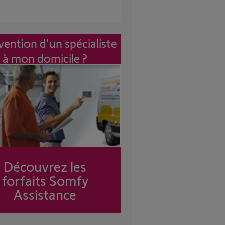
vention d'un spécialiste
à mon domicile ?
Découvrez les
forfaits Somfy
Assistance