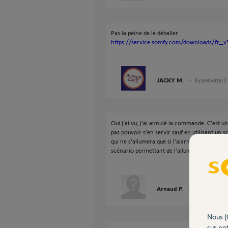
Pas la peine de le déballer
https://service.somfy.com/downloads/fr_v5
JACKY M.
il y a environ 2
Oui j’ai vu, j’ai annulé la commande. C’est u
pas pouvoir s’en servir sauf en utilisant un
qui ne s’allumera que si l’alarme se met en 
scénario permettant de l'allumer simplement
Arnaud P.
il y a environ 2
Nous (
sur not