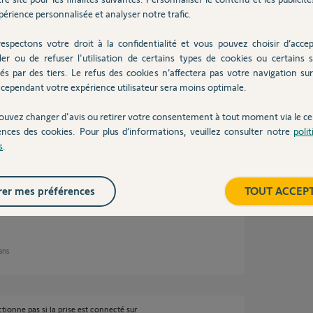
ect avec le Kit de Connectivité, mais les kit
érience personnalisée et analyser notre trafic.
parallèle de Somfy Protect.
qui parle qui a raison.
espectons votre droit à la confidentialité et vous pouvez choisir d’accep
n scénario automatique. En fait c'est juste le
ler ou de refuser l'utilisation de certains types de cookies ou certains s
lécommande.
és par des tiers. Le refus des cookies n’affectera pas votre navigation sur 
cependant votre expérience utilisateur sera moins optimale.
 ans
ouvez changer d'avis ou retirer votre consentement à tout moment via le ce
ences des cookies. Pour plus d’informations, veuillez consulter notre
poli
s
.
’alarme active la prise soit je peux le faire avec
ande sur Amazon on verra bien et si cela ne
er mes préférences
TOUT ACCEP
 ans
nctionne pas si la prise est connecté sur