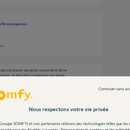
/fichecomparativ...
 ans
n peu nul d’avoir une prise connectée et de ne
 scenario. Je dois donc condamner une lampe
marche, je ne peux même pas faire un autre
.
Continuer sans ac
Nous respectons votre vie privée
 ans
Groupe SOMFY) et nos partenaires utilisons des technologies telles que les 
re site pour les finalités suivantes: Personnaliser le contenu et les publicités