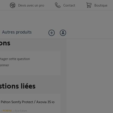
Devis avec un pro
Contact
Boutique
Autres produits
ons
tager cette question
primer
tions liées
PORTAIL
il y a 4 jours
s