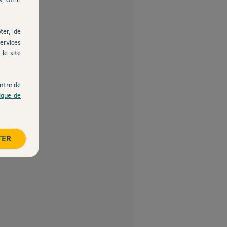
ter, de
ervices
le site
ntre de
tique de
TER