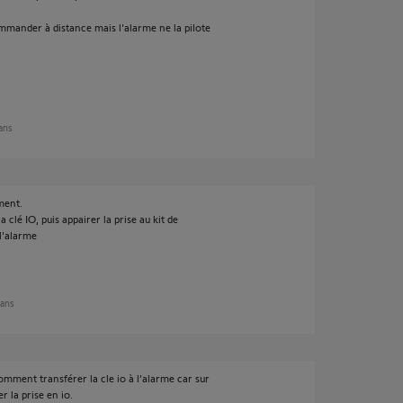
commander à distance mais l'alarme ne la pilote
 ans
ment.
la clé IO, puis appairer la prise au kit de
 l'alarme
 ans
mment transférer la cle io à l’alarme car sur
r la prise en io.