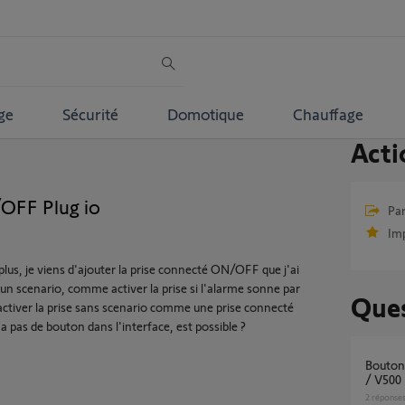
ge
Sécurité
Domotique
Chauffage
Acti
OFF Plug io
Par
Im
s, je viens d'ajouter la prise connecté ON/OFF que j'ai
it un scenario, comme activer la prise si l'alarme sonne par
Ques
 activer la prise sans scenario comme une prise connecté
a pas de bouton dans l'interface, est possible ?
Bouton Piéton Somfy Protect / Axovia 3S io
/ V500
2
réponse