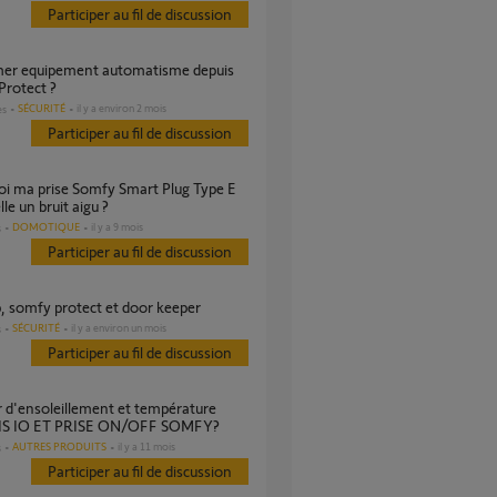
Participer au fil de discussion
Protect ?
SÉCURITÉ
il y a environ 2 mois
es
Participer au fil de discussion
le un bruit aigu ?
DOMOTIQUE
il y a 9 mois
s
Participer au fil de discussion
b, somfy protect et door keeper
SÉCURITÉ
il y a environ un mois
s
Participer au fil de discussion
S IO ET PRISE ON/OFF SOMFY?
AUTRES PRODUITS
il y a 11 mois
s
Participer au fil de discussion