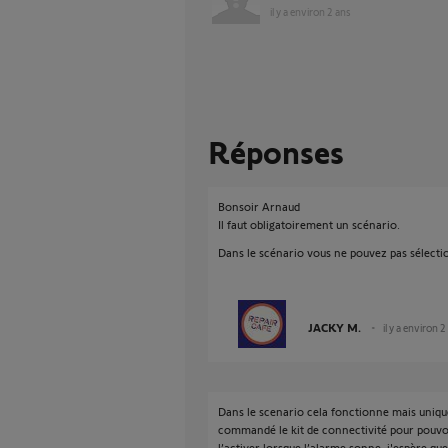
il y a environ 2 ans
Réponses
Bonsoir Arnaud
Il faut obligatoirement un scénario.
Dans le scénario vous ne pouvez pas sélectio
JACKY M.
il y a environ 2
Dans le scenario cela fonctionne mais uniqu
commandé le kit de connectivité pour pouvoir
l’activer lorsque l’alarme sonne, j'espère qu