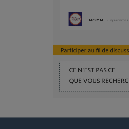
JACKY M.
il y a environ 2
Participer au fil de discus
CE N'EST PAS CE
QUE VOUS RECHER