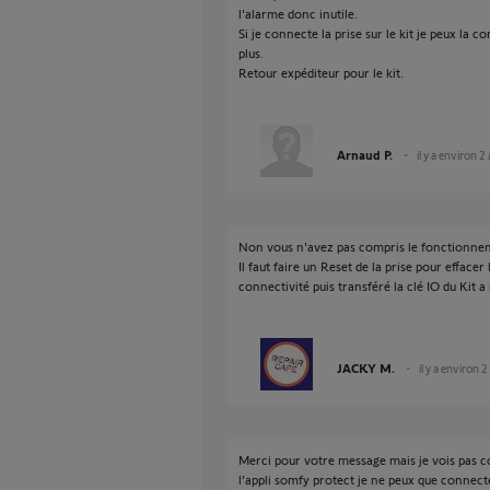
l'alarme donc inutile.
Si je connecte la prise sur le kit je peux la 
plus.
Retour expéditeur pour le kit.
Arnaud P.
il y a environ 2
Non vous n'avez pas compris le fonctionne
Il faut faire un Reset de la prise pour effacer 
connectivité puis transféré la clé IO du Kit a
JACKY M.
il y a environ 2
Merci pour votre message mais je vois pas co
l’appli somfy protect je ne peux que connecte