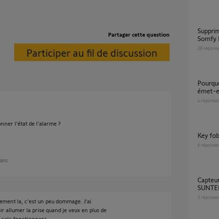
Supprimer equipement automatisme depuis
Partager cette question
Somfy 
28
répons
Participer au fil de discussion
Pourquoi ma prise Somfy Smart Plug Type E
émet-el
4
réponse
nner l'état de l'alarme ?
Key fo
6
réponse
 ans
Capteur d'ensoleillement et température
SUNTEI
3
réponse
ement la, c’est un peu dommage. J’ai
 allumer la prise quand je veux en plus de
e cela fonctionnera.