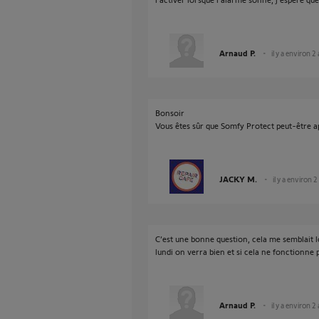
Arnaud P.
il y a environ 2
Bonsoir
Vous êtes sûr que Somfy Protect peut-être ap
JACKY M.
il y a environ 2
C’est une bonne question, cela me semblait lo
lundi on verra bien et si cela ne fonctionne p
Arnaud P.
il y a environ 2