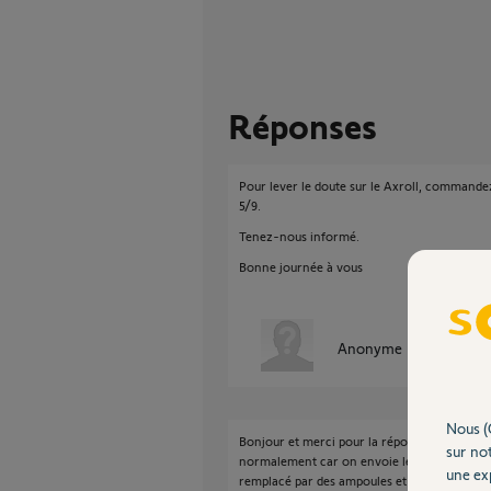
Réponses
Pour lever le doute sur le Axroll, commandez
5/9.
Tenez-nous informé.
Bonne journée à vous
Anonyme
il y a environ
Nous (
Bonjour et merci pour la réponse. En faisant
sur not
normalement car on envoie le 220v directemen
une exp
remplacé par des ampoules et le défaut est i