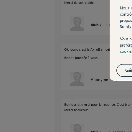
Merci de votre aide.
Nous r
contrô
propos
Alain L.
il y a environ 2 an
Somfy 
Vous p
préfér
Ok, donc c'est le Axroll en défaut.
cookie
Bonne journée à vous
Gér
Anonyme
il y a environ
Bonjour et merci pour la réponse. C'est bien c
Merci beaucoup.
Alain L.
il y a environ 2 an