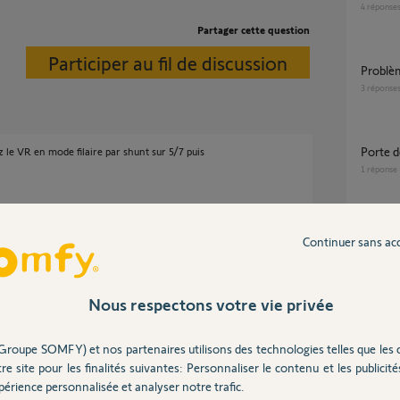
4
réponse
Partager cette question
Participer au fil de discussion
Probl
3
réponse
Porte 
 le VR en mode filaire par shunt sur 5/7 puis
1
réponse
Association telecommande sur boitier Axroll.
Continuer sans ac
En mode
8
réponse
 2 ans
Nous respectons votre vie privée
La commande par l'interrupteur de Axcroll
1841034
Groupe SOMFY) et nos partenaires utilisons des technologies telles que les 
bornes 
 les shunts indiqués tout fonctionne
re site pour les finalités suivantes: Personnaliser le contenu et les publicités
t. Je n'ai pas le moteur avec moi, il est
1
réponse
érience personnalisée et analyser notre trafic.
dentique.