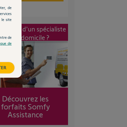
ter, de
ervices
le site
vention d'un spécialiste
à mon domicile ?
ntre de
tique de
TER
Découvrez les
forfaits Somfy
Assistance