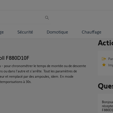
ge
Sécurité
Domotique
Chauffage
Acti
oll F880D10F
Par
Im
+ ou - pour chronométrer le temps de montée ou de descente
 ou dans l'autre et s'arrête. Tout les paramètres de
oteur et remplacé par des ampoules, idem. En mode
emporisations à 30s.
Ques
Bonjour. Je souhaiterais remplacer mon
récept
F880D