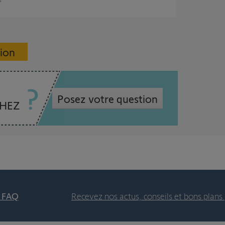
sion
Posez votre question
CHEZ
t FAQ
Recevez nos actus, conseils et bons plans 