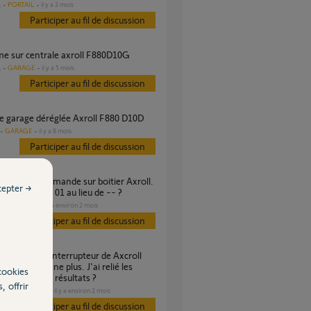
PORTAIL
il y a 2 mois
s
Participer au fil de discussion
ème sur centrale axroll F880D10G
GARAGE
il y a 5 mois
s
Participer au fil de discussion
de garage déréglée Axroll F880 D10D
GARAGE
il y a 8 mois
Participer au fil de discussion
cepter →
 P08 affiche 01 au lieu de -- ?
GARAGE
il y a environ 2 mois
s
Participer au fil de discussion
 ne fonctionne plus. J'ai relié les
cookies
14 et 18 sans résultats ?
, offrir
DOMOTIQUE
il y a environ 2 mois
Participer au fil de discussion