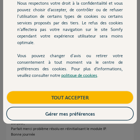
Participer au fil de discussion
Nous respectons votre droit à la confidentialité et vous
Chauffage
pouvez choisir d’accepter, de contrôler ou de refuser
l'utilisation de certains types de cookies ou certains
services proposés par des tiers. Le refus des cookies
Autres produits
Réponses
n’affectera pas votre navigation sur le site Somfy
cependant votre expérience utilisateur sera moins
optimale.
Bonsoir
Vérifier que la Led du module IP est bien allumée sinon changer le transfo
Vous pouvez changer d'avis ou retirer votre
d'alimentation par un chargeur de smartphone micro USB
Devis avec un pro
consentement à tout moment via le centre de
Changer le câble RJ45
préférences des cookies. Pour plus d’informations,
Réinitialiser le module IP
veuillez consulter notre
politique de cookies
.
https://forum.somfy.fr/questions/560538-suite-changement-box-adsl-
Contact
arrive-connecter-interface-pc-alarme
JACKY M.
il y a environ 2 ans
Boutique
TOUT ACCEPTER
Gérer mes préférences
Bonjour,
Parfait merci problème résolu en réinitialisant le module IP.
Bonne journée