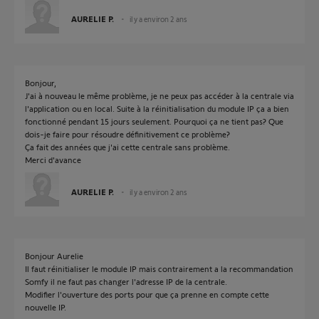
AURELIE P.
il y a environ 2 ans
Bonjour,
J'ai à nouveau le même problème, je ne peux pas accéder à la centrale via
l'application ou en local. Suite à la réinitialisation du module IP ça a bien
fonctionné pendant 15 jours seulement. Pourquoi ça ne tient pas? Que
dois-je faire pour résoudre définitivement ce problème?
Ça fait des années que j'ai cette centrale sans problème.
Merci d'avance
AURELIE P.
il y a environ 2 ans
Bonjour Aurelie
Il faut réinitialiser le module IP mais contrairement a la recommandation
Somfy il ne faut pas changer l'adresse IP de la centrale.
Modifier l'ouverture des ports pour que ça prenne en compte cette
nouvelle IP.