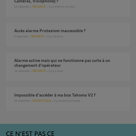
Caméras, Visiophone) ?
13
réponses
SÉCURITÉ
il y a environ un mois
Accès alarme Protexiom inaccessible ?
5
réponses
SÉCURITÉ
il y a 12 jours
Alarme active mais qui ne fonctionne pas suite à un
changement d'opérateur
14
réponses
SÉCURITÉ
il y a 2 mois
Impossible d'accéder à ma box Tahoma V2 ?
20
réponses
DOMOTIQUE
il y a environ un mois
CE N'EST PAS CE