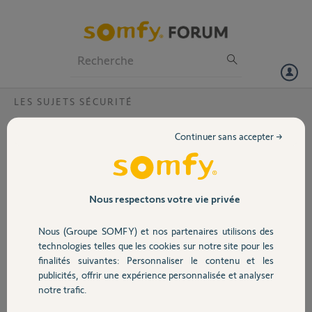
Particuliers
Professionnels
Forum
LES SUJETS SÉCURITÉ
Volet
Impossible d'accèder à l'alarme en local ou
Continuer sans accepter →
via l'appli?
Portail
Bonjour,
Depuis 1 semaine environ, je n'ai plus accès à l'alarme via l'appli
Garage
Nous respectons votre vie privée
mobile, je n'ai pas accès non plus en local.
J'ai eu plusieurs fois le sms Défaut réseau gsm.
Nous (Groupe SOMFY) et nos partenaires utilisons des
J'ai vérifié sur ma livebox, les ports 80 et 443 sont ouverts.
Sécurité
technologies telles que les cookies sur notre site pour les
Merci d'avance de votre aide.
finalités suivantes: Personnaliser le contenu et les
publicités, offrir une expérience personnalisée et analyser
Domotique
AURELIE P.
notre trafic.
il y a environ 2 ans