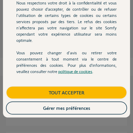
Nous respectons votre droit à la confidentialité et vous
Chauffage
pouvez choisir d’accepter, de contrôler ou de refuser
Bonjour Danielle
l'utilisation de certains types de cookies ou certains
De quel matériel parlez vous ?
services proposés par des tiers. Le refus des cookies
Autres produits
n’affectera pas votre navigation sur le site Somfy
JACKY M.
il y a environ 2 ans
cependant votre expérience utilisateur sera moins
optimale.
Vous pouvez changer d'avis ou retirer votre
Devis avec un pro
consentement à tout moment via le centre de
préférences des cookies. Pour plus d’informations,
veuillez consulter notre
politique de cookies
.
Contact
Questions liées
Boutique
TOUT ACCEPTER
Gérer mes préférences
Connection Alarme suite à changement de Box ?
10
réponses
DOMOTIQUE
il y a 3 mois