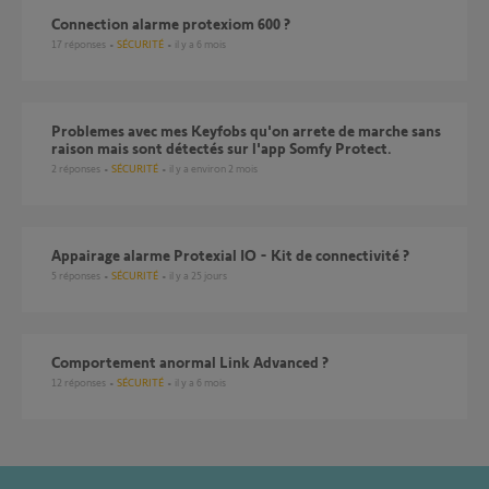
Connection alarme protexiom 600 ?
17
réponses
SÉCURITÉ
il y a 6 mois
Problemes avec mes Keyfobs qu'on arrete de marche sans
raison mais sont détectés sur l'app Somfy Protect.
2
réponses
SÉCURITÉ
il y a environ 2 mois
Appairage alarme Protexial IO - Kit de connectivité ?
5
réponses
SÉCURITÉ
il y a 25 jours
Comportement anormal Link Advanced ?
12
réponses
SÉCURITÉ
il y a 6 mois