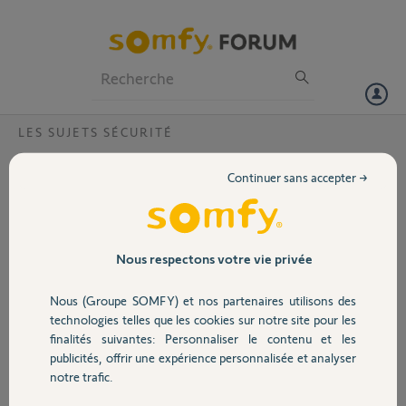
Particuliers
Professionnels
Forum
LES SUJETS SÉCURITÉ
Volet
clavier ne se connecte pas ala boxe?
Continuer sans accepter →
bonjour .le clavier ne se connecte pas a ma boxe
Portail
Merci,
Garage
Nous respectons votre vie privée
Danielle P.
il y a environ 2 ans
Nous (Groupe SOMFY) et nos partenaires utilisons des
Sécurité
Participer au fil de discussion
technologies telles que les cookies sur notre site pour les
finalités suivantes: Personnaliser le contenu et les
publicités, offrir une expérience personnalisée et analyser
Domotique
notre trafic.
Réponses