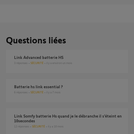
Questions liées
Link Advanced batterie HS
3
réponses
SÉCURITÉ
il y a environ un mois
Batterie hs link essential ?
6
réponses
SÉCURITÉ
il y a 7 mois
Link Somfy batterie Hs quand je le débranche il s’éteint en
10secondes
12
réponses
SÉCURITÉ
il y a 10 mois