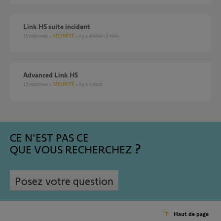
link HS suite incident
15
réponses
SÉCURITÉ
il y a environ 2 mois
Advanced Link HS
15
réponses
SÉCURITÉ
il y a 4 mois
CE N'EST PAS CE
QUE VOUS RECHERCHEZ
Posez votre question
Haut de page