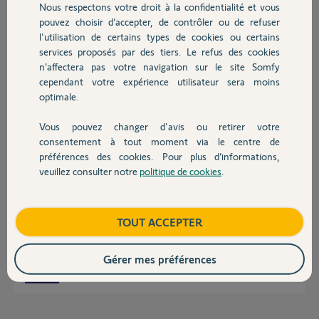
Nous respectons votre droit à la confidentialité et vous
Chauffage
pouvez choisir d’accepter, de contrôler ou de refuser
Frederic P.
l'utilisation de certains types de cookies ou certains
il y a environ 2 ans
services proposés par des tiers. Le refus des cookies
Autres produits
Participer au fil de discussion
n’affectera pas votre navigation sur le site Somfy
cependant votre expérience utilisateur sera moins
optimale.
Réponses
Vous pouvez changer d'avis ou retirer votre
Devis avec un pro
consentement à tout moment via le centre de
préférences des cookies. Pour plus d’informations,
Bonsoir Frédéric
veuillez consulter notre
politique de cookies
.
Contact
C'est la date d'achat qui compte et pas la date de fabrication sinon vous
risquez de perdre facilement 1 an de garantie.
De plus
Boutique
TOUT ACCEPTER
Achat avant 2020 garantie 2 ans
A partir de 2020 garantie 5 ans
Gérer mes préférences
JACKY M.
il y a environ 2 ans