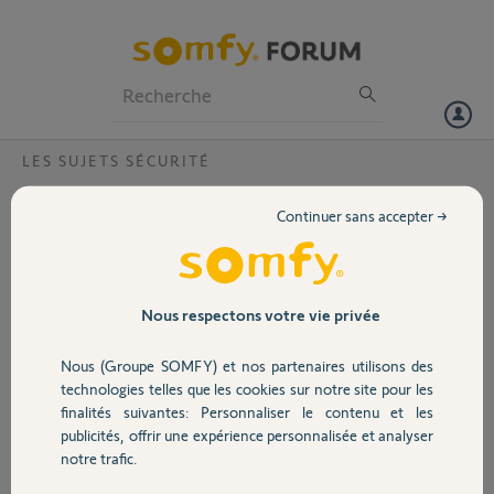
Particuliers
Professionnels
Forum
LES SUJETS SÉCURITÉ
Volet
Batterie HS LINK
Continuer sans accepter →
Bonjour,
Portail
Merci, tout est rentré en ordre. J’ai pu réinstaller
mon installation. Par contre j’ai un souci avec le
Garage
Nous respectons votre vie privée
Link encore. Dès lors que le courant est coupé il
ne fonctionne plus du tout. Je pense que la
Nous (Groupe SOMFY) et nos partenaires utilisons des
batterie est HS Voici l’adresse Mac pour que le
Sécurité
technologies telles que les cookies sur notre site pour les
Yellow puisse vérifier si elle a plus de cinq ans
finalités suivantes: Personnaliser le contenu et les
E04F43BB4F75
publicités, offrir une expérience personnalisée et analyser
Domotique
Merci,
notre trafic.