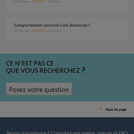
37
réponses
SÉCURITÉ
il y a 8 mois
Comportement anormal Link Advanced ?
12
réponses
SÉCURITÉ
il y a 6 mois
CE N'EST PAS CE
QUE VOUS RECHERCHEZ
Posez votre question
Haut de page
Besoin d’assistance ?
Consultez nos vidéos, notices et FAQ