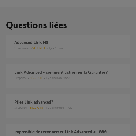
Questions liées
Advanced Link HS
15
réponses
SÉCURITÉ
il y a 4 mois
Link Advanced - comment actionner la Garantie ?
1
réponse
SÉCURITÉ
il y a environ 2 mois
Piles Link advanced?
1
réponse
SÉCURITÉ
il y a environ un mois
Impossible de reconnecter Link Advanced au Wifi