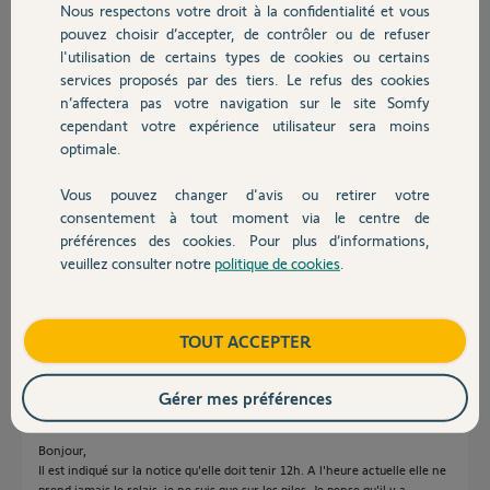
Nous respectons votre droit à la confidentialité et vous
sylvain J.
Chauffage
pouvez choisir d’accepter, de contrôler ou de refuser
il y a environ un mois
l'utilisation de certains types de cookies ou certains
Participer au fil de discussion
services proposés par des tiers. Le refus des cookies
Autres produits
n’affectera pas votre navigation sur le site Somfy
cependant votre expérience utilisateur sera moins
Réponses
optimale.
Vous pouvez changer d'avis ou retirer votre
Devis avec un pro
consentement à tout moment via le centre de
Bonjour Sylvain,
préférences des cookies. Pour plus d’informations,
C'est le fonctionnement normal : quand il y a une coupure de courant, le
veuillez consulter notre
politique de cookies
.
link bascule pendant quelques minutes sur la batterie, puis sur les piles.
Contact
Bonne journée.
Boutique
TOUT ACCEPTER
Morgan F.
il y a environ un mois
Gérer mes préférences
Bonjour,
Il est indiqué sur la notice qu'elle doit tenir 12h. A l'heure actuelle elle ne
prend jamais le relais, je ne suis que sur les piles. Je pense qu'il y a