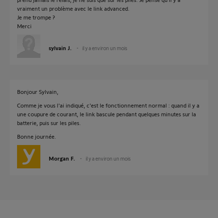
vraiment un problème avec le link advanced.
Je me trompe ?
Merci
sylvain J.
il y a environ un mois
Bonjour Sylvain,
Comme je vous l'ai indiqué, c'est le fonctionnement normal : quand il y a
une coupure de courant, le link bascule pendant quelques minutes sur la
batterie, puis sur les piles.
Bonne journée.
Morgan F.
il y a environ un mois