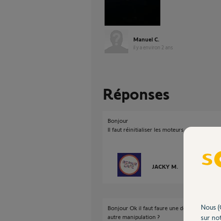
Manuel C.
il y a environ 2 ans
Réponses
Bonjour
Il faut réinitialiser les moteurs
JACKY M.
il y a environ 2
Nous (
Bonjour Ok il faut faure une double coupure 
sur not
autre manipulation ?