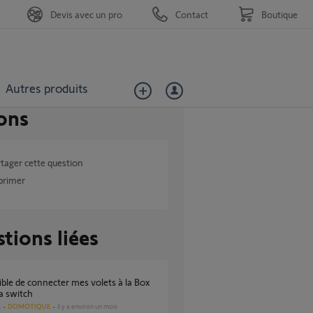
Devis avec un pro
Contact
Boutique
Autres produits
ons
tager cette question
primer
tions liées
 switch
DOMOTIQUE
il y a environ un mois
s