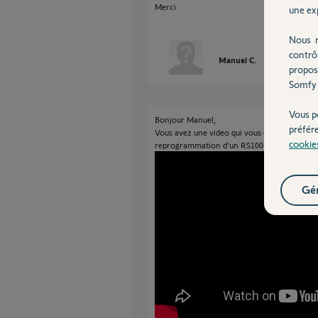
Merci
une exp
Nous r
contrô
Manuel C.
il y a environ 2
propos
Somfy 
Vous p
Bonjour Manuel,
préfér
Vous avez une video qui vous explique commen
cookie
reprogrammation d'un RS100 depuis un poi
Gér