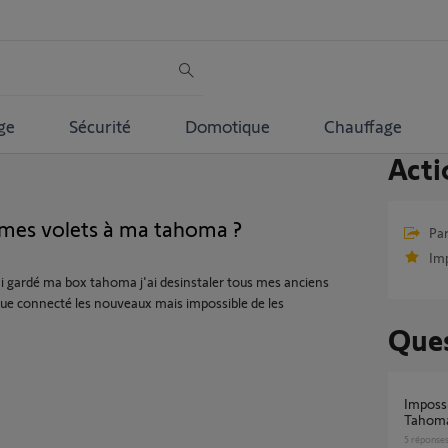
ge
Sécurité
Domotique
Chauffage
Acti
 mes volets à ma tahoma ?
Par
Im
ai gardé ma box tahoma j'ai desinstaler tous mes anciens
oulue connecté les nouveaux mais impossible de les
Ques
Impossible de connecter mes volets à la Box
Tahoma
5
réponse