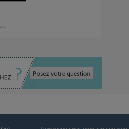
2 ans
Posez votre question
CHEZ
t FAQ
Recevez nos actus, conseils et bons plans 