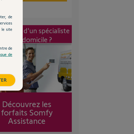
ter, de
ervices
vention d'un spécialiste
le site
à mon domicile ?
ntre de
tique de
TER
Découvrez les
forfaits Somfy
Assistance