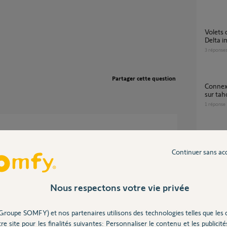
Volets connectés précédemment à Freebox
Delta i
3
réponse
Partager cette question
Connexion impossible volet roulant artus RTS
sur ta
1
réponse
Changer de Tahoma et connexion aux volets
IO
Continuer sans ac
6
réponse
 ans
Nous respectons votre vie privée
Problème détection volet roulant via tahoma
switch
Groupe SOMFY) et nos partenaires utilisons des technologies telles que les 
69
répons
à chaque moteur sur du io rs100 ou il y a une
re site pour les finalités suivantes: Personnaliser le contenu et les publicités