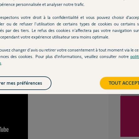
érience personnalisée et analyser notre trafic.
espectons votre droit à la confidentialité et vous pouvez choisir d’accep
ler ou de refuser l'utilisation de certains types de cookies ou certains s
 ans
Inter
és par des tiers. Le refus des cookies n’affectera pas votre navigation sur 
cependant votre expérience utilisateur sera moins optimale.
ouvez changer d'avis ou retirer votre consentement à tout moment via le ce
ences des cookies. Pour plus d’informations, veuillez consulter notre
poli
t faire la remise a zéro et la
s
.
nt de commande.
er mes préférences
TOUT ACCEP