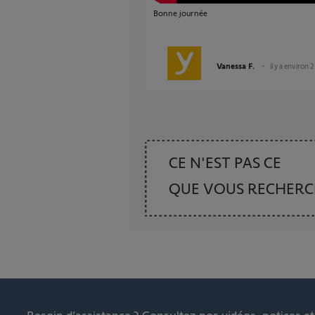
Bonne journée
Vanessa F.
il y a environ 
CE N'EST PAS CE
QUE VOUS RECHER
Besoin d’assistance ?
Consultez nos vidéos, notices e