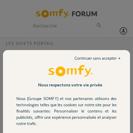
Particuliers
Professionnels
Forum
LES SUJETS PORTAIL
Volet
Vision V500
Continuer sans accepter →
Bonjour,
Portail
Je rencontre un problème d’image avec l’application somphy Protect
en effet lors d’un appel l’image est nette sur le moniteur comme sur
Garage
Nous respectons votre vie privée
l’enregistrement mais parasitée sur l’application?
Quelqu’un a déjà eu le cas
Nous (Groupe SOMFY) et nos partenaires utilisons des
Sécurité
Merci,
technologies telles que les cookies sur notre site pour les
finalités suivantes: Personnaliser le contenu et les
publicités, offrir une expérience personnalisée et analyser
Bruno R.
Domotique
notre trafic.
il y a environ 2 ans
Participer au fil de discussion