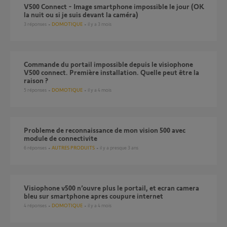
V500 Connect - Image smartphone impossible le jour (OK
la nuit ou si je suis devant la caméra)
3
réponses
DOMOTIQUE
il y a 3 mois
Commande du portail impossible depuis le visiophone
V500 connect. Première installation. Quelle peut être la
raison ?
5
réponses
DOMOTIQUE
il y a 4 mois
probleme de reconnaissance de mon vision 500 avec
module de connectivite
6
réponses
AUTRES PRODUITS
il y a presque 3 ans
Visiophone v500 n’ouvre plus le portail, et ecran camera
bleu sur smartphone apres coupure internet
4
réponses
DOMOTIQUE
il y a 4 mois