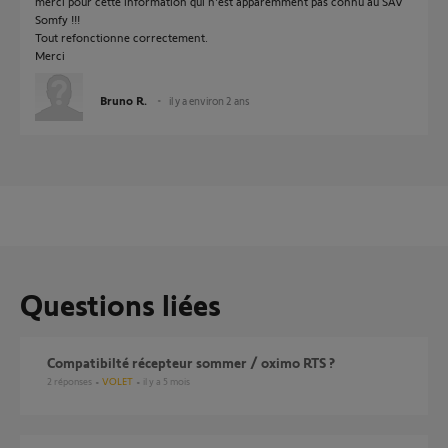
merci pour cette information qui n'est apparemment pas connu au SAV
Somfy !!!
Tout refonctionne correctement.
Merci
Bruno R.
il y a environ 2 ans
Questions liées
Compatibilté récepteur sommer / oximo RTS ?
2
réponses
VOLET
il y a 5 mois