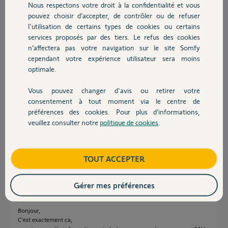
Nous respectons votre droit à la confidentialité et vous
Chauffage
pouvez choisir d’accepter, de contrôler ou de refuser
l'utilisation de certains types de cookies ou certains
Réponses
services proposés par des tiers. Le refus des cookies
Autres produits
n’affectera pas votre navigation sur le site Somfy
cependant votre expérience utilisateur sera moins
optimale.
Bonjour Bruno,
Avez-vous essayé de redémarrer votre module de connectivité via
Vous pouvez changer d'avis ou retirer votre
l'application ?
Devis avec un pro
consentement à tout moment via le centre de
préférences des cookies. Pour plus d’informations,
veuillez consulter notre
politique de cookies
.
Contact
Est-ce que le problème continue ?
Bonne journée,
Boutique
TOUT ACCEPTER
Quentin B.
il y a environ 2 ans
Gérer mes préférences
Bonjour,
C'est exactement ca,