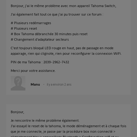
Bonjour, j'ai le même problème avec mon appareil Tahoma Switch,
J'ai également fait tout ce que j'ai pu trouver sur ce forum :
# Plusieurs redémarrages
# Plusieurs reset
# Box Tahoma débranchée 30 minutes puis reset
# Changement d'adaptateur secteurs
C'est toujours bloqué LED rouge en haut, pas de passage en mode
appairage, rien qui clignote, rien pour reconfigurer la connexion WiFi.
PIN de ma Tahoma : 2039-2962-7432
Merci pour votre assistance.
Manu
il y a environ 2 ans
Bonjour,
Je rencontre le même problème également.
J'ai essayé le reset de la tahoma, le mode déménagement et à chaque fois
que je me connecte, je passe par la procédure box non connecté >
clignotement bleu > appareillage Bluetooth > Configuration wifi et au