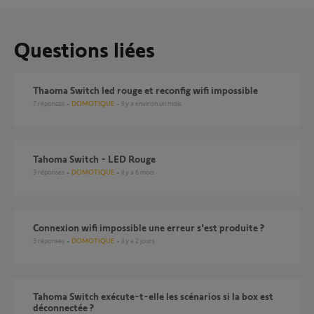
Questions liées
Thaoma Switch led rouge et reconfig wifi impossible
7
réponses
DOMOTIQUE
il y a environ un mois
Tahoma Switch - LED Rouge
3
réponses
DOMOTIQUE
il y a 6 mois
Connexion wifi impossible une erreur s'est produite ?
3
réponses
DOMOTIQUE
il y a 2 jours
Tahoma Switch exécute-t-elle les scénarios si la box est
déconnectée ?