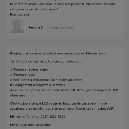
Peut être faudrait il que chacun créé son propre fil afin d'éviter de vous
retrouver noyer dans la masse ?
Bon courage
Jerome S.
il y a environ 2 ans
Bonjour, j'ai le même problème avec mon appareil Tahoma Switch,
J'ai fait tout ce que j'ai pu trouver sur ce forum :
# Plusieurs redémarrages
# Plusieurs reset
# Box Tahoma débranchée 30 minutes puis reset
# Changement d'adaptateur secteurs
# La Box Tahoma ne se connecte sur le SSID défini, pas de requête DHCP
observées
C'est toujours bloqué LED rouge en haut, pas de passage en mode
appairage, rien qui clignote, rien pour reconfigurer la connexion WiFi.
PIN de ma Tahoma : 2037-1612-5219
Merci pour votre assistance.