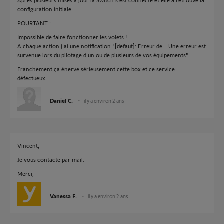
Après plusieurs mises à jour la Switch s'est connecté et elle a retrouvé la
configuration initiale.
POURTANT :
Impossible de faire fonctionner les volets !
A chaque action j'ai une notification "[defaut]: Erreur de... Une erreur est
survenue lors du pilotage d'un ou de plusieurs de vos équipements"
Franchement ça énerve sérieusement cette box et ce service
défectueux...
Daniel C.
il y a environ 2 ans
Vincent,
Je vous contacte par mail.
Merci,
Vanessa F.
il y a environ 2 ans