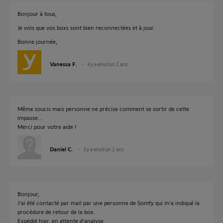
Bonjour à tous,
Je vois que vos boxs sont bien reconnectées et à jour.
Bonne journée,
Vanessa F.
il y a environ 2 ans
Même soucis mais personne ne précise comment se sortir de cette
impasse...
Merci pour votre aide !
Daniel C.
il y a environ 2 ans
Bonjour,
J'ai été contacté par mail par une personne de Somfy qui m'a indiqué la
procédure de retour de la box.
Expédié hier, en attente d'analyse.