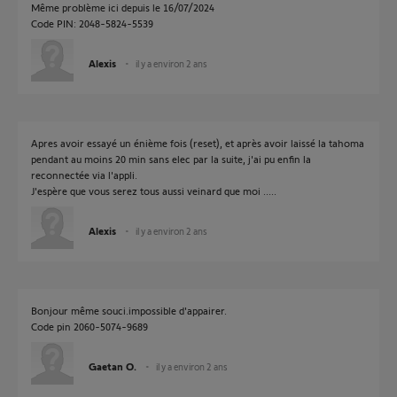
Même problème ici depuis le 16/07/2024
Code PIN: 2048-5824-5539
Alexis
il y a environ 2 ans
Apres avoir essayé un énième fois (reset), et après avoir laissé la tahoma
pendant au moins 20 min sans elec par la suite, j'ai pu enfin la
reconnectée via l'appli.
J'espère que vous serez tous aussi veinard que moi .....
Alexis
il y a environ 2 ans
Bonjour même souci.impossible d'appairer.
Code pin 2060-5074-9689
Gaetan O.
il y a environ 2 ans