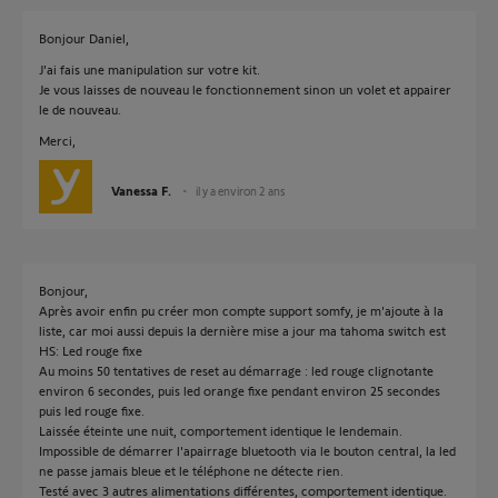
Bonjour Daniel,
J'ai fais une manipulation sur votre kit.
Je vous laisses de nouveau le fonctionnement sinon un volet et appairer
le de nouveau.
Merci,
Vanessa F.
il y a environ 2 ans
Bonjour,
Après avoir enfin pu créer mon compte support somfy, je m'ajoute à la
liste, car moi aussi depuis la dernière mise a jour ma tahoma switch est
HS: Led rouge fixe
Au moins 50 tentatives de reset au démarrage : led rouge clignotante
environ 6 secondes, puis led orange fixe pendant environ 25 secondes
puis led rouge fixe.
Laissée éteinte une nuit, comportement identique le lendemain.
Impossible de démarrer l'apairrage bluetooth via le bouton central, la led
ne passe jamais bleue et le téléphone ne détecte rien.
Testé avec 3 autres alimentations différentes, comportement identique.