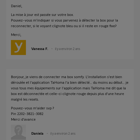
Daniel,
La mise à jour est passée sur votre box.
Pouvez-vous m'indiquer si vous parvenez à détecter la box pour la
reconnecter, si le voyant clignote bleu ou si il reste en rouge fixe?
Merci,
Vanessa F.
il y a environ 2 ans
Bonjour, je viens de connecter ma box somfy. L’installation s’est bien
déroulée et l’application TaHoma l’a bien détecté… du moins au début… je
vous tous mes équipements sur l’application mais TaHoma me dit que la
box est déconnectée et celle-ci clignote rouge depuis plus d’une heure
malgré les resets.
Pouvez-vous m’aider svp ?
Pin 2202-3821-3082
Merci d’avance
Daniela
il y a environ 2 ans