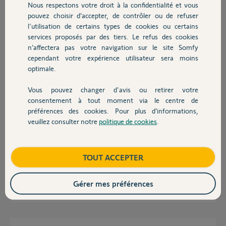
Nous respectons votre droit à la confidentialité et vous
Chauffage
J'ai également testé avec une autre alimentation. Rien n'y fait, la led
pouvez choisir d’accepter, de contrôler ou de refuser
reste rouge et la connexion impossible.
l'utilisation de certains types de cookies ou certains
Pin de ma tahoma : 2039-3453-9158
services proposés par des tiers. Le refus des cookies
Autres produits
Merci pour votre assistance.
n’affectera pas votre navigation sur le site Somfy
cependant votre expérience utilisateur sera moins
optimale.
Jerome S.
il y a environ 2 ans
Vous pouvez changer d'avis ou retirer votre
Devis avec un pro
consentement à tout moment via le centre de
préférences des cookies. Pour plus d’informations,
Réponses
veuillez consulter notre
politique de cookies
.
Contact
Bonjour.
Boutique
TOUT ACCEPTER
Exactement le même problème.
Gérer mes préférences
Julien P.
il y a environ 2 ans