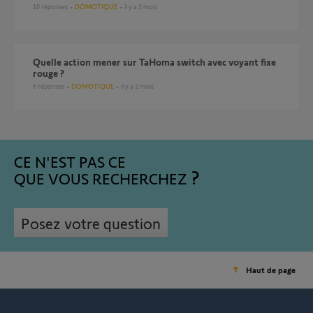
10
réponses
DOMOTIQUE
il y a 3 mois
Quelle action mener sur TaHoma switch avec voyant fixe
rouge ?
6
réponses
DOMOTIQUE
il y a 2 mois
CE N'EST PAS CE
QUE VOUS RECHERCHEZ
Posez votre question
Haut de page