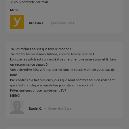
Je vous contacte par mail.
Merci,
Vanessa F.
il y a environ 2 ans
J'ai les mêmes soucis que tous le monde !
J'ai fait toutes les manipulations, comme tous le monde !
Lorsque le switch est connecté il va chercher une mise a jour et là, bim
on recommence depuis 0.
Votre dernière MAJ a fait sauter les box, le soucis vient de vous, pas de
nous...
Par contre cela fait plusieurs jours que nous sommes tous en radent et
que c'est compliqué au quotidien pour gérer nos volets !
Faites quelques chose rapidement SVP
MERCI
Daniel C.
il y a environ 2 ans