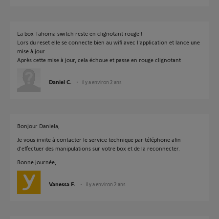
La box Tahoma switch reste en clignotant rouge !
Lors du reset elle se connecte bien au wifi avec l'application et lance une
mise à jour
Après cette mise à jour, cela échoue et passe en rouge clignotant
Daniel C.
il y a environ 2 ans
Bonjour Daniela,
Je vous invite à contacter le service technique par téléphone afin
d'effectuer des manipulations sur votre box et de la reconnecter.
Bonne journée,
Vanessa F.
il y a environ 2 ans