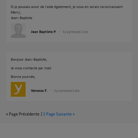
Si je pouvais avoir de l'aide également, je vous en serais reconnaissant.
Merci,
Jean-Baptiste
Jean Baptiste P.
il y a presque 2 ans
Bonjour Jean-Baptiste,
Je vous contacte par mail.
Bonne journée,
Vanessa F.
il y a presque 2 ans
« Page Précédente
1
2
Page Suivante »