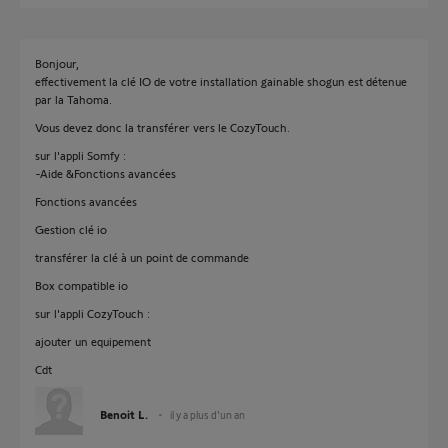
Bonjour,
effectivement la clé IO de votre installation gainable shogun est détenue
par la Tahoma.
Vous devez donc la transférer vers le CozyTouch.
sur l'appli Somfy :
-Aide &Fonctions avancées
Fonctions avancées
Gestion clé io
transférer la clé à un point de commande
Box compatible io
sur l'appli CozyTouch :
ajouter un equipement
Cdt
Benoit L.
il y a plus d'un an