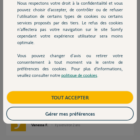
Nous respectons votre droit à la confidentialité et vous
Chauffage
Merci,
pouvez choisir d’accepter, de contrôler ou de refuser
l'utilisation de certains types de cookies ou certains
Michel SIOHAN M.
services proposés par des tiers. Le refus des cookies
Autres produits
il y a environ 2 ans
n’affectera pas votre navigation sur le site Somfy
Participer au fil de discussion
cependant votre expérience utilisateur sera moins
optimale.
Vous pouvez changer d'avis ou retirer votre
Devis avec un pro
Réponses
consentement à tout moment via le centre de
préférences des cookies. Pour plus d’informations,
veuillez consulter notre
politique de cookies
.
Contact
Bonjour Michel,
La Tahoma peut envoyer et recevoir une clé de sécurité mais je ne saurai
vous dire si cela est possible sur le Cozytouch.
Boutique
TOUT ACCEPTER
Je vous invite donc à contacter Atlantic.
Bonne journée,
Gérer mes préférences
Vanessa F.
il y a environ 2 ans