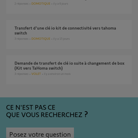
2
réponses
DOMOTIQUE
il y a 6 jours
Transfert d'une clé io kit de connectivité vers tahoma
switch
3
réponses
DOMOTIQUE
il y a 15 jours
Demande de transfert de clé io suite à changement de box
(Kit vers TaHoma switch)
3
réponses
VOLET
il y a environ un mois
CE N'EST PAS CE
QUE VOUS RECHERCHEZ
Posez votre question