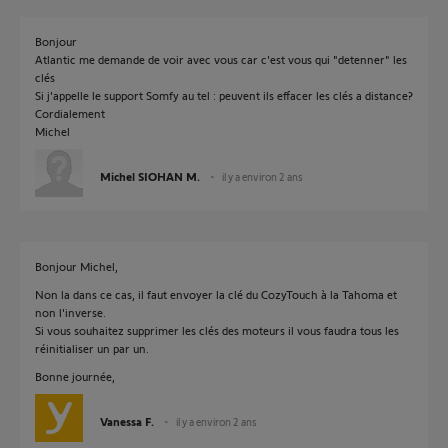
Bonjour
Atlantic me demande de voir avec vous car c'est vous qui "detenner" les
clés
Si j'appelle le support Somfy au tel : peuvent ils effacer les clés a distance?
Cordialement
Michel
Michel SIOHAN M.
il y a environ 2 ans
Bonjour Michel,
Non la dans ce cas, il faut envoyer la clé du CozyTouch à la Tahoma et
non l'inverse.
Si vous souhaitez supprimer les clés des moteurs il vous faudra tous les
réinitialiser un par un.
Bonne journée,
Vanessa F.
il y a environ 2 ans