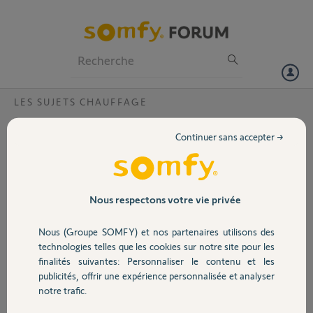
Particuliers
Professionnels
Forum
LES SUJETS CHAUFFAGE
Volet
Transfert clé Io vers cozytouch
Continuer sans accepter →
Bonjour,
Portail
J'ai fait l'acquistion d'une cozytouch pour gerer au mieux mes PAC
shogun d'atlantic que je gerais auparavant avec tahoma.
Garage
Nous respectons votre vie privée
La programmation des chauffages avec cozytouch est
systématiquement en echec malgré l'oubli des chauffages avec
Nous (Groupe SOMFY) et nos partenaires utilisons des
tahoma.
Sécurité
technologies telles que les cookies sur notre site pour les
J'imagine que les clés io sont bloquées par tahoma.
finalités suivantes: Personnaliser le contenu et les
Y a t'il une procedure pour transférer les clés io de tahoma vaers
publicités, offrir une expérience personnalisée et analyser
cozytouch?
Domotique
notre trafic.
Cordialement
Michel