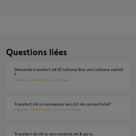
Questions liées
Demande transfert clé IO tahoma Box vers tahoma switch
?
7
réponses
DOMOTIQUE
il y a 21 jours
transfert clé io connexoon vers kit de connectivité?
0
réponses
DOMOTIQUE
il y a environ 19 heures
Transfert de clé io vers module set & go io